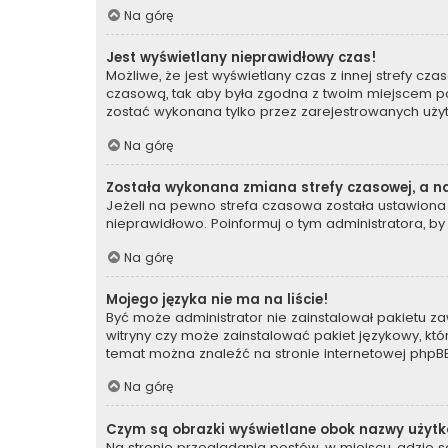
Na górę
Jest wyświetlany nieprawidłowy czas!
Możliwe, że jest wyświetlany czas z innej strefy czas
czasową, tak aby była zgodna z twoim miejscem poby
zostać wykonana tylko przez zarejestrowanych użyt
Na górę
Została wykonana zmiana strefy czasowej, a na
Jeżeli na pewno strefa czasowa została ustawiona 
nieprawidłowo. Poinformuj o tym administratora, by
Na górę
Mojego języka nie ma na liście!
Być może administrator nie zainstalował pakietu za
witryny czy może zainstalować pakiet językowy, któr
temat można znaleźć na stronie internetowej
phpBB
Na górę
Czym są obrazki wyświetlane obok nazwy użyt
Na stronie przeglądania postów, w miejscu, gdzie 