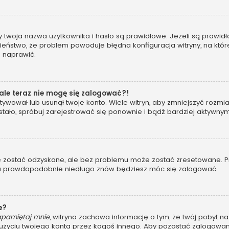
woja nazwa użytkownika i hasło są prawidłowe. Jeżeli są prawidłowe
eństwo, że problem powoduje błędna konfiguracja witryny, na której
o naprawić.
 ale teraz nie mogę się zalogować?!
ywował lub usunął twoje konto. Wiele witryn, aby zmniejszyć rozmi
 się stało, spróbuj zarejestrować się ponownie i bądź bardziej akt
ostać odzyskane, ale bez problemu może zostać zresetowane. Przej
, a prawdopodobnie niedługo znów będziesz móc się zalogować.
e?
apamiętaj mnie
, witryna zachowa informację o tym, że twój pobyt na 
u użyciu twojego konta przez kogoś innego. Aby pozostać zalogo