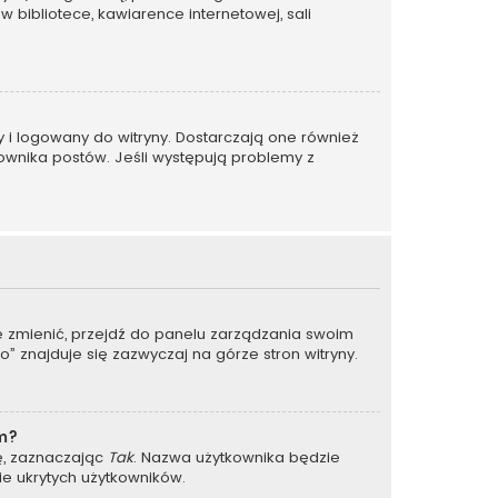
w bibliotece, kawiarence internetowej, sali
y i logowany do witryny. Dostarczają one również
kownika postów. Jeśli występują problemy z
je zmienić, przejdź do panelu zarządzania swoim
 znajduje się zazwyczaj na górze stron witryny.
um?
ję, zaznaczając
Tak
. Nazwa użytkownika będzie
ie ukrytych użytkowników.