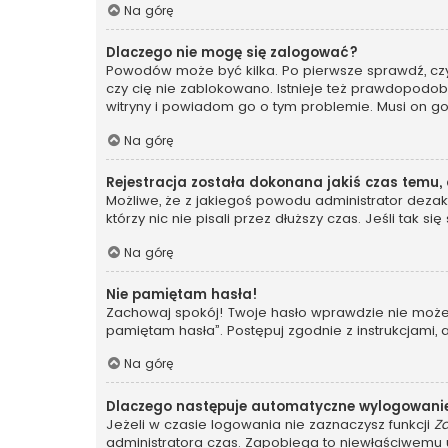
Na górę
Dlaczego nie mogę się zalogować?
Powodów może być kilka. Po pierwsze sprawdź, czy t
czy cię nie zablokowano. Istnieje też prawdopodobi
witryny i powiadom go o tym problemie. Musi on g
Na górę
Rejestracja została dokonana jakiś czas temu,
Możliwe, że z jakiegoś powodu administrator dezakt
którzy nic nie pisali przez dłuższy czas. Jeśli tak
Na górę
Nie pamiętam hasła!
Zachowaj spokój! Twoje hasło wprawdzie nie może z
pamiętam hasła”. Postępuj zgodnie z instrukcjami
Na górę
Dlaczego następuje automatyczne wylogowani
Jeżeli w czasie logowania nie zaznaczysz funkcji
Z
administratora czas. Zapobiega to niewłaściwem