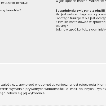
W jaki sposób można znaleźć wszy
e tworzenia tematu?
trony tematów?
Zagadnienia związane z phpBB
Kto jest autorem tego oprogram
Dlaczego funkcja X nie jest dostę
Z kim się kontaktować w sprawa
witryną?
Jak nawiązać kontakt z administr
ny zależy czy, aby pisać wiadomości, konieczna jest rejestracja. Ni
 awatar, wysyłanie prywatnych wiadomości i e-maili do innych użytk
więc zaleca się jej wykonanie.