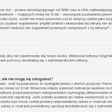
tion Act – prawa obowiązującego od 1998 roku w USA, nakładającego 
oletnich – mających mniej niż 13 lat – obowiązek posiadania pis
 roku życia. Jeżeli nie masz pewności czy to dotyczy ciebie jako 
, by uzyskać wyjaśnienie. phpBB Limited i właściciele tej witryny n
awach nadużyć lub zagadnień prawnych związanych z tą witryną?”,
racji, aby nie rejestrowały się nowe osoby. Właściciel witryny mógł 
wie pomocy skontaktuj się z administratorem witryny.
 ale nie mogę się zalogować!
sło. Jeśli są poprawne, to wystąpiła jedna z dwóch przyczyn. Pie
sz mniej niż 13 lat. Wówczas należy wykonać instrukcje wysłane na t
 witryny przed pierwszym zalogowaniem wymagają aktywowania rejes
podczas rejestracji. Jeśli została wysłana do ciebie wiadomość e-m
 dotarła, być może został podany nieprawidłowy adres e-mail lub wi
dres e-mail jest prawidłowy, spróbuj skontaktować się z administ