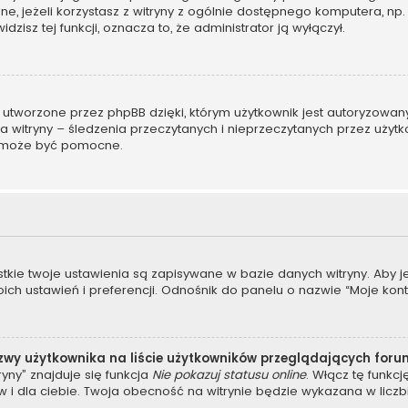
ane, jeżeli korzystasz z witryny z ogólnie dostępnego komputera, np. 
dzisz tej funkcji, oznacza to, że administrator ją wyłączył.
 utworzone przez phpBB dzięki, którym użytkownik jest autoryzowan
ora witryny – śledzenia przeczytanych i nieprzeczytanych przez użyt
 może być pomocne.
stkie twoje ustawienia są zapisywane w bazie danych witryny. Aby 
 ustawień i preferencji. Odnośnik do panelu o nazwie “Moje konto”
zwy użytkownika na liście użytkowników przeglądających for
yny” znajduje się funkcja
Nie pokazuj statusu online
. Włącz tę funkc
 i dla ciebie. Twoja obecność na witrynie będzie wykazana w liczb