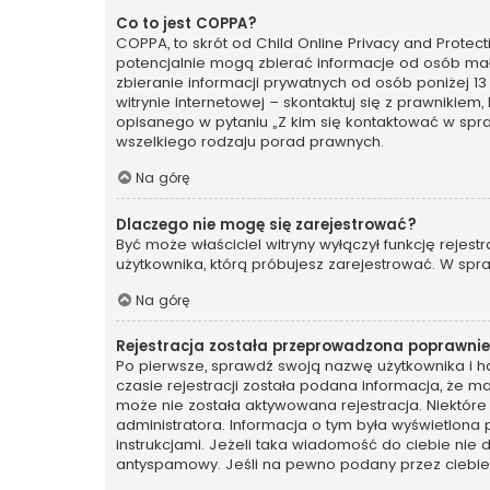
Co to jest COPPA?
COPPA, to skrót od Child Online Privacy and Protec
potencjalnie mogą zbierać informacje od osób mał
zbieranie informacji prywatnych od osób poniżej 13
witrynie internetowej – skontaktuj się z prawnikiem
opisanego w pytaniu „Z kim się kontaktować w spr
wszelkiego rodzaju porad prawnych.
Na górę
Dlaczego nie mogę się zarejestrować?
Być może właściciel witryny wyłączył funkcję rejest
użytkownika, którą próbujesz zarejestrować. W spra
Na górę
Rejestracja została przeprowadzona poprawnie,
Po pierwsze, sprawdź swoją nazwę użytkownika i ha
czasie rejestracji została podana informacja, że ma
może nie została aktywowana rejestracja. Niektóre
administratora. Informacja o tym była wyświetlona 
instrukcjami. Jeżeli taka wiadomość do ciebie nie
antyspamowy. Jeśli na pewno podany przez ciebie a