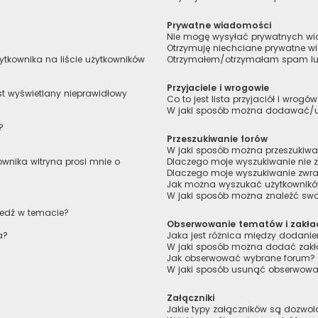
Prywatne wiadomości
Nie mogę wysyłać prywatnych w
Otrzymuję niechciane prywatne 
tkownika na liście użytkowników
Otrzymałem/otrzymałam spam lub 
Przyjaciele i wrogowie
st wyświetlany nieprawidłowy
Co to jest lista przyjaciół i wrogó
W jaki sposób można dodawać/usu
?
Przeszukiwanie forów
W jaki sposób można przeszukiwa
wnika witryna prosi mnie o
Dlaczego moje wyszukiwanie nie
Dlaczego moje wyszukiwanie zwra
Jak można wyszukać użytkownik
W jaki sposób można znaleźć swoj
iedź w temacie?
Obserwowanie tematów i zakła
a?
Jaka jest różnica między dodan
W jaki sposób można dodać zakł
Jak obserwować wybrane forum?
W jaki sposób usunąć obserwowa
Załączniki
Jakie typy załączników są dozwolo