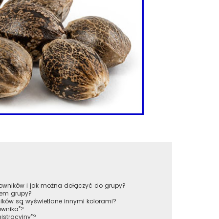
tkowników i jak można dołączyć do grupy?
rem grupy?
ików są wyświetlane innymi kolorami?
ownika”?
istracyjny”?