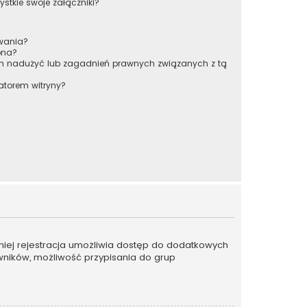
stkie swoje załączniki?
owania?
pna?
ch nadużyć lub zagadnień prawnych związanych z tą
atorem witryny?
emniej rejestracja umożliwia dostęp do dodatkowych
owników, możliwość przypisania do grup