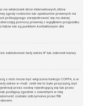
na właścicieli stron internetowych, które
emnej zgody rodziców lub opiekunów prawnych na
kogoś próbującego zarejestrować się na danej
ie dostarczają pomocy prawnej z wyjątkiem przypadku
 a także nie są punktem kontaktowym dla
także zablokować twój adres IP lub zabronił nazwy
rwszą z nich może być włączona funkcja COPPA, a w
wój adres e-mail. Jeśli nie to było przyczyną, być
tracji przez osobę rejestrującą się lub przez
ail, postępuj zgodnie z zawartymi w niej
adomość została zatrzymana przez filtr
ratorem.