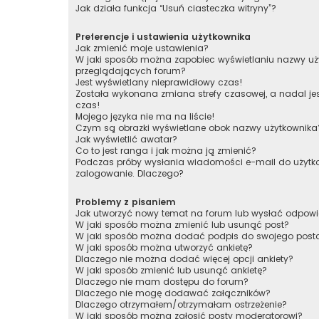
Jak działa funkcja “Usuń ciasteczka witryny”?
Preferencje i ustawienia użytkownika
Jak zmienić moje ustawienia?
W jaki sposób można zapobiec wyświetlaniu nazwy uży
przeglądających forum?
Jest wyświetlany nieprawidłowy czas!
Została wykonana zmiana strefy czasowej, a nadal je
czas!
Mojego języka nie ma na liście!
Czym są obrazki wyświetlane obok nazwy użytkownika
Jak wyświetlić awatar?
Co to jest ranga i jak można ją zmienić?
Podczas próby wysłania wiadomości e-mail do użytko
zalogowanie. Dlaczego?
Problemy z pisaniem
Jak utworzyć nowy temat na forum lub wysłać odpow
W jaki sposób można zmienić lub usunąć post?
W jaki sposób można dodać podpis do swojego post
W jaki sposób można utworzyć ankietę?
Dlaczego nie można dodać więcej opcji ankiety?
W jaki sposób zmienić lub usunąć ankietę?
Dlaczego nie mam dostępu do forum?
Dlaczego nie mogę dodawać załączników?
Dlaczego otrzymałem/otrzymałam ostrzeżenie?
W jaki sposób można zgłosić posty moderatorowi?