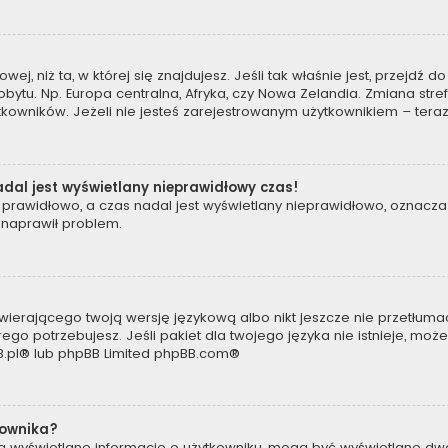
owej, niż ta, w której się znajdujesz. Jeśli tak właśnie jest, przejdź
tu. Np. Europa centralna, Afryka, czy Nowa Zelandia. Zmiana strefy
kowników. Jeżeli nie jesteś zarejestrowanym użytkownikiem – teraz
dal jest wyświetlany nieprawidłowy czas!
prawidłowo, a czas nadal jest wyświetlany nieprawidłowo, oznacza 
 naprawił problem.
wierającego twoją wersję językową albo nikt jeszcze nie przetłumac
ego potrzebujesz. Jeśli pakiet dla twojego języka nie istnieje, moż
.pl
® lub phpBB Limited
phpBB.com
®
kownika?
są wyświetlane informacje o użytkowniku, mogą być wyświetlane dwa