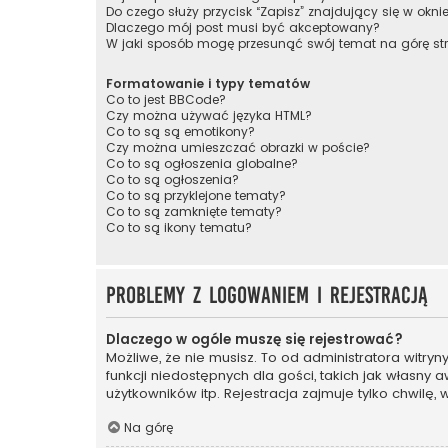
Do czego służy przycisk “Zapisz” znajdujący się w okni
Dlaczego mój post musi być akceptowany?
W jaki sposób mogę przesunąć swój temat na górę s
Formatowanie i typy tematów
Co to jest BBCode?
Czy można używać języka HTML?
Co to są są emotikony?
Czy można umieszczać obrazki w poście?
Co to są ogłoszenia globalne?
Co to są ogłoszenia?
Co to są przyklejone tematy?
Co to są zamknięte tematy?
Co to są ikony tematu?
Problemy z logowaniem i rejestracją
Dlaczego w ogóle muszę się rejestrować?
Możliwe, że nie musisz. To od administratora witry
funkcji niedostępnych dla gości, takich jak własny
użytkowników itp. Rejestracja zajmuje tylko chwilę, 
Na górę