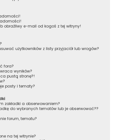
iadomości!
wiadomości!
obraźliwy e-mail od kogoś z tej witryny!
w?
wać użytkowników z listy przyjaciół lub wrogów?
ć fora?
 zwraca wyników?
ca pustą stronę?!
ów?
e posty i tematy?
dki
iem zakładki a obserwowaniem?
adkę do wybranych tematów lub je obserwować??
nie forum, tematu?
ne na tej witrynie?