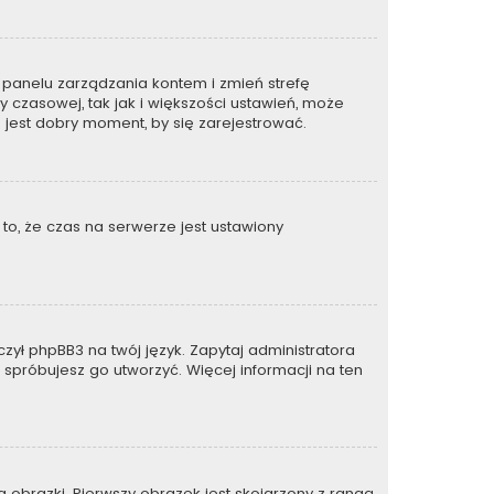
 do panelu zarządzania kontem i zmień strefę
 czasowej, tak jak i większości ustawień, może
 jest dobry moment, by się zarejestrować.
to, że czas na serwerze jest ustawiony
zył phpBB3 na twój język. Zapytaj administratora
e spróbujesz go utworzyć. Więcej informacji na ten
 obrazki. Pierwszy obrazek jest skojarzony z rangą