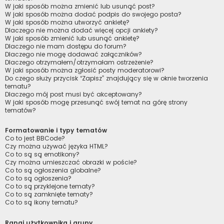
W jaki sposób można zmienić lub usunąć post?
W jaki sposób można dodać podpis do swojego posta?
W jaki sposób można utworzyć ankietę?
Dlaczego nie można dodać więcej opcji ankiety?
W jaki sposób zmienić lub usunąć ankietę?
Dlaczego nie mam dostępu do forum?
Dlaczego nie mogę dodawać załączników?
Dlaczego otrzymałem/otrzymałam ostrzeżenie?
W jaki sposób można zgłosić posty moderatorowi?
Do czego służy przycisk “Zapisz” znajdujący się w oknie tworzenia
tematu?
Dlaczego mój post musi być akceptowany?
W jaki sposób mogę przesunąć swój temat na górę strony
tematów?
Formatowanie i typy tematów
Co to jest BBCode?
Czy można używać języka HTML?
Co to są są emotikony?
Czy można umieszczać obrazki w poście?
Co to są ogłoszenia globalne?
Co to są ogłoszenia?
Co to są przyklejone tematy?
Co to są zamknięte tematy?
Co to są ikony tematu?
Rangi użytkownika i grupy