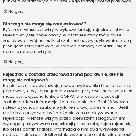
punktem kontaktowym dla wszelkiego rodzaju porad prawnych.
Na górę
Dlaczego nie mogę się zarejestrować?
Być może właściciel witryny wyłączył funkcję rejestracji, aby nie
rejestrowały się nowe osoby. Właściciel witryny mógł także
zablokować twój adres IP lub zabronił nazwy użytkownika, którą
próbujesz zarejestrować. W sprawie pomocy skontaktuj się z
administratorem witryny.
Na górę
Rejestracja została przeprowadzona poprawnie, ale nie
mogę się zalogować!
Po pierwsze, sprawdź swoją nazwę użytkownika i hasło. Jeśli są
poprawne, to wystąpiła jedna z dwóch przyczyn. Pierwszą z nich
może być włączona funkcja COPPA, a w czasie rejestracji
została podana informacja, że masz mniej niż 13 lat. Wówczas
należy wykonać instrukcje wysłane na twój adres e-mail. Jeśli
nie to było przyczyną, być może nie została aktywowana
rejestracja. Niektóre witryny przed pierwszym zalogowaniem
wymagają aktywowania rejestracji przez osobę rejestrującą się
lub przez administratora. Informacja o tym była wyświetlona
podczas rejestracji. Jeśli została wysłana do ciebie wiadomość