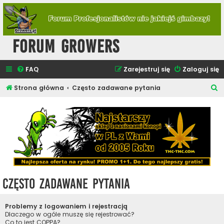
Forum Growers
FAQ
Zarejestruj się
Zaloguj się
S
Strona główna
Często zadawane pytania
z
u
k
a
j
Często zadawane pytania
Problemy z logowaniem i rejestracją
Dlaczego w ogóle muszę się rejestrować?
Co to jest COPPA?