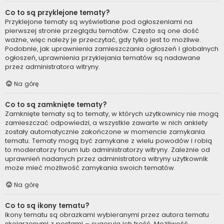
Co to są przyklejone tematy?
Przyklejone tematy są wyświetlane pod ogłoszeniami na
pierwszej stronie przeglądu tematów. Często są one dość
ważne, więc należy je przeczytać, gdy tylko jest to możliwe.
Podobnie, jak uprawnienia zamieszczania ogłoszeń i globalnych
ogłoszeń, uprawnienia przyklejania tematów są nadawane
przez administratora witryny.
Na górę
Co to są zamknięte tematy?
Zamknięte tematy są to tematy, w których użytkownicy nie mogą
zamieszczać odpowiedzi, a wszystkie zawarte w nich ankiety
zostały automatycznie zakończone w momencie zamykania
tematu. Tematy mogą być zamykane z wielu powodów i robią
to moderatorzy forum lub administratorzy witryny. Zależnie od
uprawnień nadanych przez administratora witryny użytkownik
może mieć możliwość zamykania swoich tematów.
Na górę
Co to są ikony tematu?
Ikony tematu są obrazkami wybieranymi przez autora tematu
skojarzonymi z postami – sugerują ich treść. Możliwość