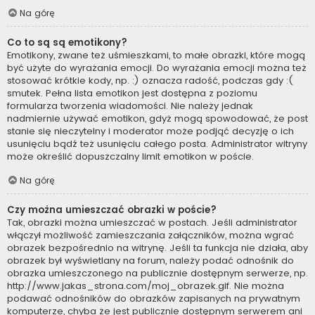
Na górę
Co to są są emotikony?
Emotikony, zwane też uśmieszkami, to małe obrazki, które mogą
być użyte do wyrażania emocji. Do wyrażania emocji można też
stosować krótkie kody, np. :) oznacza radość, podczas gdy :(
smutek. Pełna lista emotikon jest dostępna z poziomu
formularza tworzenia wiadomości. Nie należy jednak
nadmiernie używać emotikon, gdyż mogą spowodować, że post
stanie się nieczytelny i moderator może podjąć decyzję o ich
usunięciu bądź też usunięciu całego posta. Administrator witryny
może określić dopuszczalny limit emotikon w poście.
Na górę
Czy można umieszczać obrazki w poście?
Tak, obrazki można umieszczać w postach. Jeśli administrator
włączył możliwość zamieszczania załączników, można wgrać
obrazek bezpośrednio na witrynę. Jeśli ta funkcja nie działa, aby
obrazek był wyświetlany na forum, należy podać odnośnik do
obrazka umieszczonego na publicznie dostępnym serwerze, np.
http://www.jakas_strona.com/moj_obrazek.gif. Nie można
podawać odnośników do obrazków zapisanych na prywatnym
komputerze, chyba że jest publicznie dostępnym serwerem ani