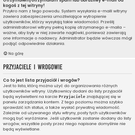
Otrzymałem/otrzymałam spam lub obraźliwy e-mail od
kogoś z tej witryny!
Przykro nam z tego powodu. System wysyłania e-maili witryny
zawiera zabezpieczenia umożliwiające wytropienie
użytkowników, którzy wysyłają takie wiadomości. Prześlij
administratorowi witryny pełną kopię otrzymanego e-maila –
ważne, aby były w niej zawarte nagłówki, ponieważ zawierają
one informacje o nadawcy. Administrator będzie wówczas mógł
podjąć odpowiednie działania.
Na górę
Przyjaciele i wrogowie
Co to jest lista przyjaciół i wrogów?
Jest to lista, którą można użyć do organizowania różnych
użytkowników witryny. Użytkownicy dodani do listy przyjaciół
będą wyświetleni na karcie
znajdującej się w
Przyjaciele
panelu zarządzania kontem. Z tego poziomu można szybko
sprawdzić ich status, a także wysłać prywatną wiadomość.
Zależnie od używanego stylu witryny, posty tych użytkowników
mogą być wyróżniane. Jeśli użytkownik zostanie dodany do listy
wrogów, wszystkie posty przez niego napisane domyślnie nie
będą wyświetlane.