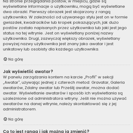
Na stronie przeglądania postów, w miejscu, gdzie są
wyświetlane informacje o użytkowniku, mogą być wyświetlane
dwa obrazki. Pierwszy obrazek jest skojarzony z rangą
użytkownika. W zależności od używanego stylu jest on w formie
gwiazdek, kwadracików lub kropek pokazujących, jak dużo
postów zostało napisanych przez użytkownika lub jaki jest jego
status na tej witrynie. Jest on wyświetlany poniżej nazwy
użytkownika. Drugi, zazwyczaj większy obrazek, wyświetlany
powyżej nazwy użytkownika jest znany jako awatar i jest
unikatowy lub osobisty dla każdego użytkownika.
Na górę
Jak wyświetlić awatar?
W panelu zarządzania kontem na karcie „Profil” w sekcji
„Awatar”, używając jednej z czterech metod: Gravatar, Galeria
awatarów, Zdalny awatar lub Prześlij awatar, można dodać
awatar. Wyświetlanie awatarów i sposób ich wyświetlania są
uzależnione od administratora witryny. Jeśli nie można używać
awatarów na danej witrynie, należy skontaktować się z jej
administratorem.
Na górę
Co to jest ranga i jak można ją zmienić?