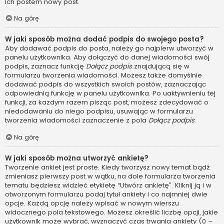
ich postem nowy post.
Na górę
W jaki sposób można dodać podpis do swojego posta?
Aby dodawać podpis do posta, należy go najpierw utworzyć w
panelu użytkownika. Aby dołączyć do danej wiadomości swój
podpis, zaznacz funkcję
Dołącz podpis
znajdującą się w
formularzu tworzenia wiadomości. Możesz także domyślnie
dodawać podpis do wszystkich swoich postów, zaznaczając
odpowiednią funkcję w panelu użytkownika. Po uaktywnieniu tej
funkcji, za każdym razem pisząc post, możesz zdecydować o
niedodawaniu do niego podpisu, usuwając w formularzu
tworzenia wiadomości zaznaczenie z pola
Dołącz podpis
.
Na górę
W jaki sposób można utworzyć ankietę?
Tworzenie ankiet jest proste. Kiedy tworzysz nowy temat bądź
zmieniasz pierwszy post w wątku, na dole formularza tworzenia
tematu będziesz widzieć etykietę “Utwórz ankietę”. Kliknij ją i w
otworzonym formularzu podaj tytuł ankiety i co najmniej dwie
opcje. Każdą opcję należy wpisać w nowym wierszu
widocznego pola tekstowego. Możesz określić liczbę opcji, jakie
użytkownik może wybrać, wyznaczyć czas trwania ankiety (0 –