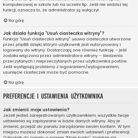
komputerowej w szkole lub na uczelni itp. Jeśli nie widzisz tej
funkcji, oznacza to, że administrator ją wyłączył.
Na górę
Jak działa funkcja “Usuń ciasteczka witryny”?
Funkcja “Usuń ciasteczka witryny” usuwa ciasteczka utworzone
przez phpBB dzięki, którym użytkownik jest autoryzowany i
logowany do witryny. Dostarczają one również funkcję – jeśli
została włączona przez administratora witryny – śledzenia
przeczytanych i nieprzeczytanych przez użytkownika postów.
Jeśli występują problemy z logowaniem/wylogowaniem,
usunięcie ciasteczek może być pomocne.
Na górę
Preferencje i ustawienia użytkownika
Jak zmienić moje ustawienia?
Jeżeli jesteś zarejestrowanym użytkownikiem, wszystkie twoje
ustawienia są zapisywane w bazie danych witryny. Aby je
zmienić, przejdź do panelu zarządzania swoim kontem. W tym
miejscu możesz dokonać zmian swoich ustawień i preferencji.
Odnośnik do panelu o nazwie “Moje konto” znajduje się