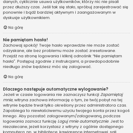
danych, cyklicznie usuwa użytkowników, którzy nic nie pisali
przez dłuższy czas. Jeśli tak się stało, spróbuj zarejestrować się
ponownie i bądź bardziej aktywnym i zaangażowanym w
dyskusje użytkownikiem.
Na górę
Nie pamiętam hasła!
Zachowaj spokój! Twoje hasło wprawdzie nie może zostać
odzyskane, ale bez problemu może zostać zresetowane.
Przejdź na stronę logowania i kliknij odnośnik “Nie pamiętam
hasła”. Postępuj zgodnie z instrukcjami, a prawdopodobnie
niedługo znów będziesz móc się zalogować.
Na górę
Dlaczego następuje automatyczne wylogowanie?
Jeżeli w czasie logowania nie zaznaczysz funkcji
Zapamiętaj
mnie
, witryna zachowa informację o tym, że twój pobyt na tej
witrynie będzie trwał tylko określony przez administratora czas.
Zapobiega to niewłaściwemu użyciu twojego konta przez kogoś
innego. Aby pozostać zalogowanym/zalogowaną, podczas
logowania zaznacz funkcję
Loguj mnie automatycznie
. Jest to
niezalecane, jeżeli korzystasz z witryny z ogólnie dostępnego
komputera, np. w bibliotece, kawiarence internetowej, sali