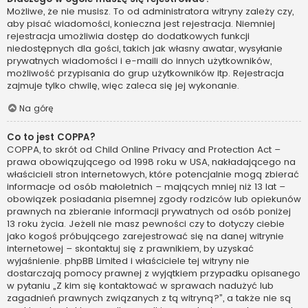
Możliwe, że nie musisz. To od administratora witryny zależy czy,
aby pisać wiadomości, konieczna jest rejestracja. Niemniej
rejestracja umożliwia dostęp do dodatkowych funkcji
niedostępnych dla gości, takich jak własny awatar, wysyłanie
prywatnych wiadomości i e-maili do innych użytkowników,
możliwość przypisania do grup użytkowników itp. Rejestracja
zajmuje tylko chwilę, więc zaleca się jej wykonanie.
Na górę
Co to jest COPPA?
COPPA, to skrót od Child Online Privacy and Protection Act –
prawa obowiązującego od 1998 roku w USA, nakładającego na
właścicieli stron internetowych, które potencjalnie mogą zbierać
informacje od osób małoletnich – mających mniej niż 13 lat –
obowiązek posiadania pisemnej zgody rodziców lub opiekunów
prawnych na zbieranie informacji prywatnych od osób poniżej
13 roku życia. Jeżeli nie masz pewności czy to dotyczy ciebie
jako kogoś próbującego zarejestrować się na danej witrynie
internetowej – skontaktuj się z prawnikiem, by uzyskać
wyjaśnienie. phpBB Limited i właściciele tej witryny nie
dostarczają pomocy prawnej z wyjątkiem przypadku opisanego
w pytaniu „Z kim się kontaktować w sprawach nadużyć lub
zagadnień prawnych związanych z tą witryną?”, a także nie są