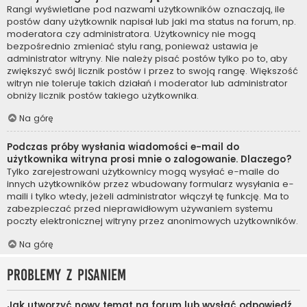
Rangi wyświetlane pod nazwami użytkowników oznaczają, ile
postów dany użytkownik napisał lub jaki ma status na forum, np.
moderatora czy administratora. Użytkownicy nie mogą
bezpośrednio zmieniać stylu rang, ponieważ ustawia je
administrator witryny. Nie należy pisać postów tylko po to, aby
zwiększyć swój licznik postów i przez to swoją rangę. Większość
witryn nie toleruje takich działań i moderator lub administrator
obniży licznik postów takiego użytkownika.
Na górę
Podczas próby wysłania wiadomości e-mail do
użytkownika witryna prosi mnie o zalogowanie. Dlaczego?
Tylko zarejestrowani użytkownicy mogą wysyłać e-maile do
innych użytkowników przez wbudowany formularz wysyłania e-
maili i tylko wtedy, jeżeli administrator włączył tę funkcję. Ma to
zabezpieczać przed nieprawidłowym używaniem systemu
poczty elektronicznej witryny przez anonimowych użytkowników.
Na górę
Problemy z pisaniem
Jak utworzyć nowy temat na forum lub wysłać odpowiedź