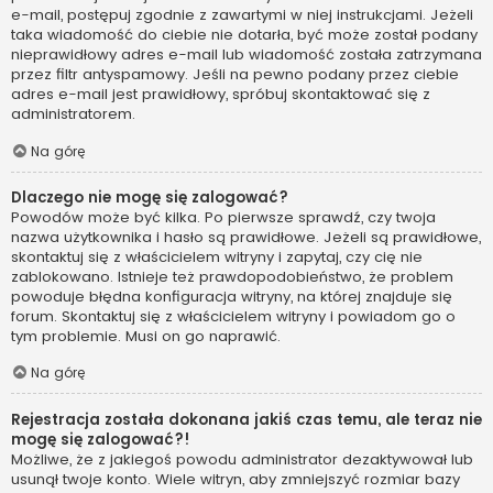
e-mail, postępuj zgodnie z zawartymi w niej instrukcjami. Jeżeli
taka wiadomość do ciebie nie dotarła, być może został podany
nieprawidłowy adres e-mail lub wiadomość została zatrzymana
przez filtr antyspamowy. Jeśli na pewno podany przez ciebie
adres e-mail jest prawidłowy, spróbuj skontaktować się z
administratorem.
Na górę
Dlaczego nie mogę się zalogować?
Powodów może być kilka. Po pierwsze sprawdź, czy twoja
nazwa użytkownika i hasło są prawidłowe. Jeżeli są prawidłowe,
skontaktuj się z właścicielem witryny i zapytaj, czy cię nie
zablokowano. Istnieje też prawdopodobieństwo, że problem
powoduje błędna konfiguracja witryny, na której znajduje się
forum. Skontaktuj się z właścicielem witryny i powiadom go o
tym problemie. Musi on go naprawić.
Na górę
Rejestracja została dokonana jakiś czas temu, ale teraz nie
mogę się zalogować?!
Możliwe, że z jakiegoś powodu administrator dezaktywował lub
usunął twoje konto. Wiele witryn, aby zmniejszyć rozmiar bazy