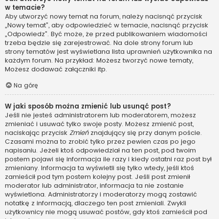
w temacie?
Aby utworzyć nowy temat na forum, należy nacisnąć przycisk
„Nowy temat”, aby odpowiedzieć w temacie, nacisnąć przycisk
„Odpowiedz”. Być może, że przed publikowaniem wiadomości
trzeba będzie się zarejestrować. Na dole strony forum lub
strony tematów jest wyświetlana lista uprawnień użytkownika na
każdym forum. Na przykład: Możesz tworzyć nowe tematy,
Możesz dodawać załączniki itp.
Na górę
W jaki sposób można zmienić lub usunąć post?
Jeśli nie jesteś administratorem lub moderatorem, możesz
zmieniać i usuwać tylko swoje posty. Możesz zmienić post,
naciskając przycisk
Zmień
znajdujący się przy danym poście.
Czasami można to zrobić tylko przez pewien czas po jego
napisaniu. Jeżeli ktoś odpowiedział na ten post, pod twoim
postem pojawi się informacja ile razy i kiedy ostatni raz post był
zmieniany. Informacja ta wyświetli się tylko wtedy, jeśli ktoś
zamieścił pod tym postem kolejny post. Jeśli post zmienił
moderator lub administrator, informacja ta nie zostanie
wyświetlona. Administratorzy i moderatorzy mogą zostawić
notatkę z informacją, dlaczego ten post zmieniali. Zwykli
użytkownicy nie mogą usuwać postów, gdy ktoś zamieścił pod