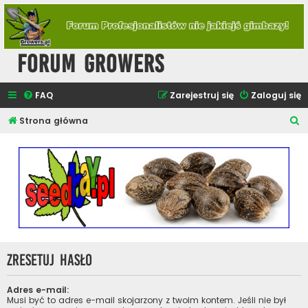
Forum Growers
FAQ
Zarejestruj się
Zaloguj się
S
Strona główna
z
u
k
a
j
Zresetuj hasło
Adres e-mail:
Musi być to adres e-mail skojarzony z twoim kontem. Jeśli nie był