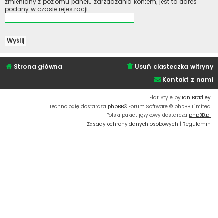
zmieniany z poziomu panelu zarządzania kontem, jest to adres
podany w czasie rejestracji.
Strona główna
Usuń ciasteczka witryny
Kontakt z nami
Flat Style by
Ian Bradley
Technologię dostarcza
phpBB
® Forum Software © phpBB Limited
Polski pakiet językowy dostarcza
phpBB.pl
Zasady ochrony danych osobowych
|
Regulamin