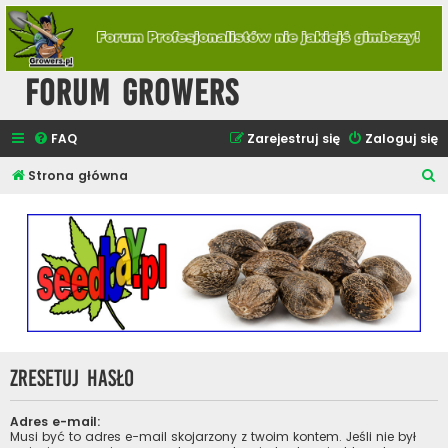
Forum Growers
FAQ
Zarejestruj się
Zaloguj się
S
Strona główna
z
u
k
a
j
Zresetuj hasło
Adres e-mail:
Musi być to adres e-mail skojarzony z twoim kontem. Jeśli nie był