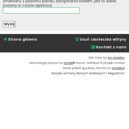
zmieniany z poziomu panelu zarządzania kontem, jest to adres
podany w czasie rejestracji.
Strona główna
Usuń ciasteczka witryny
Kontakt z nami
Flat Style by
Ian Bradley
Technologię dostarcza
phpBB
® Forum Software © phpBB Limited
Polski pakiet językowy dostarcza
phpBB.pl
Zasady ochrony danych osobowych
|
Regulamin