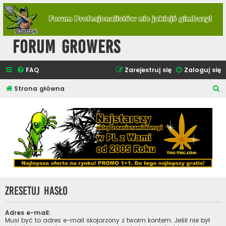
Forum Growers
FAQ
Zarejestruj się
Zaloguj się
S
Strona główna
z
u
k
a
j
Zresetuj hasło
Adres e-mail:
Musi być to adres e-mail skojarzony z twoim kontem. Jeśli nie był