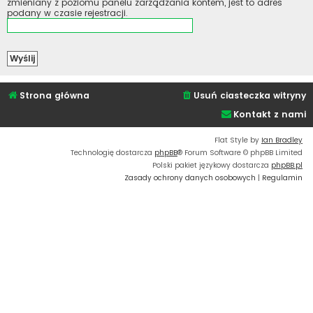
zmieniany z poziomu panelu zarządzania kontem, jest to adres
podany w czasie rejestracji.
Strona główna
Usuń ciasteczka witryny
Kontakt z nami
Flat Style by
Ian Bradley
Technologię dostarcza
phpBB
® Forum Software © phpBB Limited
Polski pakiet językowy dostarcza
phpBB.pl
Zasady ochrony danych osobowych
|
Regulamin