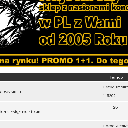
Tematy
Liczba zreali
z regulamin.
145202
28
hniczne związane z forum.
Liczba zreali