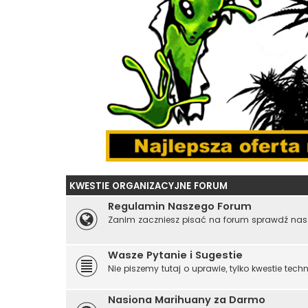
KWESTIE ORGANIZACYJNE FORUM
Regulamin Naszego Forum
Zanim zaczniesz pisać na forum sprawdź nas
Wasze Pytanie i Sugestie
Nie piszemy tutaj o uprawie, tylko kwestie tec
Nasiona Marihuany za Darmo