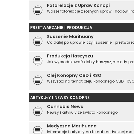
Fotorelacje z Upraw Konopi
Wasze fotorelacje z różnych upraw i hodowli ro
PRZETWARZANIE I PRODUKCJA
Suszenie Marihuany
Co dalej po uprawie, czyli suszenie i przetwar
Produkcja Haszyszu
Jak wyprodukować dobry haszysz, metody prod
Olej Konopny CBD i RSO
Wszystko na temat oleju konopnego CBD i R
ARTYKUŁY I NEWSY KONOPNE
Cannabis News
Newsy i artykuły ze świata konopnego.
Medyczna Marihuana
Informacje i artykuły na temat medycznej mar