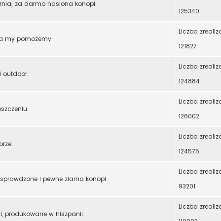
niaj za darmo nasiona konopi.
125340
Liczba zreali
em a my pomożemy.
121827
Liczba zreali
i outdoor.
124884
Liczba zreali
eszczeniu.
126002
Liczba zreali
orze.
124575
Liczba zreali
 sprawdzone i pewne ziarna konopi.
93201
Liczba zreali
ki, produkowane w Hiszpanii.