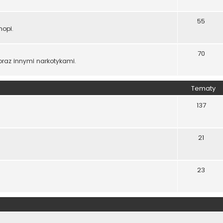
55
opi.
70
 oraz innymi narkotykami.
Tematy
137
21
23