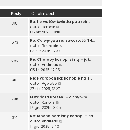
Posty
Ostatni post
Re: Ile watów światła potrzeb…
718
W
autor:
Hempik
y
05 sie 2026, 10:10
ś
Re: Co wpływa na zawartość TH…
673
w
W
autor:
Bourdain
i
y
03 sie 2026, 12:32
e
ś
t
Re: Choroby konopi zimą – jak…
289
w
l
W
autor:
Andrreas
i
n
y
05 lis 2025, 12:05
e
a
ś
t
Re: Hydroponika: konopie na s…
j
43
w
l
W
autor:
Agela55
n
i
n
y
27 sie 2025, 12:27
o
e
a
ś
w
t
Fuzarioza korzeni – cichy wró…
j
206
w
s
l
W
autor:
Kunolis
n
i
z
n
y
17 gru 2025, 13:05
o
e
y
a
ś
w
t
p
Re: Mocne odmiany konopi – co…
j
319
w
s
l
o
W
autor:
Andrreas
n
i
z
n
s
y
11 gru 2025, 9:40
o
e
y