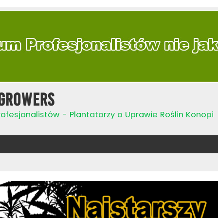
Growers
ofesjonalistów - Plantatorzy o Uprawie Roślin Konopi