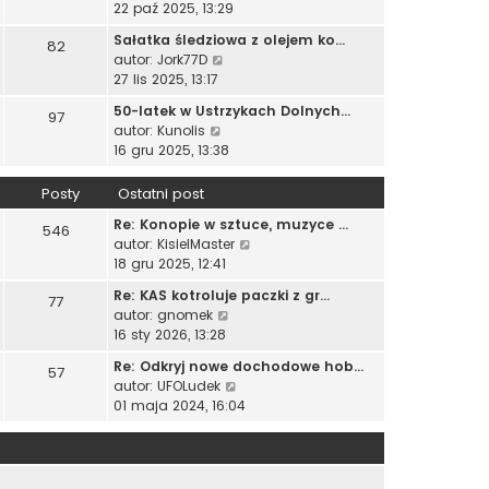
y
s
22 paź 2025, 13:29
e
o
n
ś
z
t
s
o
Sałatka śledziowa z olejem ko…
82
w
y
l
t
W
w
autor:
Jork77D
i
p
n
y
s
27 lis 2025, 13:17
e
o
a
ś
z
t
s
50-latek w Ustrzykach Dolnych…
j
97
w
y
l
t
W
autor:
Kunolis
n
i
p
n
y
16 gru 2025, 13:38
o
e
o
a
ś
w
t
s
j
w
s
Posty
Ostatni post
l
t
n
i
z
n
o
Re: Konopie w sztuce, muzyce …
e
546
y
a
w
W
autor:
KisielMaster
t
p
j
s
y
18 gru 2025, 12:41
l
o
n
z
ś
n
s
o
Re: KAS kotroluje paczki z gr…
77
y
w
a
t
w
W
autor:
gnomek
p
i
j
s
y
16 sty 2026, 13:28
o
e
n
z
ś
s
t
o
Re: Odkryj nowe dochodowe hob…
57
y
w
t
l
w
W
autor:
UFOLudek
p
i
n
s
y
01 maja 2024, 16:04
o
e
a
z
ś
s
t
j
y
w
t
l
n
p
i
n
o
o
e