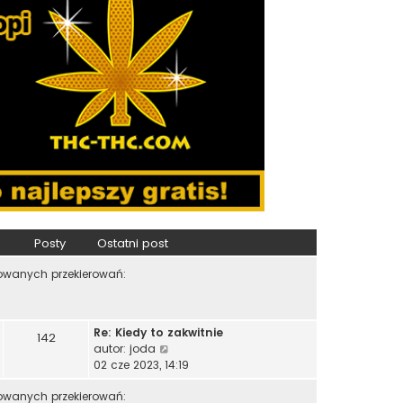
Posty
Ostatni post
zowanych przekierowań:
Re: Kiedy to zakwitnie
142
W
autor:
joda
y
02 cze 2023, 14:19
ś
zowanych przekierowań:
w