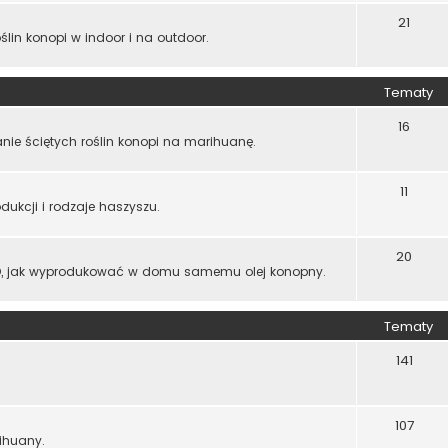
21
ślin konopi w indoor i na outdoor.
Tematy
16
zanie ściętych roślin konopi na marihuanę.
11
ukcji i rodzaje haszyszu.
20
SO, jak wyprodukować w domu samemu olej konopny.
Tematy
141
107
ihuany.