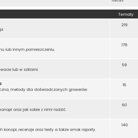
119093
Tematy
219
pi.
178
omu lub innym pomieszczeniu.
59
worze lub w szklarni.
a
15
zna, metody dla doświadczonych growerów.
60
onopi oraz jak sobie z nimi radzić.
140
onopi, recenzje oraz testy a także smok raporty.