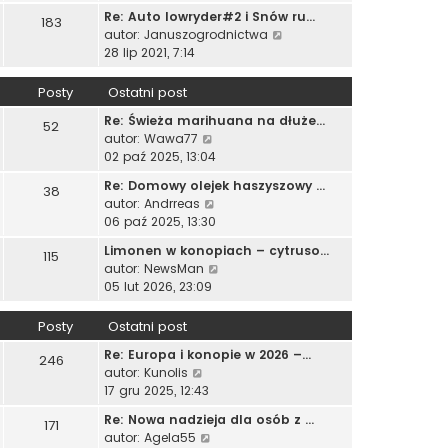
a
t
ś
w
t
p
Re: Auto lowryder#2 i Snów ru…
j
183
w
s
l
o
W
autor:
Januszogrodnictwa
n
i
z
n
s
y
28 lip 2021, 7:14
o
e
y
a
t
ś
w
t
p
j
w
s
Posty
Ostatni post
l
o
n
i
z
n
s
o
Re: Świeża marihuana na dłuże…
e
52
y
a
t
w
W
autor:
Wawa77
t
p
j
s
y
02 paź 2025, 13:04
l
o
n
z
ś
n
s
o
Re: Domowy olejek haszyszowy …
38
y
w
a
t
w
W
autor:
Andrreas
p
i
j
s
y
06 paź 2025, 13:30
o
e
n
z
ś
s
t
o
Limonen w konopiach – cytruso…
115
y
w
t
l
W
w
autor:
NewsMan
p
i
n
y
s
05 lut 2026, 23:09
o
e
a
ś
z
s
t
j
w
y
Posty
Ostatni post
t
l
n
i
p
n
o
Re: Europa i konopie w 2026 –…
e
o
246
a
W
w
autor:
Kunolis
t
s
j
y
s
17 gru 2025, 12:43
l
t
n
ś
z
n
o
Re: Nowa nadzieja dla osób z …
171
w
y
a
W
w
autor:
Agela55
i
p
j