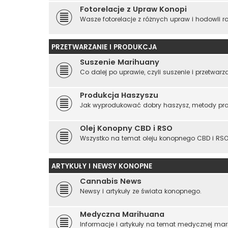
Fotorelacje z Upraw Konopi
Wasze fotorelacje z różnych upraw i hodowli ro
PRZETWARZANIE I PRODUKCJA
Suszenie Marihuany
Co dalej po uprawie, czyli suszenie i przetwar
Produkcja Haszyszu
Jak wyprodukować dobry haszysz, metody prod
Olej Konopny CBD i RSO
Wszystko na temat oleju konopnego CBD i R
ARTYKUŁY I NEWSY KONOPNE
Cannabis News
Newsy i artykuły ze świata konopnego.
Medyczna Marihuana
Informacje i artykuły na temat medycznej mar