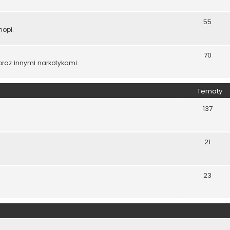
55
opi.
70
 oraz innymi narkotykami.
Tematy
137
21
23