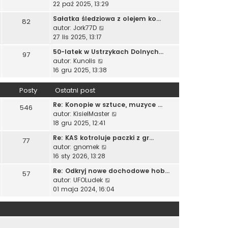
y
s
22 paź 2025, 13:29
e
o
n
ś
z
t
s
o
Sałatka śledziowa z olejem ko…
82
w
y
l
t
W
w
autor:
Jork77D
i
p
n
y
s
27 lis 2025, 13:17
e
o
a
ś
z
t
s
50-latek w Ustrzykach Dolnych…
j
97
w
y
l
t
W
autor:
Kunolis
n
i
p
n
y
16 gru 2025, 13:38
o
e
o
a
ś
w
t
s
j
w
s
Posty
Ostatni post
l
t
n
i
z
n
o
Re: Konopie w sztuce, muzyce …
e
546
y
a
w
W
autor:
KisielMaster
t
p
j
s
y
18 gru 2025, 12:41
l
o
n
z
ś
n
s
o
Re: KAS kotroluje paczki z gr…
77
y
w
a
t
w
W
autor:
gnomek
p
i
j
s
y
16 sty 2026, 13:28
o
e
n
z
ś
s
t
o
Re: Odkryj nowe dochodowe hob…
57
y
w
t
l
w
W
autor:
UFOLudek
p
i
n
s
y
01 maja 2024, 16:04
o
e
a
z
ś
s
t
j
y
w
t
l
n
p
i
n
o
o
e