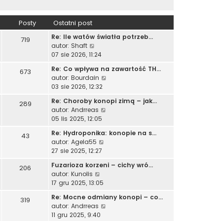
Posty
Ostatni post
Re: Ile watów światła potrzeb…
719
W
autor:
Shaft
y
07 sie 2026, 11:24
ś
Re: Co wpływa na zawartość TH…
673
w
W
autor:
Bourdain
i
y
03 sie 2026, 12:32
e
ś
t
Re: Choroby konopi zimą – jak…
289
w
l
W
autor:
Andrreas
i
n
y
05 lis 2025, 12:05
e
a
ś
t
Re: Hydroponika: konopie na s…
j
43
w
l
W
autor:
Agela55
n
i
n
y
27 sie 2025, 12:27
o
e
a
ś
w
t
Fuzarioza korzeni – cichy wró…
j
206
w
s
l
W
autor:
Kunolis
n
i
z
n
y
17 gru 2025, 13:05
o
e
y
a
ś
w
t
p
Re: Mocne odmiany konopi – co…
j
319
w
s
l
o
W
autor:
Andrreas
n
i
z
n
s
y
11 gru 2025, 9:40
o
e
y