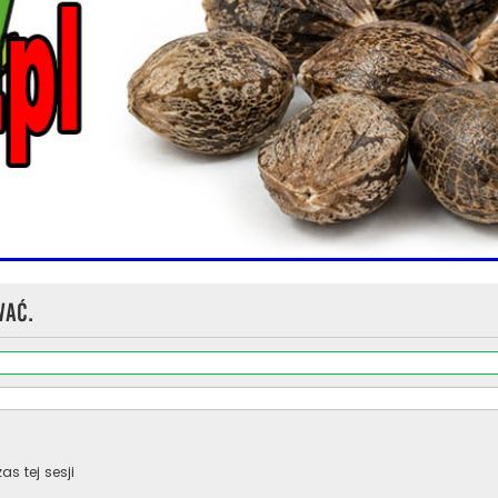
wać.
s tej sesji