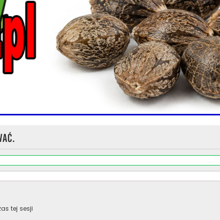
wać.
s tej sesji