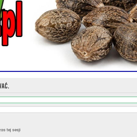
wać.
s tej sesji