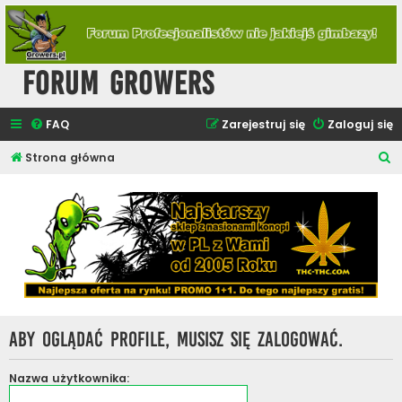
Forum Growers
FAQ
Zarejestruj się
Zaloguj się
S
Strona główna
z
u
k
a
j
Aby oglądać profile, musisz się zalogować.
Nazwa użytkownika: