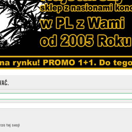
wać.
s tej sesji