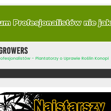
Growers
ofesjonalistów - Plantatorzy o Uprawie Roślin Konopi