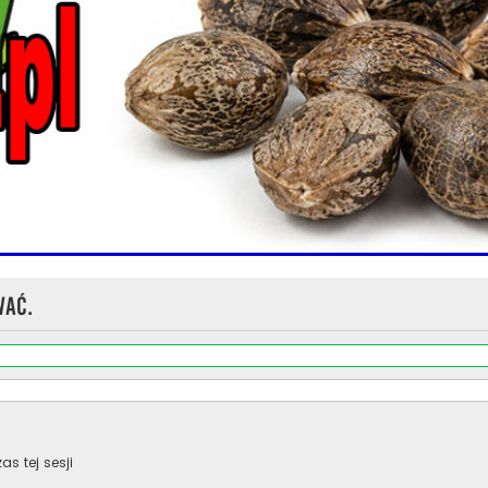
wać.
s tej sesji