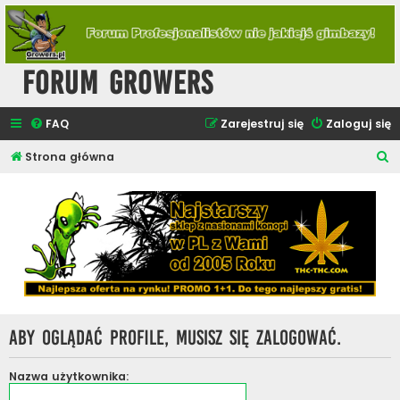
Forum Growers
FAQ
Zarejestruj się
Zaloguj się
S
Strona główna
z
u
k
a
j
Aby oglądać profile, musisz się zalogować.
Nazwa użytkownika: