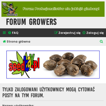
Forum Growers
FAQ
Zarejestruj się
Zaloguj się
S
Strona główna
z
u
k
a
j
Tylko zalogowani użytkownicy mogą cytować
posty na tym forum.
Nazwa użytkownika: