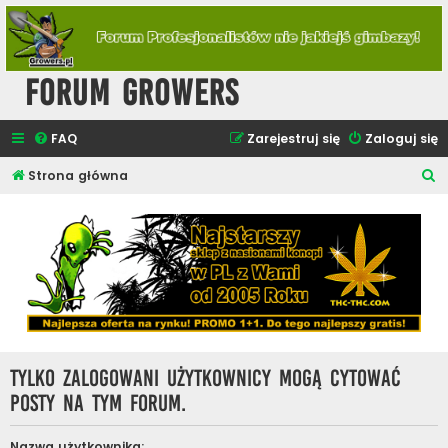
Forum Growers
FAQ
Zarejestruj się
Zaloguj się
S
Strona główna
z
u
k
a
j
Tylko zalogowani użytkownicy mogą cytować
posty na tym forum.
Nazwa użytkownika: