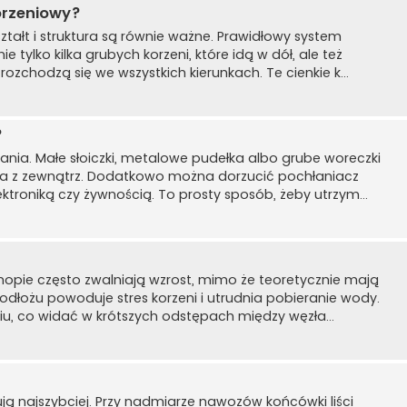
orzeniowy?
ztałt i struktura są równie ważne. Prawidłowy system
tylko kilka grubych korzeni, które idą w dół, ale też
ozchodzą się we wszystkich kierunkach. Te cienkie k...
?
ania. Małe słoiczki, metalowe pudełka albo grube woreczki
za z zewnątrz. Dodatkowo można dorzucić pochłaniacz
ektroniką czy żywnością. To prosty sposób, żeby utrzym...
nopie często zwalniają wzrost, mimo że teoretycznie mają
odłożu powoduje stres korzeni i utrudnia pobieranie wody.
niu, co widać w krótszych odstępach między węzła...
gują najszybciej. Przy nadmiarze nawozów końcówki liści