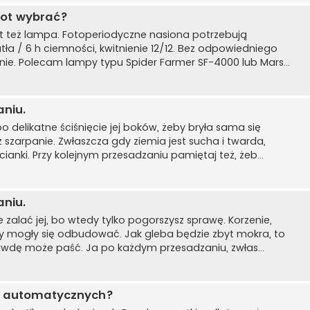
iot wybrać?
st też lampa. Fotoperiodyczne nasiona potrzebują
tła / 6 h ciemności, kwitnienie 12/12. Bez odpowiedniego
rnie. Polecam lampy typu Spider Farmer SF-4000 lub Mars...
aniu.
 delikatne ściśnięcie jej boków, żeby bryła sama się
ż szarpanie. Zwłaszcza gdy ziemia jest sucha i twarda,
anki. Przy kolejnym przesadzaniu pamiętaj też, żeb...
aniu.
e zalać jej, bo wtedy tylko pogorszysz sprawę. Korzenie,
by mogły się odbudować. Jak gleba będzie zbyt mokra, to
rawdę może paść. Ja po każdym przesadzaniu, zwłas...
in automatycznych?