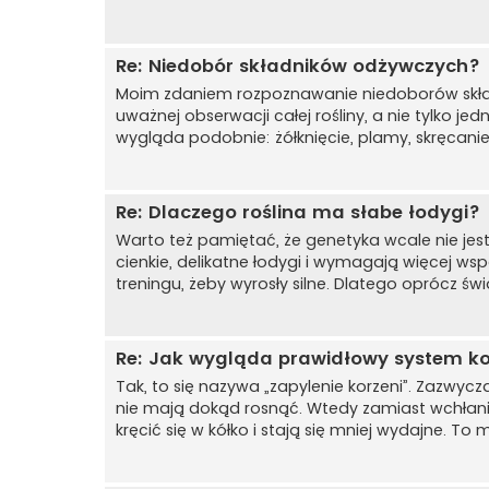
Re: Niedobór składników odżywczych?
Moim zdaniem rozpoznawanie niedoborów skł
uważnej obserwacji całej rośliny, a nie tylko j
wygląda podobnie: żółknięcie, plamy, skręcanie 
Re: Dlaczego roślina ma słabe łodygi?
Warto też pamiętać, że genetyka wcale nie jes
cienkie, delikatne łodygi i wymagają więcej w
treningu, żeby wyrosły silne. Dlatego oprócz św
Re: Jak wygląda prawidłowy system k
Tak, to się nazywa „zapylenie korzeni”. Zazwyczaj
nie mają dokąd rosnąć. Wtedy zamiast wchłani
kręcić się w kółko i stają się mniej wydajne. T