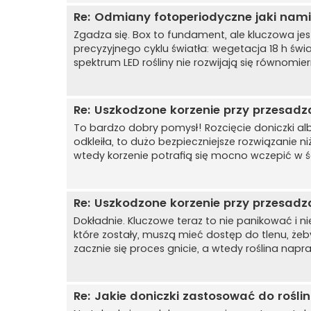
Re: Odmiany fotoperiodyczne jaki nam
Zgadza się. Box to fundament, ale kluczowa je
precyzyjnego cyklu światła: wegetacja 18 h świa
spektrum LED rośliny nie rozwijają się równomie
Re: Uszkodzone korzenie przy przesadz
To bardzo dobry pomysł! Rozcięcie doniczki albo
odkleiła, to dużo bezpieczniejsze rozwiązanie ni
wtedy korzenie potrafią się mocno wczepić w ści
Re: Uszkodzone korzenie przy przesadz
Dokładnie. Kluczowe teraz to nie panikować i ni
które zostały, muszą mieć dostęp do tlenu, że
zacznie się proces gnicie, a wtedy roślina nap
Re: Jakie doniczki zastosować do rośl