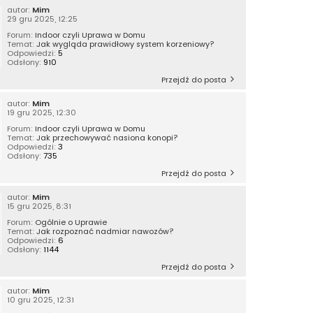
autor:
Mim
29 gru 2025, 12:25
Forum:
Indoor czyli Uprawa w Domu
Temat:
Jak wygląda prawidłowy system korzeniowy?
Odpowiedzi:
5
Odsłony:
910
Przejdź do posta
autor:
Mim
19 gru 2025, 12:30
Forum:
Indoor czyli Uprawa w Domu
Temat:
Jak przechowywać nasiona konopi?
Odpowiedzi:
3
Odsłony:
735
Przejdź do posta
autor:
Mim
15 gru 2025, 8:31
Forum:
Ogólnie o Uprawie
Temat:
Jak rozpoznać nadmiar nawozów?
Odpowiedzi:
6
Odsłony:
1144
Przejdź do posta
autor:
Mim
10 gru 2025, 12:31