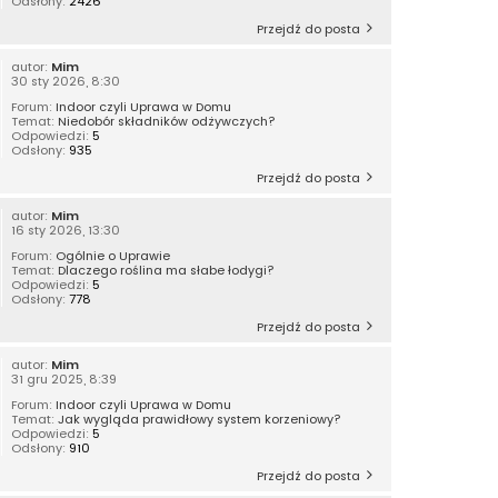
Odsłony:
2426
Przejdź do posta
autor:
Mim
30 sty 2026, 8:30
Forum:
Indoor czyli Uprawa w Domu
Temat:
Niedobór składników odżywczych?
Odpowiedzi:
5
Odsłony:
935
Przejdź do posta
autor:
Mim
16 sty 2026, 13:30
Forum:
Ogólnie o Uprawie
Temat:
Dlaczego roślina ma słabe łodygi?
Odpowiedzi:
5
Odsłony:
778
Przejdź do posta
autor:
Mim
31 gru 2025, 8:39
Forum:
Indoor czyli Uprawa w Domu
Temat:
Jak wygląda prawidłowy system korzeniowy?
Odpowiedzi:
5
Odsłony:
910
Przejdź do posta