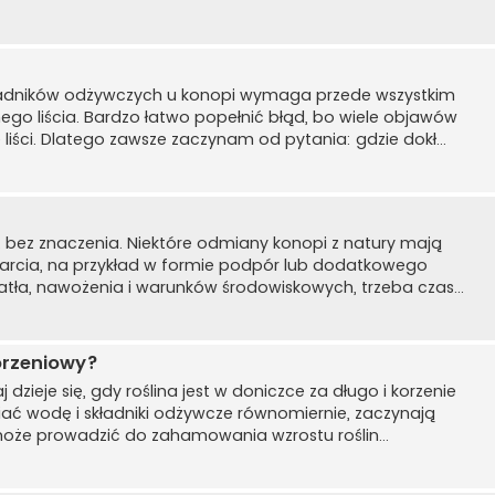
adników odżywczych u konopi wymaga przede wszystkim
ednego liścia. Bardzo łatwo popełnić błąd, bo wiele objawów
liści. Dlatego zawsze zaczynam od pytania: gdzie dokł...
t bez znaczenia. Niektóre odmiany konopi z natury mają
sparcia, na przykład w formie podpór lub dodatkowego
iatła, nawożenia i warunków środowiskowych, trzeba czas...
orzeniowy?
 dzieje się, gdy roślina jest w doniczce za długo i korzenie
ać wodę i składniki odżywcze równomiernie, zaczynają
o może prowadzić do zahamowania wzrostu roślin...