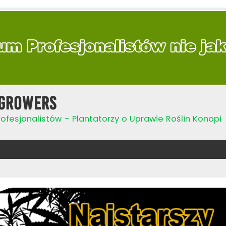
Growers
ofesjonalistów - Plantatorzy o Uprawie Roślin Konopi