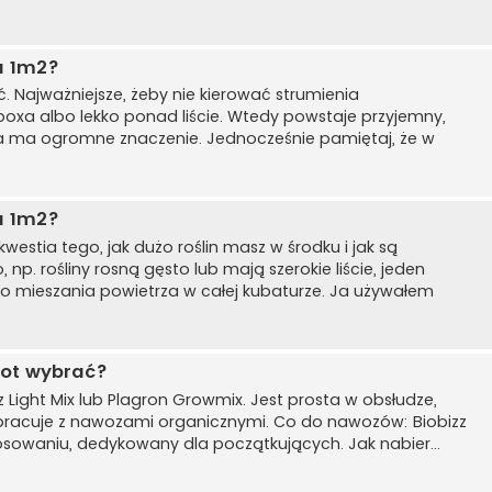
a 1m2?
ć. Najważniejsze, żeby nie kierować strumienia
 boxa albo lekko ponad liście. Wtedy powstaje przyjemny,
nia ma ogromne znaczenie. Jednocześnie pamiętaj, że w
a 1m2?
estia tego, jak dużo roślin masz w środku i jak są
np. rośliny rosną gęsto lub mają szerokie liście, jeden
 mieszania powietrza w całej kubaturze. Ja używałem
iot wybrać?
 Light Mix lub Plagron Growmix. Jest prosta w obsłudze,
ółpracuje z nawozami organicznymi. Co do nawozów: Biobizz
sowaniu, dedykowany dla początkujących. Jak nabier...