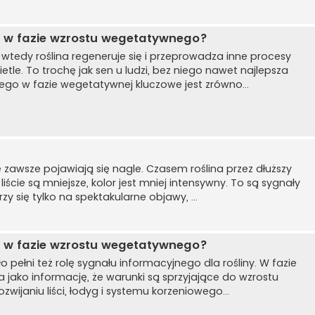
opi w fazie wzrostu wegetatywnego?
 wtedy roślina regeneruje się i przeprowadza inne procesy
tle. To trochę jak sen u ludzi, bez niego nawet najlepsza
tego w fazie wegetatywnej kluczowe jest zrówno...
zawsze pojawiają się nagle. Czasem roślina przez dłuższy
liście są mniejsze, kolor jest mniej intensywny. To są sygnały
zy się tylko na spektakularne objawy, ...
opi w fazie wzrostu wegetatywnego?
 pełni też rolę sygnału informacyjnego dla rośliny. W fazie
 jako informację, że warunki są sprzyjające do wzrostu
zwijaniu liści, łodyg i systemu korzeniowego...