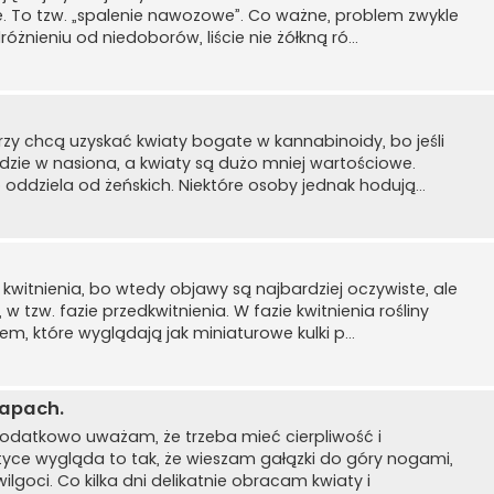
ne. To tzw. „spalenie nawozowe”. Co ważne, problem zwykle
óżnieniu od niedoborów, liście nie żółkną ró...
rzy chcą uzyskać kwiaty bogate w kannabinoidy, bo jeśli
idzie w nasiona, a kwiaty są dużo mniej wartościowe.
b oddziela od żeńskich. Niektóre osoby jednak hodują...
e kwitnienia, bo wtedy objawy są najbardziej oczywiste, ale
 tzw. fazie przedkwitnienia. W fazie kwitnienia rośliny
m, które wyglądają jak miniaturowe kulki p...
zapach.
dodatkowo uważam, że trzeba mieć cierpliwość i
yce wygląda to tak, że wieszam gałązki do góry nogami,
oci. Co kilka dni delikatnie obracam kwiaty i