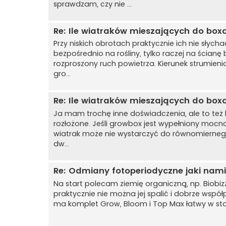
sprawdzam, czy nie ...
Re: Ile wiatraków mieszających do box
Przy niskich obrotach praktycznie ich nie słycha
bezpośrednio na rośliny, tylko raczej na ścianę
rozproszony ruch powietrza. Kierunek strumie
gro...
Re: Ile wiatraków mieszających do box
Ja mam trochę inne doświadczenia, ale to też kw
rozłożone. Jeśli growbox jest wypełniony mocno, 
wiatrak może nie wystarczyć do równomiernego
dw...
Re: Odmiany fotoperiodyczne jaki nam
Na start polecam ziemię organiczną, np. Biobizz
praktycznie nie można jej spalić i dobrze wsp
ma komplet Grow, Bloom i Top Max łatwy w sto