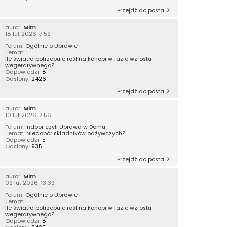
Przejdź do posta
autor:
Mim
18 lut 2026, 7:59
Forum:
Ogólnie o Uprawie
Temat:
Ile światła potrzebuje roślina konopi w fazie wzrostu
wegetatywnego?
Odpowiedzi:
8
Odsłony:
2426
Przejdź do posta
autor:
Mim
10 lut 2026, 7:56
Forum:
Indoor czyli Uprawa w Domu
Temat:
Niedobór składników odżywczych?
Odpowiedzi:
5
Odsłony:
935
Przejdź do posta
autor:
Mim
09 lut 2026, 13:39
Forum:
Ogólnie o Uprawie
Temat:
Ile światła potrzebuje roślina konopi w fazie wzrostu
wegetatywnego?
Odpowiedzi:
8