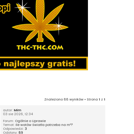
Znaleziono 88 wyników • Strona
1
z
1
autor:
Mim
03 sie 2026, 12:34
Forum:
Ogólnie o Uprawie
Temat:
Ile watów światła potrzeba na m²?
Odpowiedzi:
3
Odsłony:
89