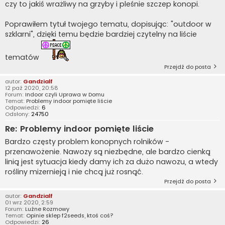
czy to jakiś wrażliwy na grzyby i pleśnie szczep konopi.
Poprawiłem tytuł twojego tematu, dopisując: "outdoor w
szklarni", dzięki temu będzie bardziej czytelny na liście
tematów
Przejdź do posta
autor:
Gandzialf
12 paź 2020, 20:58
Forum:
Indoor czyli Uprawa w Domu
Temat:
Problemy indoor pomięte liście
Odpowiedzi:
6
Odsłony:
24750
Re: Problemy indoor pomięte liście
Bardzo częsty problem konopnych rolników -
przenawożenie. Nawozy są niezbędne, ale bardzo cienką
linią jest sytuacja kiedy damy ich za dużo nawozu, a wtedy
rośliny mizernieją i nie chcą już rosnąć.
Przejdź do posta
autor:
Gandzialf
01 wrz 2020, 2:59
Forum:
Luźne Rozmowy
Temat:
Opinie sklep f2seeds, ktoś coś?
Odpowiedzi:
26