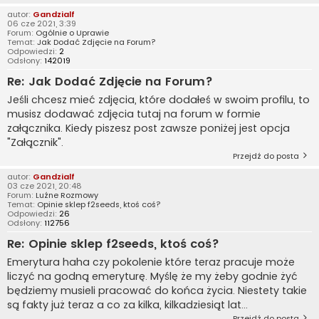
autor:
Gandzialf
06 cze 2021, 3:39
Forum:
Ogólnie o Uprawie
Temat:
Jak Dodać Zdjęcie na Forum?
Odpowiedzi:
2
Odsłony:
142019
Re: Jak Dodać Zdjęcie na Forum?
Jeśli chcesz mieć zdjęcia, które dodałeś w swoim profilu, to
musisz dodawać zdjęcia tutaj na forum w formie
załącznika. Kiedy piszesz post zawsze poniżej jest opcja
"Załącznik".
Przejdź do posta
autor:
Gandzialf
03 cze 2021, 20:48
Forum:
Luźne Rozmowy
Temat:
Opinie sklep f2seeds, ktoś coś?
Odpowiedzi:
26
Odsłony:
112756
Re: Opinie sklep f2seeds, ktoś coś?
Emerytura haha czy pokolenie które teraz pracuje może
liczyć na godną emeryturę. Myślę że my żeby godnie żyć
będziemy musieli pracować do końca życia. Niestety takie
są fakty już teraz a co za kilka, kilkadziesiąt lat...
Przejdź do posta