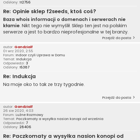
Odsłony:
112756
Re: Opinie sklep f2seeds, ktoś coś?
Baza whois informacji o domenach i serwerach nie
kłamie
. Nikt tego nie wymyślił. Sklep ten jest na polskim
serwerze a jest to bardzo nieprofesjonalne w tej branży.
Przejdź do posta
autor:
Gandzialf
01 wrz 2020, 2:55
Forum:
Indoor czyli Uprawa w Domu
Temat:
Indukcja
Odpowiedzi:
3
Odsłony:
15387
Re: Indukcja
Na moje oko to tak ze trzy tygodnie.
Przejdź do posta
autor:
Gandzialf
26 sie 2020, 4:03
Forum:
Luźne Rozmowy
Temat:
Paczkomaty a wysyłka nasion konopi od września
Odpowiedzi:
7
Odsłony:
28406
Re: Paczkomaty a wysyłka nasion konopi od