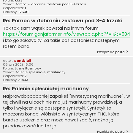
Forum:
Kosz
Temat:
Pomoc w dobraniu zestawu pod 3-4 krzaki
Odpowiedzi:
1
Odsłony:
12640
Re: Pomoc w dobraniu zestawu pod 3-4 krzaki
Tak taki sam wątek powstał na innym forum
https://forum.ganjafarmer.info/viewtopic.php?f=11&t=584
i kto go założyć ty. Za takie coś dostaniesz następnym
razem bana.
Przejdź do posta
autor:
Gandzialf
06 wrz 2021, 16:06
Forum:
Luźne Rozmowy
Temat:
Palenie spleśniałej marihuany
Odpowiedzi:
7
Odsłony:
31403
Re: Palenie spleśniałej marihuany
Najprawdopodobniej zapaliłeś "syntetyczną marihuanę" , w
tej chwili na ulicach nie ma już marihuany prawdziwej, a
tylko i wyłącznie są dostępne syntetyki. Syntetyk to
moczona konopi włóknista w syntetycznym THC, które
bardzo uzależnia oraz może nawet zabić, można ją
przedawkować lub też ja...
Przejdź do posta