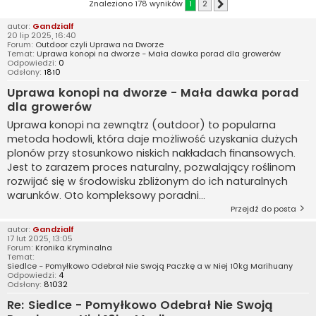
Znaleziono 178 wyników
1
2
Następna
autor:
Gandzialf
20 lip 2025, 16:40
Forum:
Outdoor czyli Uprawa na Dworze
Temat:
Uprawa konopi na dworze - Mała dawka porad dla growerów
Odpowiedzi:
0
Odsłony:
1810
Uprawa konopi na dworze - Mała dawka porad
dla growerów
Uprawa konopi na zewnątrz (outdoor) to popularna
metoda hodowli, która daje możliwość uzyskania dużych
plonów przy stosunkowo niskich nakładach finansowych.
Jest to zarazem proces naturalny, pozwalający roślinom
rozwijać się w środowisku zbliżonym do ich naturalnych
warunków. Oto kompleksowy poradni...
Przejdź do posta
autor:
Gandzialf
17 lut 2025, 13:05
Forum:
Kronika Kryminalna
Temat:
Siedlce - Pomyłkowo Odebrał Nie Swoją Paczkę a w Niej 10kg Marihuany
Odpowiedzi:
4
Odsłony:
81032
Re: Siedlce - Pomyłkowo Odebrał Nie Swoją