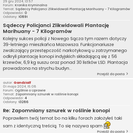
29 gru 2024, 13:57
Forum:
Kronika Kryminalna
Temat:
Sądeccy Policjanci Zlikwidowali Plantację Marihuany - 7 Kilogramów
Odpowiedzi:
0
Odsłony:
10891
Sądeccy Policjanci Zlikwidowali Plantację
Marihuany - 7 Kilogramów
Kolejny sukces policji z Nowego Sącza tym razem dotyczy
39-letniego mieszkańca Mazowsza. Funkcjonariusze
zwalczający przestępczość narkotykową u zatrzymanego
odkryli plantację konopi indyjskich składającą się z 56
krzewów, 6,9 kg suszu oraz ponad 30 listków LSD. Plantacja
prowadzona na strychu budyn...
Przejdź do posta
autor:
Gandzialf
01 maja 2024, 15:08
Forum:
Ogólnie o Uprawie
Temat:
Zapomniany sznurek w roślinie konopi
Odpowiedzi:
4
Odsłony:
13286
Re: Zapomniany sznurek w roślinie konopi
Poprawiłem twój temat bo na kilku forach założyłeś taki
sam z identyczną treścią. To się nazywa spam
Przejdź do posta