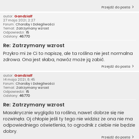
Przejdź do posta
autor:
Gandzialf
27 maja 2021, 2:27
Forum:
Choroby i Dolegliwości
Temat:
Zatrzymany wzrost
Odpowiedzi:
15
Odsłony:
46770
Re: Zatrzymany wzrost
Przykro mi że Ci to napiszę, ale ta roślina nie jest normalna
zdrowa. Ona jest słaba, nawóz może ją zabić.
Przejdź do posta
autor:
Gandzialf
14 maja 2021, 8:45
Forum:
Choroby i Dolegliwości
Temat:
Zatrzymany wzrost
Odpowiedzi:
15
Odsłony:
46770
Re: Zatrzymany wzrost
Masakrycznie wygląda ta roślina, nawet dobrze się nie
rozwinęła. Oj chłopie jeśli ty tego nie widzisz że ona nie ma
odpowiedniego oświetlenia, to ogrodnik z ciebie nie będzie
dobry.
Przejdź do posta