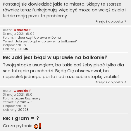
Postaraj się dowiedzieć jakie to miasto. Sklepy te starsze
również teraz funkcjonują, więc być może on wciąż działa i
ludzie mają przez to problemy.
Przejdź do posta
autor:
Gandzialf
31 maja 2021, 18:09
Forum:
Indoor czyli Uprawa w Domu
Temat:
Jaki jest błąd w uprawie na balkonie?
Odpowiedzi:
2
Odsłony:
14005
Re: Jaki jest błąd w uprawie na balkonie?
Twoją stopkę usunąłem, bo takie coś żeby pisać tylko dla
seo tutaj nie przechodzi. Będę Cię obserwował, bo
napisałeś jednego posta i od razu sobie stopkę zrobiłeś.
Przejdź do posta
autor:
Gandzialf
31 maja 2021, 18:01
Forum:
Luźne Rozmowy
Temat:
1 gram = ?
Odpowiedzi:
5
Odsłony:
20993
Re: 1 gram = ?
Co za pytanie