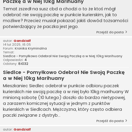
Paczkę a w Niej 10kg Marihuany
Temat zszedł na susz cbd a chodzi o to że ktoś mógł
odebrać nie swoją paczkę w punkcie kurierskim, jak to
możliwe? Przecież musiał pokazać jakiś dowód tożsamości
potwierdzający że paczka jest jego.
Przejdź do posta
autor:
Gandzialf
14 lut 2025, 18:05
Forum:
Kronika Kryminalna
Temat:
Siedlce - Pomyłkowo Odebrał Nie Swoją Paczkę a w Niej 10kg Marihuany
Odpowiedzi:
4
Odsłony:
81032
Siedlce - Pomyłkowo Odebrał Nie Swoją Paczkę
a w Niej 10kg Marihuany
Mieszkaniec Siedlec odebrał w punkcie odbioru paczek
kurierskich nie swoją paczkę a w niej było 10kg marihuany W
minioną sobotę (10 lutego) doszło do bardzo nietypowej,
a zarazem komicznej sytuacji w jednym z punktów
kurierskich w Siedlcach. Mężczyzna, który często odbiera
paczki związane z dystryb...
Przejdź do posta
autor:
Gandzialf