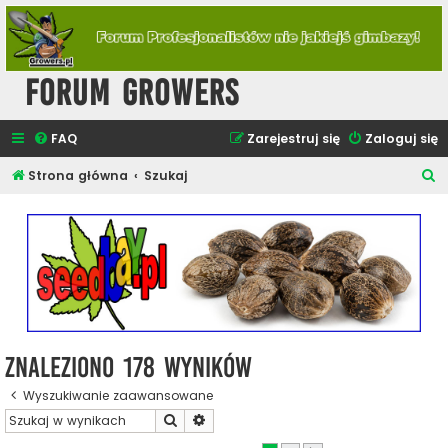
Forum Growers
FAQ
Zarejestruj się
Zaloguj się
S
Strona główna
Szukaj
z
u
k
a
j
Znaleziono 178 wyników
Wyszukiwanie zaawansowane
Szukaj
Wyszukiwanie zaawansowane