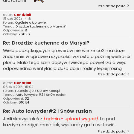
drożdżami
Przejdź do posta
autor:
Gandzialf
15 cze 2021, 14:18
Forum:
Ogólnie o Uprawie
Temat:
Drożdże kuchenne do Marysi?
Odpowiedzi:
8
Odsłony:
28696
Re: Drożdże kuchenne do Marysi?
Wielu początkujących growerów nie wie że co2 ma duże
znaczenie w uprawie i szybkości wzrostu a później wielkości
plonu. Mało tego sam dopływ świeżego powietrza a więc
odpowiednia wentylacja dużo daje i rośliny lepiej rosną.
Przejdź do posta
autor:
Gandzialf
06 cze 2021, 15:02
Forum:
Fotorelacje z Upraw Konopi
Temat:
Auto lowryder#2 i Snów rusian
Odpowiedzi:
32
Odsłony:
610151
Re: Auto lowryder#2 i Snów rusian
Jeśli skorzystałeś z
/admin - upload wygasł/
to pod
każdym ze zdjęć masz link, wystarczy go tu wstawić.
Przejdź do posta