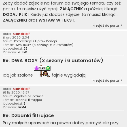
Żeby dodać zdjęcie na forum do swojego tematu czy też
postu, to musisz użyć opcji:
ZAŁĄCZNIK
a później kliknąć:
DODAJ PLIKI
. Kiedy już dodasz zdjęcie, to musisz kliknąć:
ZAŁĄCZNIKI
oraz
WSTAW W TEKST
.
Przejdź do posta
autor:
Gandzialf
11 gru 2020, 2:34
Forum:
Fotorelacje z Upraw Konopi
Temat:
DWA BOXY (3 sezony i 6 automatów)
Odpowiedzi:
25
Odsłony:
70180
Re: DWA BOXY (3 sezony i 6 automatów)
Idą jak szalone
fajnie wyglądają.
Przejdź do posta
autor:
Gandzialf
16 lis 2020, 16:57
Forum:
Ogólnie o Uprawie
Temat:
Dzbanki filtrujące
Odpowiedzi:
3
Odsłony:
14814
Re: Dzbanki filtrujące
Przy małych uprawach na pewno dobry pomysł, ale przy