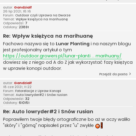
autor:
Gandzialf
26 lip 2021, 18:16
Forum:
Outdoor czyli Uprawa na Dworze
Temat:
Wpływ księżyca na marihuanę
Odpowiedzi:
7
Odsłony:
23891
Re: Wpływ księżyca na marihuanę
Fachowo nazywa się to
Lunar Planting
i na naszym blogu
jest profesjonalny artykuł o tym
https://outdoor.growers.pl/lunar-planti ... marihuany/
dowiesz się z niego od A do Z jak wykorzystać fazy księżyca
w uprawie konopi outdoor.
Przejdź do posta
autor:
Gandzialf
18 cze 2021, 11:22
Forum:
Fotorelacje z Upraw Konopi
Temat:
Auto lowryder#2 i Snów rusian
Odpowiedzi:
32
Odsłony:
610151
Re: Auto lowryder#2 i Snów rusian
Poprawiłem twoje błędy ortograficzne bo aż w oczy waliło
"skóry" i "górną" napisałeś przez "u" zwykłe