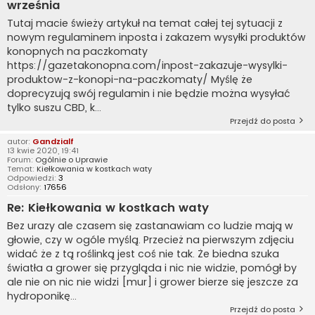
września
Tutaj macie świeży artykuł na temat całej tej sytuacji z
nowym regulaminem inposta i zakazem wysyłki produktów
konopnych na paczkomaty
https://gazetakonopna.com/inpost-zakazuje-wysylki-
produktow-z-konopi-na-paczkomaty/ Myślę że
doprecyzują swój regulamin i nie będzie można wysyłać
tylko suszu CBD, k...
Przejdź do posta
autor:
Gandzialf
13 kwie 2020, 19:41
Forum:
Ogólnie o Uprawie
Temat:
Kiełkowania w kostkach waty
Odpowiedzi:
3
Odsłony:
17656
Re: Kiełkowania w kostkach waty
Bez urazy ale czasem się zastanawiam co ludzie mają w
głowie, czy w ogóle myślą. Przecież na pierwszym zdjęciu
widać że z tą roślinką jest coś nie tak. Że biedna szuka
światła a grower się przygląda i nic nie widzie, pomógł by
ale nie on nic nie widzi [mur] i grower bierze się jeszcze za
hydroponikę...
Przejdź do posta