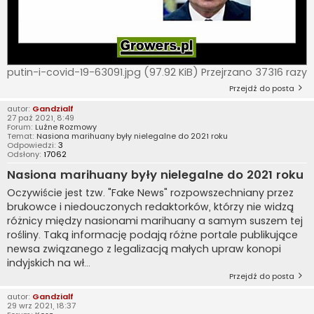
putin-i-covid-19-63091.jpg (97.92 KiB) Przejrzano 37316 razy
Przejdź do posta
autor:
Gandzialf
27 paź 2021, 8:49
Forum:
Luźne Rozmowy
Temat:
Nasiona marihuany były nielegalne do 2021 roku
Odpowiedzi:
3
Odsłony:
17062
Nasiona marihuany były nielegalne do 2021 roku
Oczywiście jest tzw. "Fake News" rozpowszechniany przez
brukowce i niedouczonych redaktorków, którzy nie widzą
różnicy między nasionami marihuany a samym suszem tej
rośliny. Taką informację podają różne portale publikujące
newsa związanego z legalizacją małych upraw konopi
indyjskich na wł...
Przejdź do posta
autor:
Gandzialf
29 wrz 2021, 18:37