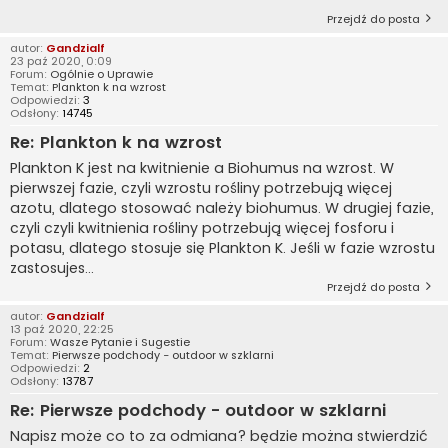
Przejdź do posta
autor:
Gandzialf
23 paź 2020, 0:09
Forum:
Ogólnie o Uprawie
Temat:
Plankton k na wzrost
Odpowiedzi:
3
Odsłony:
14745
Re: Plankton k na wzrost
Plankton K jest na kwitnienie a Biohumus na wzrost. W
pierwszej fazie, czyli wzrostu rośliny potrzebują więcej
azotu, dlatego stosować należy biohumus. W drugiej fazie,
czyli czyli kwitnienia rośliny potrzebują więcej fosforu i
potasu, dlatego stosuje się Plankton K. Jeśli w fazie wzrostu
zastosujes...
Przejdź do posta
autor:
Gandzialf
13 paź 2020, 22:25
Forum:
Wasze Pytanie i Sugestie
Temat:
Pierwsze podchody - outdoor w szklarni
Odpowiedzi:
2
Odsłony:
13787
Re: Pierwsze podchody - outdoor w szklarni
Napisz może co to za odmiana? będzie można stwierdzić