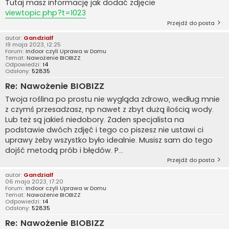
Tutaj masz informację jak dodać zdjęcie
viewtopic.php?t=1023
Przejdź do posta
autor:
Gandzialf
19 maja 2023, 12:25
Forum:
Indoor czyli Uprawa w Domu
Temat:
Nawożenie BIOBIZZ
Odpowiedzi:
14
Odsłony:
52835
Re: Nawożenie BIOBIZZ
Twoja roślina po prostu nie wygląda zdrowo, według mnie
z czymś przesadzasz, np nawet z zbyt dużą ilością wody.
Lub też są jakieś niedobory. Żaden specjalista na
podstawie dwóch zdjęć i tego co piszesz nie ustawi ci
uprawy żeby wszystko było idealnie. Musisz sam do tego
dojść metodą prób i błędów. P...
Przejdź do posta
autor:
Gandzialf
06 maja 2023, 17:20
Forum:
Indoor czyli Uprawa w Domu
Temat:
Nawożenie BIOBIZZ
Odpowiedzi:
14
Odsłony:
52835
Re: Nawożenie BIOBIZZ