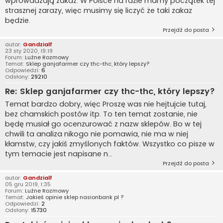
wprowadzają zakaz. W Polsce na razie mamy początek tej
strasznej zarazy, więc musimy się liczyć że taki zakaz
będzie.
Przejdź do posta
autor:
Gandzialf
23 sty 2020, 19:19
Forum:
Luźne Rozmowy
Temat:
Sklep ganjafarmer czy thc-thc, który lepszy?
Odpowiedzi:
6
Odsłony:
29210
Re: Sklep ganjafarmer czy thc-thc, który lepszy?
Temat bardzo dobry, więc Proszę was nie hejtujcie tutaj,
bez chamskich postów itp. To ten temat zostanie, nie
będę musiał go ocenzurować z nazw sklepów. Bo w tej
chwili ta analiza nikogo nie pomawia, nie ma w niej
kłamstw, czy jakiś zmyślonych faktów. Wszystko co pisze w
tym temacie jest napisane n...
Przejdź do posta
autor:
Gandzialf
05 gru 2019, 1:35
Forum:
Luźne Rozmowy
Temat:
Jakieś opinie sklep nasionbank pl ?
Odpowiedzi:
2
Odsłony:
15730