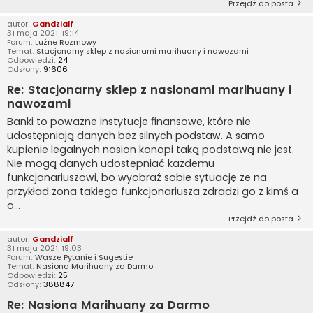
Przejdź do posta
autor:
Gandzialf
31 maja 2021, 19:14
Forum:
Luźne Rozmowy
Temat:
Stacjonarny sklep z nasionami marihuany i nawozami
Odpowiedzi:
24
Odsłony:
91606
Re: Stacjonarny sklep z nasionami marihuany i
nawozami
Banki to poważne instytucje finansowe, które nie
udostępniają danych bez silnych podstaw. A samo
kupienie legalnych nasion konopi taką podstawą nie jest.
Nie mogą danych udostępniać każdemu
funkcjonariuszowi, bo wyobraź sobie sytuację że na
przykład żona takiego funkcjonariusza zdradzi go z kimś a
o...
Przejdź do posta
autor:
Gandzialf
31 maja 2021, 19:03
Forum:
Wasze Pytanie i Sugestie
Temat:
Nasiona Marihuany za Darmo
Odpowiedzi:
25
Odsłony:
388847
Re: Nasiona Marihuany za Darmo