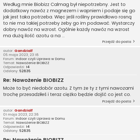
Według mnie Biobizz Calmag był niepotrzebny. Jest to
dodatkowy nawóz z magnezem i wapniem i podaje się go
jak jest taka potrzeba. Więc jeśli rośliny prawidłowo rosną
to nie ma takiej potrzeby żeby go im podawać. Wystarczy
dobry nawóz na wzrost. Ogólnie każdy nawóz na wzrost
ma dużą ilość azotu a na ...
Przejdź do posta
autor:
Gandzialf
05 maja 2023, 23:18
Forum:
Indoor czyli Uprawa w Domu
Temat:
Nawożenie BIOBIZZ
Odpowiedzi:
14
Odsłony:
52835
Re: Nawożenie BIOBIZZ
Może to być niedobór azotu. Z tym że ty z tymi nawozami
trochę przesadziłeś i teraz ciężko będzie dojść co jest co.
Przejdź do posta
autor:
Gandzialf
01 maja 2023, 22:38
Forum:
Indoor czyli Uprawa w Domu
Temat:
Nawożenie BIOBIZZ
Odpowiedzi:
14
Odsłony:
52835
Re: Nawożenie BIOBIZZ