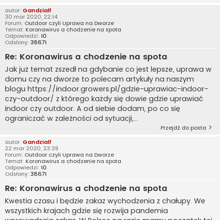
autor:
Gandzialf
30 mar 2020, 22:14
Forum:
Outdoor czyli Uprawa na Dworze
Temat:
Koronawirus a chodzenie na spota
Odpowiedzi:
10
Odsłony:
38671
Re: Koronawirus a chodzenie na spota
Jak już temat zszedł na gdybanie co jest lepsze, uprawa w
domu czy na dworze to polecam artykuły na naszym
blogu https://indoor.growers.pl/gdzie-uprawiac-indoor-
czy-outdoor/ z którego każdy się dowie gdzie uprawiać
indoor czy outdoor. A od siebie dodam, po co się
ograniczać w zależności od sytuacji,...
Przejdź do posta
autor:
Gandzialf
22 mar 2020, 23:39
Forum:
Outdoor czyli Uprawa na Dworze
Temat:
Koronawirus a chodzenie na spota
Odpowiedzi:
10
Odsłony:
38671
Re: Koronawirus a chodzenie na spota
Kwestia czasu i będzie zakaz wychodzenia z chałupy. We
wszystkich krajach gdzie się rozwija pandemia