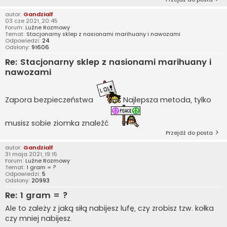
autor:
Gandzialf
03 cze 2021, 20:45
Forum:
Luźne Rozmowy
Temat:
Stacjonarny sklep z nasionami marihuany i nawozami
Odpowiedzi:
24
Odsłony:
91606
Re: Stacjonarny sklep z nasionami marihuany i
nawozami
Zapora bezpieczeństwa
Najlepsza metoda, tylko
musisz sobie ziomka znaleźć
Przejdź do posta
autor:
Gandzialf
31 maja 2021, 19:15
Forum:
Luźne Rozmowy
Temat:
1 gram = ?
Odpowiedzi:
5
Odsłony:
20993
Re: 1 gram = ?
Ale to zależy z jaką siłą nabijesz lufę, czy zrobisz tzw. kołka
czy mniej nabijesz.