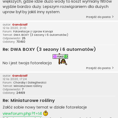
większych, gdzie idzie dużo wody to koszt wymiany filtrów
wyjdzie bardzo duży. Lepszym rozwiązaniem dla dużych
upraw był by jakiś inny system.
Przejdź do posta
autor:
Gandzialf
12 lis 2020, 21:10
Forum:
Fotorelacje z Upraw Konopi
Temat:
DWA BOXY (3 sezony i 6 automatów)
Odpowiedzi:
25
Odsłony:
70180
Re: DWA BOXY (3 sezony i 6 automatów)
No i jest twoja fotorelacja
Przejdź do posta
autor:
Gandzialf
12 lis 2020, 17:24
Forum:
Choroby i Dolegliwości
Temat:
Miniaturowe rośliny
Odpowiedzi:
7
Odsłony:
24169
Re: Miniaturowe rośliny
Załóż sobie nowy temat w dziale fotorelacje
viewforum.php?f=14