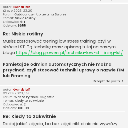
autor:
Gandzialf
12 cze 2023, 23:20
Forum:
Outdoor czyli Uprawa na Dworze
Temat:
Niskie rośliny
Odpowiedzi:
1
Odsłony:
9855
Re: Niskie rośliny
Musisz zastosować trening low stress training, czyli w
skrócie LST. Tą technikę masz opisaną tutaj na naszym
blogu
https://blog.growers.pl/technika-low-st ... ining-lst/
Pamiętaj że odmian automatycznych nie można
przycinać, czyli stosować techniki uprawy o nazwie FIM
lub Fimming.
Przejdź do posta
autor:
Gandzialf
02 cze 2023, 1:56
Forum:
Wasze Pytanie i Sugestie
Temat:
Kiedy to zakwitnie
Odpowiedzi:
2
Odsłony:
100109
Re: Kiedy to zakwitnie
Dodaj jakieś zdjęcia, bo bez zdjęć nikt ci nic nie wywróży.