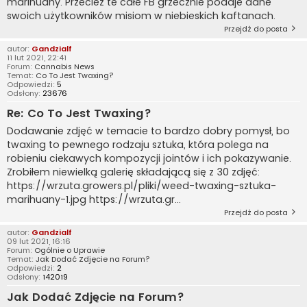
marihuany. Przecież te całe FB grzecznie podaje dane
swoich użytkowników misiom w niebieskich kaftanach.
Przejdź do posta
autor:
Gandzialf
11 lut 2021, 22:41
Forum:
Cannabis News
Temat:
Co To Jest Twaxing?
Odpowiedzi:
5
Odsłony:
23676
Re: Co To Jest Twaxing?
Dodawanie zdjęć w temacie to bardzo dobry pomysł, bo
twaxing to pewnego rodzaju sztuka, która polega na
robieniu ciekawych kompozycji jointów i ich pokazywanie.
Zrobiłem niewielką galerię składającą się z 30 zdjęć:
https://wrzuta.growers.pl/pliki/weed-twaxing-sztuka-
marihuany-1.jpg https://wrzuta.gr...
Przejdź do posta
autor:
Gandzialf
09 lut 2021, 16:16
Forum:
Ogólnie o Uprawie
Temat:
Jak Dodać Zdjęcie na Forum?
Odpowiedzi:
2
Odsłony:
142019
Jak Dodać Zdjęcie na Forum?