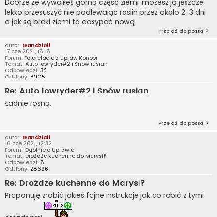
Dobrze że wywaliłeś górną część ziemi, możesz ją jeszcze
lekko przesuszyć nie podlewając roślin przez około 2-3 dni
a jak są braki ziemi to dosypać nową.
Przejdź do posta
autor:
Gandzialf
17 cze 2021, 18:18
Forum:
Fotorelacje z Upraw Konopi
Temat:
Auto lowryder#2 i Snów rusian
Odpowiedzi:
32
Odsłony:
610151
Re: Auto lowryder#2 i Snów rusian
Ładnie rosną.
Przejdź do posta
autor:
Gandzialf
16 cze 2021, 12:32
Forum:
Ogólnie o Uprawie
Temat:
Drożdże kuchenne do Marysi?
Odpowiedzi:
8
Odsłony:
28696
Re: Drożdże kuchenne do Marysi?
Proponuję zrobić jakieś fajne instrukcje jak co robić z tymi