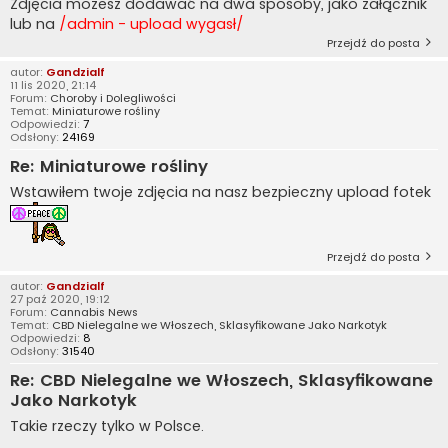
Zdjęcia możesz dodawać na dwa sposoby, jako załącznik
lub na
/admin - upload wygasł/
Przejdź do posta
autor:
Gandzialf
11 lis 2020, 21:14
Forum:
Choroby i Dolegliwości
Temat:
Miniaturowe rośliny
Odpowiedzi:
7
Odsłony:
24169
Re: Miniaturowe rośliny
Wstawiłem twoje zdjęcia na nasz bezpieczny upload fotek
Przejdź do posta
autor:
Gandzialf
27 paź 2020, 19:12
Forum:
Cannabis News
Temat:
CBD Nielegalne we Włoszech, Sklasyfikowane Jako Narkotyk
Odpowiedzi:
8
Odsłony:
31540
Re: CBD Nielegalne we Włoszech, Sklasyfikowane
Jako Narkotyk
Takie rzeczy tylko w Polsce.