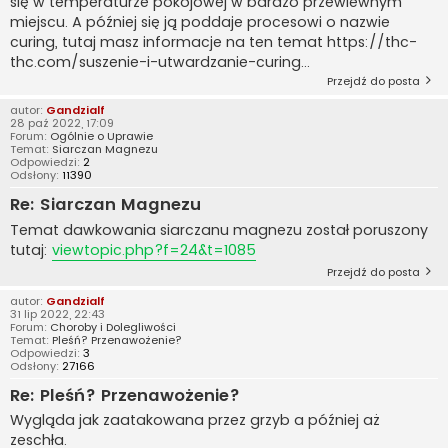
się w temperaturze pokojowej w bardzo przewiewnym
miejscu. A później się ją poddaje procesowi o nazwie
curing, tutaj masz informacje na ten temat https://thc-
thc.com/suszenie-i-utwardzanie-curing...
Przejdź do posta
autor:
Gandzialf
28 paź 2022, 17:09
Forum:
Ogólnie o Uprawie
Temat:
Siarczan Magnezu
Odpowiedzi:
2
Odsłony:
11390
Re: Siarczan Magnezu
Temat dawkowania siarczanu magnezu został poruszony
tutaj:
viewtopic.php?f=24&t=1085
Przejdź do posta
autor:
Gandzialf
31 lip 2022, 22:43
Forum:
Choroby i Dolegliwości
Temat:
Pleśń? Przenawożenie?
Odpowiedzi:
3
Odsłony:
27166
Re: Pleśń? Przenawożenie?
Wygląda jak zaatakowana przez grzyb a później aż
zeschła.