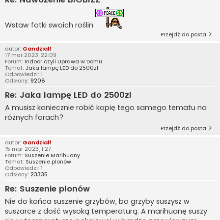
Wstaw fotki swoich roślin
Przejdź do posta
autor:
Gandzialf
17 mar 2023, 22:09
Forum:
Indoor czyli Uprawa w Domu
Temat:
Jaka lampę LED do 2500zl
Odpowiedzi:
1
Odsłony:
9208
Re: Jaka lampę LED do 2500zl
A musisz koniecznie robić kopię tego samego tematu na
różnych forach?
Przejdź do posta
autor:
Gandzialf
15 mar 2023, 1:27
Forum:
Suszenie Marihuany
Temat:
Suszenie plonów
Odpowiedzi:
1
Odsłony:
23335
Re: Suszenie plonów
Nie do końca suszenie grzybów, bo grzyby suszysz w
suszarce z dość wysoką temperaturą. A marihuanę suszy