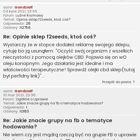
autor:
Gandzialf
04 kwie 2021, 23:59
Forum:
Luźne Rozmowy
Temat:
Opinie sklep f2seeds, ktoś coś?
Odpowiedzi:
26
Odsłony:
112756
Re: Opinie sklep f2seeds, ktoś coś?
Wystarczy że w stopce dodałeś reklamę swojego sklepu,
cytuję bo ją usunąłem: "Oczyść swój organizm z wszelkich
nieczystości z pomocą olejków CBD. Pojawia się on wO
oleju konopnym. Jego działania jest idealne i ma
właściwości terapeutyczne! Sprawdź olejki cbd sklep(tutaj
był perfidny link)"...
Przejdź do posta
autor:
Gandzialf
10 mar 2021, 23:36
Forum:
Ogólnie o Uprawie
Temat:
Jakie znacie grupy na fb o tematyce hodowania?
Odpowiedzi:
1
Odsłony:
11380
Re: Jakie znacie grupy na fb o tematyce
hodowania?
Nie wiem czy jest mądrą rzeczą być na grupie FB o uprawie