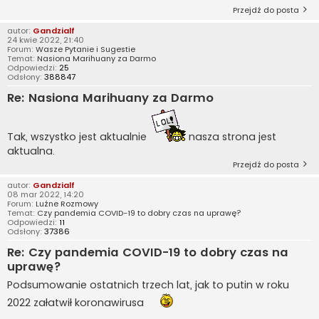
Przejdź do posta
autor:
Gandzialf
24 kwie 2022, 21:40
Forum:
Wasze Pytanie i Sugestie
Temat:
Nasiona Marihuany za Darmo
Odpowiedzi:
25
Odsłony:
388847
Re: Nasiona Marihuany za Darmo
Tak, wszystko jest aktualnie
nasza strona jest
aktualna.
Przejdź do posta
autor:
Gandzialf
08 mar 2022, 14:20
Forum:
Luźne Rozmowy
Temat:
Czy pandemia COVID-19 to dobry czas na uprawę?
Odpowiedzi:
11
Odsłony:
37386
Re: Czy pandemia COVID-19 to dobry czas na
uprawę?
Podsumowanie ostatnich trzech lat, jak to putin w roku
2022 załatwił koronawirusa