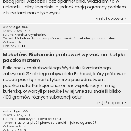
będą jarali wszędzie i bez opamiętania. Widziałem to w
Holandii – niby liberalnie, a jednak mają ogromny problem
z turystami narkotykowymi.
Przejdź do posta
autor:
Agela55
12 wrz 2025, 13:13
Forum:
Kronika Kryminalna
Temat:
Mokotów: Białorusin próbował wysłać narkotyki paczkomatem
Odpowiedzi:
0
Odsłony:
1013
Mokotów: Białorusin próbował wysłać narkotyki
paczkomatem
Policjanci z mokotowskiego Wydziału Kryminalnego
zatrzymali 21-letniego obywatela Białorusi, który próbował
nadać paczkę z narkotykami za pośrednictwem
paczkomatu. Funkcjonariusze, we współpracy z firmą
kurierską, otworzyli przesyłkę i w jej wnętrzu znaleźli blisko
400 gramów różnych substancji odur...
Przejdź do posta
autor:
Agela55
12 wrz 2025, 12:11
Forum:
Indoor czyli Uprawa w Domu
Temat:
Nasiona, płeć i pierwsze oznaki – jak to ogarnąć?
Odpowiedzi:
6
Odsłony:
1980