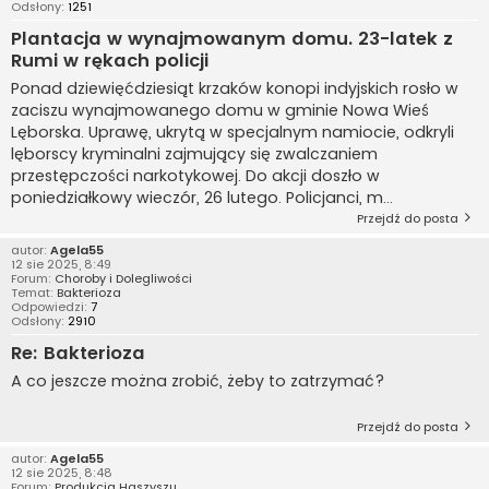
Odsłony:
1251
Plantacja w wynajmowanym domu. 23-latek z
Rumi w rękach policji
Ponad dziewięćdziesiąt krzaków konopi indyjskich rosło w
zaciszu wynajmowanego domu w gminie Nowa Wieś
Lęborska. Uprawę, ukrytą w specjalnym namiocie, odkryli
lęborscy kryminalni zajmujący się zwalczaniem
przestępczości narkotykowej. Do akcji doszło w
poniedziałkowy wieczór, 26 lutego. Policjanci, m...
Przejdź do posta
autor:
Agela55
12 sie 2025, 8:49
Forum:
Choroby i Dolegliwości
Temat:
Bakterioza
Odpowiedzi:
7
Odsłony:
2910
Re: Bakterioza
A co jeszcze można zrobić, żeby to zatrzymać?
Przejdź do posta
autor:
Agela55
12 sie 2025, 8:48
Forum:
Produkcja Haszyszu