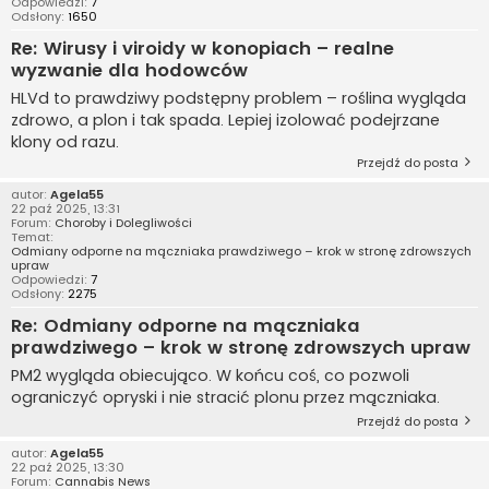
Odpowiedzi:
7
Odsłony:
1650
Re: Wirusy i viroidy w konopiach – realne
wyzwanie dla hodowców
HLVd to prawdziwy podstępny problem – roślina wygląda
zdrowo, a plon i tak spada. Lepiej izolować podejrzane
klony od razu.
Przejdź do posta
autor:
Agela55
22 paź 2025, 13:31
Forum:
Choroby i Dolegliwości
Temat:
Odmiany odporne na mączniaka prawdziwego – krok w stronę zdrowszych
upraw
Odpowiedzi:
7
Odsłony:
2275
Re: Odmiany odporne na mączniaka
prawdziwego – krok w stronę zdrowszych upraw
PM2 wygląda obiecująco. W końcu coś, co pozwoli
ograniczyć opryski i nie stracić plonu przez mączniaka.
Przejdź do posta
autor:
Agela55
22 paź 2025, 13:30
Forum:
Cannabis News