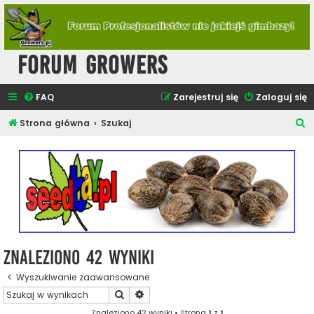
Forum Growers
FAQ
Zarejestruj się
Zaloguj się
S
Strona główna
Szukaj
z
u
k
a
j
Znaleziono 42 wyniki
Wyszukiwanie zaawansowane
Szukaj
Wyszukiwanie zaawansowane
Znaleziono 42 wyniki • Strona
1
z
1