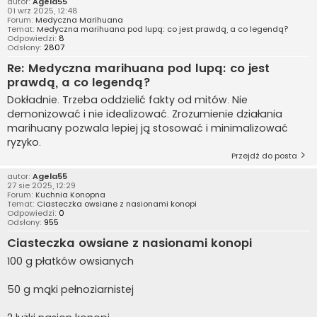
autor:
Agela55
01 wrz 2025, 12:48
Forum:
Medyczna Marihuana
Temat:
Medyczna marihuana pod lupą: co jest prawdą, a co legendą?
Odpowiedzi:
8
Odsłony:
2807
Re: Medyczna marihuana pod lupą: co jest
prawdą, a co legendą?
Dokładnie. Trzeba oddzielić fakty od mitów. Nie
demonizować i nie idealizować. Zrozumienie działania
marihuany pozwala lepiej ją stosować i minimalizować
ryzyko.
Przejdź do posta
autor:
Agela55
27 sie 2025, 12:29
Forum:
Kuchnia Konopna
Temat:
Ciasteczka owsiane z nasionami konopi
Odpowiedzi:
0
Odsłony:
955
Ciasteczka owsiane z nasionami konopi
100 g płatków owsianych
50 g mąki pełnoziarnistej