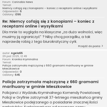
Forum:
Cannabis News
Temat:
Niemcy cofają się z konopiami – koniec z receptami online i wysyłkami
Odpowiedzi:
6
Odsłony:
1396
Re: Niemcy cofają się z konopiami – koniec z
receptami online i wysyłkami
Dla mnie to wygląda na klasyczne „za dużo wolności, więc
musimy ją ograniczyć” ? Niby chcą porządku, a tak
naprawdę robią z tego biurokratyczny cyrk.
Przejdź do posta
autor:
Agela55
29 paź 2025, 12:49
Forum:
Kronika Kryminalna
Temat:
Policja zatrzymała mężczyznę z 660 gramami marihuany w gminie
Mieszkowice
Odpowiedzi:
0
Odsłony:
645
Policja zatrzymała mężczyznę z 660 gramami
marihuany w gminie Mieszkowice
Policjanci z Wydziału Kryminalnego Komendy Powiatowej
Policji w Gryfinie zatrzymali 37-letniego mieszkańca gminy
Mieszkowice podejrzanego o posiadanie znacznej ilości