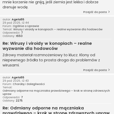
mnie korzenie nie gniją, jeśli ziemia jest lekka i dobrze
drenuje wodę.
Przejdź do posta
autor:
Agela55
29 paź 2025, 12:44
Forum:
Ogólnie o Uprawie
Temat:
Wirusy i viroidy w konopiach – realne wyzwanie dla hodowców
Odpowiedzi:
7
Odsłony:
1650
Re: Wirusy i viroidy w konopiach – realne
wyzwanie dla hodowców
Zdrowy materiał rozmnożeniowy to klucz. Klony od
niepewnego źródła to prosta droga do problemów z
wirusami.
Przejdź do posta
autor:
Agela55
29 paź 2025, 12:43
Forum:
Choroby i Dolegliwości
Temat:
Odmiany odporne na mączniaka prawdziwego – krok w stronę zdrowszych
upraw
Odpowiedzi:
7
Odsłony:
2275
Re: Odmiany odporne na mączniaka
prawdziwego – krok w stronę zdrowszych upraw