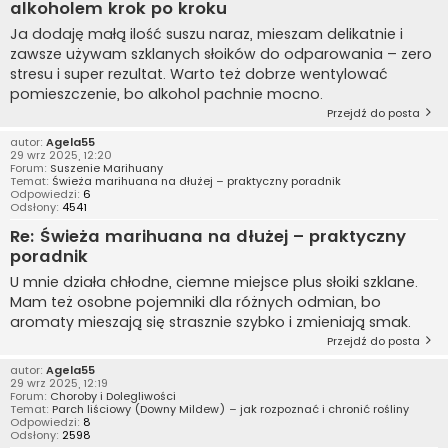
alkoholem krok po kroku
Ja dodaję małą ilość suszu naraz, mieszam delikatnie i
zawsze używam szklanych słoików do odparowania – zero
stresu i super rezultat. Warto też dobrze wentylować
pomieszczenie, bo alkohol pachnie mocno.
Przejdź do posta
autor:
Agela55
29 wrz 2025, 12:20
Forum:
Suszenie Marihuany
Temat:
Świeża marihuana na dłużej – praktyczny poradnik
Odpowiedzi:
6
Odsłony:
4541
Re: Świeża marihuana na dłużej – praktyczny
poradnik
U mnie działa chłodne, ciemne miejsce plus słoiki szklane.
Mam też osobne pojemniki dla różnych odmian, bo
aromaty mieszają się strasznie szybko i zmieniają smak.
Przejdź do posta
autor:
Agela55
29 wrz 2025, 12:19
Forum:
Choroby i Dolegliwości
Temat:
Parch liściowy (Downy Mildew) – jak rozpoznać i chronić rośliny
Odpowiedzi:
8
Odsłony:
2598