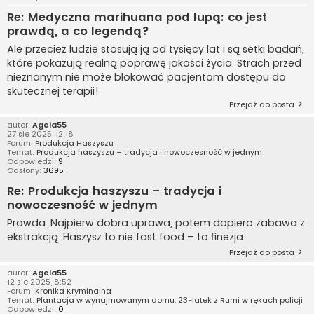
Re: Medyczna marihuana pod lupą: co jest
prawdą, a co legendą?
Ale przecież ludzie stosują ją od tysięcy lat i są setki badań,
które pokazują realną poprawę jakości życia. Strach przed
nieznanym nie może blokować pacjentom dostępu do
skutecznej terapii!
Przejdź do posta
autor:
Agela55
27 sie 2025, 12:18
Forum:
Produkcja Haszyszu
Temat:
Produkcja haszyszu – tradycja i nowoczesność w jednym
Odpowiedzi:
9
Odsłony:
3695
Re: Produkcja haszyszu – tradycja i
nowoczesność w jednym
Prawda. Najpierw dobra uprawa, potem dopiero zabawa z
ekstrakcją. Haszysz to nie fast food – to finezja..
Przejdź do posta
autor:
Agela55
12 sie 2025, 8:52
Forum:
Kronika Kryminalna
Temat:
Plantacja w wynajmowanym domu. 23-latek z Rumi w rękach policji
Odpowiedzi:
0