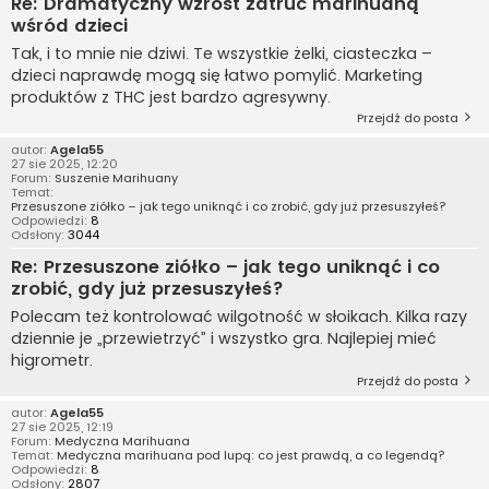
Re: Dramatyczny wzrost zatruć marihuaną
wśród dzieci
Tak, i to mnie nie dziwi. Te wszystkie żelki, ciasteczka –
dzieci naprawdę mogą się łatwo pomylić. Marketing
produktów z THC jest bardzo agresywny.
Przejdź do posta
autor:
Agela55
27 sie 2025, 12:20
Forum:
Suszenie Marihuany
Temat:
Przesuszone ziółko – jak tego uniknąć i co zrobić, gdy już przesuszyłeś?
Odpowiedzi:
8
Odsłony:
3044
Re: Przesuszone ziółko – jak tego uniknąć i co
zrobić, gdy już przesuszyłeś?
Polecam też kontrolować wilgotność w słoikach. Kilka razy
dziennie je „przewietrzyć” i wszystko gra. Najlepiej mieć
higrometr.
Przejdź do posta
autor:
Agela55
27 sie 2025, 12:19
Forum:
Medyczna Marihuana
Temat:
Medyczna marihuana pod lupą: co jest prawdą, a co legendą?
Odpowiedzi:
8
Odsłony:
2807