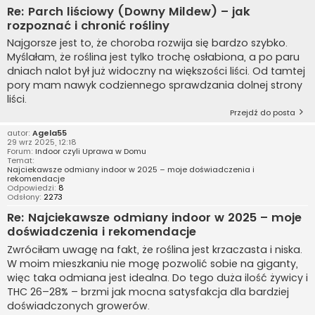
Re: Parch liściowy (Downy Mildew) – jak
rozpoznać i chronić rośliny
Najgorsze jest to, że choroba rozwija się bardzo szybko.
Myślałam, że roślina jest tylko trochę osłabiona, a po paru
dniach nalot był już widoczny na większości liści. Od tamtej
pory mam nawyk codziennego sprawdzania dolnej strony
liści.
Przejdź do posta
autor:
Agela55
29 wrz 2025, 12:18
Forum:
Indoor czyli Uprawa w Domu
Temat:
Najciekawsze odmiany indoor w 2025 – moje doświadczenia i
rekomendacje
Odpowiedzi:
8
Odsłony:
2273
Re: Najciekawsze odmiany indoor w 2025 – moje
doświadczenia i rekomendacje
Zwróciłam uwagę na fakt, że roślina jest krzaczasta i niska.
W moim mieszkaniu nie mogę pozwolić sobie na giganty,
więc taka odmiana jest idealna. Do tego duża ilość żywicy i
THC 26–28% – brzmi jak mocna satysfakcja dla bardziej
doświadczonych growerów.