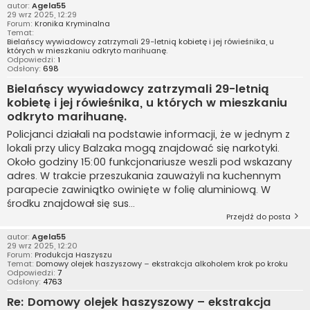
autor:
Agela55
29 wrz 2025, 12:29
Forum:
Kronika Kryminalna
Temat:
Bielańscy wywiadowcy zatrzymali 29-letnią kobietę i jej rówieśnika, u
których w mieszkaniu odkryto marihuanę.
Odpowiedzi:
1
Odsłony:
698
Bielańscy wywiadowcy zatrzymali 29-letnią
kobietę i jej rówieśnika, u których w mieszkaniu
odkryto marihuanę.
Policjanci działali na podstawie informacji, że w jednym z
lokali przy ulicy Balzaka mogą znajdować się narkotyki.
Około godziny 15:00 funkcjonariusze weszli pod wskazany
adres. W trakcie przeszukania zauważyli na kuchennym
parapecie zawiniątko owinięte w folię aluminiową. W
środku znajdował się sus...
Przejdź do posta
autor:
Agela55
29 wrz 2025, 12:20
Forum:
Produkcja Haszyszu
Temat:
Domowy olejek haszyszowy – ekstrakcja alkoholem krok po kroku
Odpowiedzi:
7
Odsłony:
4763
Re: Domowy olejek haszyszowy – ekstrakcja