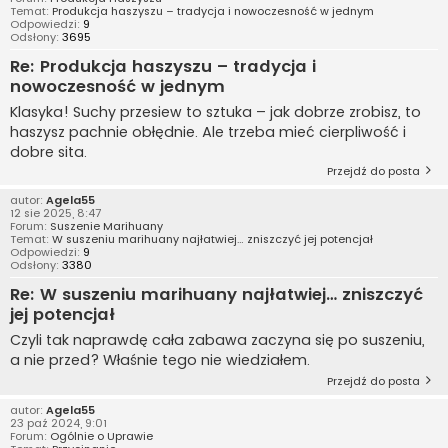
Temat:
Produkcja haszyszu – tradycja i nowoczesność w jednym
Odpowiedzi:
9
Odsłony:
3695
Re: Produkcja haszyszu – tradycja i
nowoczesność w jednym
Klasyka! Suchy przesiew to sztuka – jak dobrze zrobisz, to
haszysz pachnie obłędnie. Ale trzeba mieć cierpliwość i
dobre sita.
Przejdź do posta
autor:
Agela55
12 sie 2025, 8:47
Forum:
Suszenie Marihuany
Temat:
W suszeniu marihuany najłatwiej… zniszczyć jej potencjał
Odpowiedzi:
9
Odsłony:
3380
Re: W suszeniu marihuany najłatwiej… zniszczyć
jej potencjał
Czyli tak naprawdę cała zabawa zaczyna się po suszeniu,
a nie przed? Właśnie tego nie wiedziałem.
Przejdź do posta
autor:
Agela55
23 paź 2024, 9:01
Forum:
Ogólnie o Uprawie