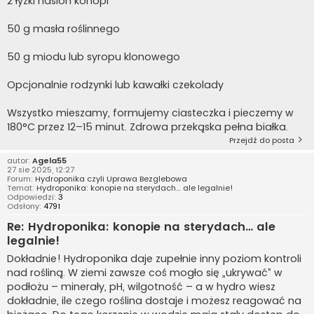
2 łyżki nasion konopi
50 g masła roślinnego
50 g miodu lub syropu klonowego
Opcjonalnie rodzynki lub kawałki czekolady
Wszystko mieszamy, formujemy ciasteczka i pieczemy w
180°C przez 12–15 minut. Zdrowa przekąska pełna białka.
Przejdź do posta
autor:
Agela55
27 sie 2025, 12:27
Forum:
Hydroponika czyli Uprawa Bezglebowa
Temat:
Hydroponika: konopie na sterydach… ale legalnie!
Odpowiedzi:
3
Odsłony:
4791
Re: Hydroponika: konopie na sterydach… ale
legalnie!
Dokładnie! Hydroponika daje zupełnie inny poziom kontroli
nad rośliną. W ziemi zawsze coś mogło się „ukrywać” w
podłożu – minerały, pH, wilgotność – a w hydro wiesz
dokładnie, ile czego roślina dostaje i możesz reagować na