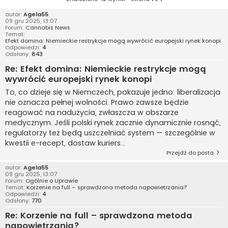
autor:
Agela55
09 gru 2025, 13:07
Forum:
Cannabis News
Temat:
Efekt domina: Niemieckie restrykcje mogą wywrócić europejski rynek konopi
Odpowiedzi:
4
Odsłony:
843
Re: Efekt domina: Niemieckie restrykcje mogą
wywrócić europejski rynek konopi
To, co dzieje się w Niemczech, pokazuje jedno: liberalizacja
nie oznacza pełnej wolności. Prawo zawsze będzie
reagować na nadużycia, zwłaszcza w obszarze
medycznym. Jeśli polski rynek zacznie dynamicznie rosnąć,
regulatorzy też będą uszczelniać system — szczególnie w
kwestii e-recept, dostaw kuriers...
Przejdź do posta
autor:
Agela55
09 gru 2025, 13:07
Forum:
Ogólnie o Uprawie
Temat:
Korzenie na full – sprawdzona metoda napowietrzania?
Odpowiedzi:
4
Odsłony:
770
Re: Korzenie na full – sprawdzona metoda
napowietrzania?