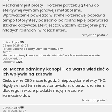
Mechanizm jest prosty – korzenie potrzebują tlenu do
efektywnej wymiany jonowej i metabolizmu.
Wprowadzenie powietrza w strefie korzeniowej poprawia
tempo fotosyntezy pośrednio, bo roślina lepiej przetwarza
składniki odżywcze. Efekt jest zauważalny szczególnie przy
młodych roślinach i w fazach inten...
Przejdź do posta
autor:
Agela55
09 gru 2025, 13:05
Forum:
Recenzje i Testy Odmian Marihuany
Temat:
Mocne odmiany konopi – co warto wiedzieć o ich wpływie na zdrowie
Odpowiedzi:
4
Odsłony:
2328
Re: Mocne odmiany konopi – co warto wiedzieć o
ich wpływie na zdrowie
Ciekawe, że CBD może łagodzić niepożądane efekty THC.
Nigdy się nad tym nie zastanawiałam, a teraz rozumiem,
dlaczego niektóre produkty mają mieszankę
kannabinoidów.
Przejdź do posta
autor:
Agela55
25 lis 2025, 13:27