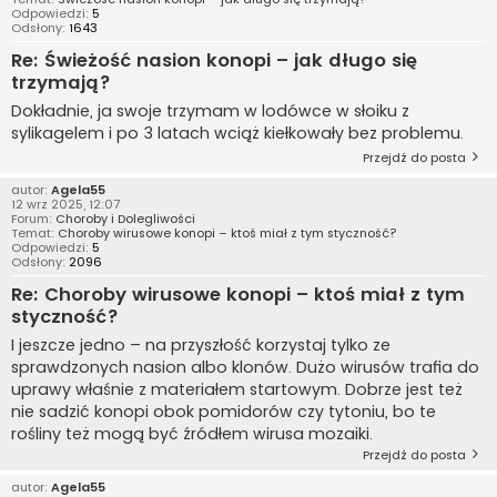
Odpowiedzi:
5
Odsłony:
1643
Re: Świeżość nasion konopi – jak długo się
trzymają?
Dokładnie, ja swoje trzymam w lodówce w słoiku z
sylikagelem i po 3 latach wciąż kiełkowały bez problemu.
Przejdź do posta
autor:
Agela55
12 wrz 2025, 12:07
Forum:
Choroby i Dolegliwości
Temat:
Choroby wirusowe konopi – ktoś miał z tym styczność?
Odpowiedzi:
5
Odsłony:
2096
Re: Choroby wirusowe konopi – ktoś miał z tym
styczność?
I jeszcze jedno – na przyszłość korzystaj tylko ze
sprawdzonych nasion albo klonów. Dużo wirusów trafia do
uprawy właśnie z materiałem startowym. Dobrze jest też
nie sadzić konopi obok pomidorów czy tytoniu, bo te
rośliny też mogą być źródłem wirusa mozaiki.
Przejdź do posta
autor:
Agela55