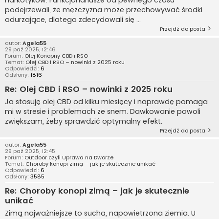
narkotyków. Funkcjonariusze od pewnego czasu
podejrzewali, że mężczyzna może przechowywać środki
odurzające, dlatego zdecydowali się ...
Przejdź do posta
autor:
Agela55
29 paź 2025, 12:46
Forum:
Olej Konopny CBD i RSO
Temat:
Olej CBD i RSO – nowinki z 2025 roku
Odpowiedzi:
6
Odsłony:
1816
Re: Olej CBD i RSO – nowinki z 2025 roku
Ja stosuję olej CBD od kilku miesięcy i naprawdę pomaga
mi w stresie i problemach ze snem. Dawkowanie powoli
zwiększam, żeby sprawdzić optymalny efekt.
Przejdź do posta
autor:
Agela55
29 paź 2025, 12:45
Forum:
Outdoor czyli Uprawa na Dworze
Temat:
Choroby konopi zimą – jak je skutecznie unikać
Odpowiedzi:
6
Odsłony:
3585
Re: Choroby konopi zimą – jak je skutecznie
unikać
Zimą najważniejsze to sucha, napowietrzona ziemia. U