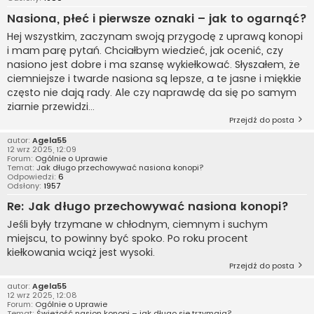
Nasiona, płeć i pierwsze oznaki – jak to ogarnąć?
Hej wszystkim, zaczynam swoją przygodę z uprawą konopi
i mam parę pytań. Chciałbym wiedzieć, jak ocenić, czy
nasiono jest dobre i ma szansę wykiełkować. Słyszałem, że
ciemniejsze i twarde nasiona są lepsze, a te jasne i miękkie
często nie dają rady. Ale czy naprawdę da się po samym
ziarnie przewidzi...
Przejdź do posta
autor:
Agela55
12 wrz 2025, 12:09
Forum:
Ogólnie o Uprawie
Temat:
Jak długo przechowywać nasiona konopi?
Odpowiedzi:
6
Odsłony:
1957
Re: Jak długo przechowywać nasiona konopi?
Jeśli były trzymane w chłodnym, ciemnym i suchym
miejscu, to powinny być spoko. Po roku procent
kiełkowania wciąż jest wysoki.
Przejdź do posta
autor:
Agela55
12 wrz 2025, 12:08
Forum:
Ogólnie o Uprawie
Temat:
Świeżość nasion konopi – jak długo się trzymają?