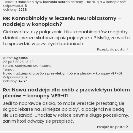
Temat:
Kannabinoidy w leczeniu neuroblastomy – nadzieja w konopiach?
Odpowiedzi:
6
Odsłony:
2258
Re: Kannabinoidy w leczeniu neuroblastomy –
nadzieja w konopiach?
Ciekawe też, czy połączenie kilku kannabinoidów mogłoby
działać jeszcze skuteczniej niż pojedynczo ? Myślę, że warto
to sprawdzić w przyszłych badaniach.
Przejdź do posta
autor:
Agela55
22 paź 2025, 13:29
Forum:
Medyczna Marihuana
Temat:
Nowa nadzieja dla osób z przewlekłym bólem pleców – konopny VER-01
Odpowiedzi:
8
Odsłony:
4267
Re: Nowa nadzieja dla osób z przewlekłym bólem
pleców – konopny VER-01
Jeśli to naprawdę działa, to może wreszcie przestaną się
ścigać lekarze na „silniejsze opioidy”, a pacjenci nie będą
się uzależniać. Chociaż w Polsce pewnie długo poczekamy,
zanim ktoś odważy się przepisać.
Przejdź do posta