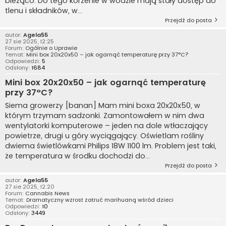
bieżąco. Do tego korzenie w wodzie mają stały dostęp do
tlenu i składników, w...
Przejdź do posta
autor:
Agela55
27 sie 2025, 12:25
Forum:
Ogólnie o Uprawie
Temat:
Mini box 20x20x50 – jak ogarnąć temperaturę przy 37°C?
Odpowiedzi:
5
Odsłony:
1684
Mini box 20x20x50 – jak ogarnąć temperaturę
przy 37°C?
Siema growerzy [banan] Mam mini boxa 20x20x50, w
którym trzymam sadzonki. Zamontowałem w nim dwa
wentylatorki komputerowe – jeden na dole wtłaczający
powietrze, drugi u góry wyciągający. Oświetlam rośliny
dwiema świetlówkami Philips 18W 1100 lm. Problem jest taki,
że temperatura w środku dochodzi do...
Przejdź do posta
autor:
Agela55
27 sie 2025, 12:20
Forum:
Cannabis News
Temat:
Dramatyczny wzrost zatruć marihuaną wśród dzieci
Odpowiedzi:
10
Odsłony:
3449