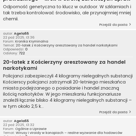
Odporność genetyczna to klucz w outdoor. W szklarniach i
tak trzeba kontrolować środowisko, ale przynajmniej mniej
chemii.
Przejdź do posta
autor:
Agela55
22 paź 2025, 13:36
Forum:
Kronika Kryminalna
Temat:
20-latek z Kościerzyny aresztowany za handel narkotykami
Odpowiedzi:
0
Odsłony:
722
20-latek z Kościerzyny aresztowany za handel
narkotykami
Policjanci zabezpieczyli 4 kilogramy nielegalnych substancji
Kościerscy policjanci zatrzymali 20-letniego mieszkańca
miasta podejrzanego o posiadanie i handel znaczną
ilością narkotyków. W jego mieszkaniu funkcjonariusze
znaleźli łącznie blisko 4 kilogramy nielegalnych substancji –
w tym około 2,5 k...
Przejdź do posta
autor:
Agela55
22 paź 2025, 13:32
Forum:
Ogólnie o Uprawie
Temat:
Wirusy i viroidy w konopiach – realne wyzwanie dla hodowców