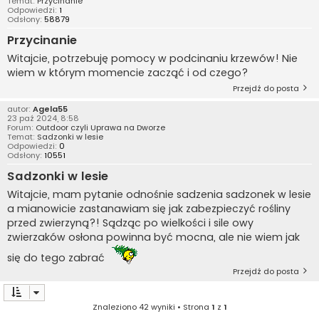
Temat:
Przycinanie
Odpowiedzi:
1
Odsłony:
58879
Przycinanie
Witajcie, potrzebuję pomocy w podcinaniu krzewów! Nie
wiem w którym momencie zacząć i od czego?
Przejdź do posta
autor:
Agela55
23 paź 2024, 8:58
Forum:
Outdoor czyli Uprawa na Dworze
Temat:
Sadzonki w lesie
Odpowiedzi:
0
Odsłony:
10551
Sadzonki w lesie
Witajcie, mam pytanie odnośnie sadzenia sadzonek w lesie
a mianowicie zastanawiam się jak zabezpieczyć rośliny
przed zwierzyną?! Sądząc po wielkości i sile owy
zwierzaków osłona powinna być mocna, ale nie wiem jak
się do tego zabrać
Przejdź do posta
Znaleziono 42 wyniki • Strona
1
z
1