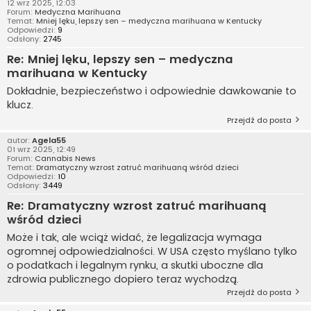
12 wrz 2025, 12:03
Forum:
Medyczna Marihuana
Temat:
Mniej lęku, lepszy sen – medyczna marihuana w Kentucky
Odpowiedzi:
9
Odsłony:
2745
Re: Mniej lęku, lepszy sen – medyczna
marihuana w Kentucky
Dokładnie, bezpieczeństwo i odpowiednie dawkowanie to
klucz.
Przejdź do posta
autor:
Agela55
01 wrz 2025, 12:49
Forum:
Cannabis News
Temat:
Dramatyczny wzrost zatruć marihuaną wśród dzieci
Odpowiedzi:
10
Odsłony:
3449
Re: Dramatyczny wzrost zatruć marihuaną
wśród dzieci
Może i tak, ale wciąż widać, że legalizacja wymaga
ogromnej odpowiedzialności. W USA często myślano tylko
o podatkach i legalnym rynku, a skutki uboczne dla
zdrowia publicznego dopiero teraz wychodzą.
Przejdź do posta