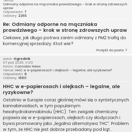
Temat:
Odmiany odporne na mączniaka prawdziwego – krok w stronę zdrowszych
upraw
Odpowiedzi:
7
Odsłony:
2265
Re: Odmiany odporne na mączniaka
prawdziwego – krok w stronę zdrowszych upraw
Ciekawe, jak długo potrwa zanim odmiany z PM2 trafią do
komercyjnej sprzedaży. Ktoś wie?
Przejdź do posta
autor:
Ogrodnik
07 paź 2025, 11:00
Forum:
Cannabis News
Temat:
HHC w e-papierosach i olejkach – legalne, ale ryzykowne?
Odpowiedzi:
6
Odsłony:
1660
HHC w e-papierosach i olejkach – legalne, ale
ryzykowne?
Ostatnio w Europie coraz głośniej mówi się o syntetycznych
kannabinoidach, w tym popularnym
hexahydrokannabinolu (HHC). Ten związek chemiczny
pojawia się w e-papierosach, olejkach czy słodyczach i
bywa promowany jako „legalna alternatywa THC”. Problem
w tym, że HHC nie jest dobrze przebadany pod kąt...