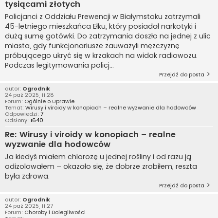
tysiącami złotych
Policjanci z Oddziału Prewencji w Białymstoku zatrzymali
45-letniego mieszkańca Ełku, który posiadał narkotyki i
dużą sumę gotówki. Do zatrzymania doszło na jednej z ulic
miasta, gdy funkcjonariusze zauważyli mężczyznę
próbującego ukryć się w krzakach na widok radiowozu.
Podczas legitymowania policj...
Przejdź do posta
autor:
Ogrodnik
24 paź 2025, 11:28
Forum:
Ogólnie o Uprawie
Temat:
Wirusy i viroidy w konopiach – realne wyzwanie dla hodowców
Odpowiedzi:
7
Odsłony:
1640
Re: Wirusy i viroidy w konopiach – realne
wyzwanie dla hodowców
Ja kiedyś miałem chlorozę u jednej rośliny i od razu ją
odizolowałem – okazało się, że dobrze zrobiłem, reszta
była zdrowa.
Przejdź do posta
autor:
Ogrodnik
24 paź 2025, 11:27
Forum:
Choroby i Dolegliwości