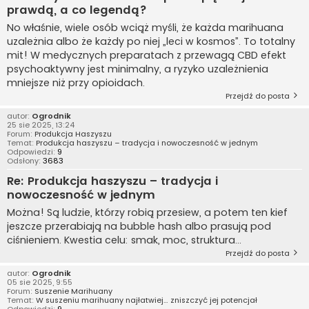
prawdą, a co legendą?
No właśnie, wiele osób wciąż myśli, że każda marihuana
uzależnia albo że każdy po niej „leci w kosmos”. To totalny
mit! W medycznych preparatach z przewagą CBD efekt
psychoaktywny jest minimalny, a ryzyko uzależnienia
mniejsze niż przy opioidach.
Przejdź do posta
autor:
Ogrodnik
25 sie 2025, 13:24
Forum:
Produkcja Haszyszu
Temat:
Produkcja haszyszu – tradycja i nowoczesność w jednym
Odpowiedzi:
9
Odsłony:
3683
Re: Produkcja haszyszu – tradycja i
nowoczesność w jednym
Można! Są ludzie, którzy robią przesiew, a potem ten kief
jeszcze przerabiają na bubble hash albo prasują pod
ciśnieniem. Kwestia celu: smak, moc, struktura...
Przejdź do posta
autor:
Ogrodnik
05 sie 2025, 9:55
Forum:
Suszenie Marihuany
Temat:
W suszeniu marihuany najłatwiej… zniszczyć jej potencjał