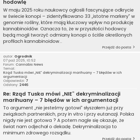
hodowlę
W maju 2025 roku naukowcy ogłosili fascynujące odkrycie
w świecie konopi – zidentyfikowano 33 „istotne markery” w
genomie rośliny, które mają kluczowy wpływ na produkcję
kannabinoidów. Oznacza to, że w przyszłości hodowcy
będą mogli tworzyć odmiany konopi o ściśle określonych
profilach kannabinoidow...
Przejdź do posta
autor:
Ogrodnik
07 paź 2025, 10:52
Forum:
Cannabis News
Temat:
Rząd Tuska mówi „NIE” dekryminalizacji marihuany – 7 błędów w ich
argumentacji
Odpowiedzi:
7
Odsłony:
2446
Re: Rząd Tuska mówi „NIE” dekryminalizacji
marihuany – 7 błędów w ich argumentacji
To argument „nie jesteśmy gotowi” słyszałem już przy
związkach partnerskich, przy in vitro i przy eutanazji. Polska
nigdy nie jest gotowa ? A potem nagle się okazuje, że
świat nam odjechał o dekadę. Dekryminalizacja to
minimum zdrowego rozsądku.
Przejdź do posta