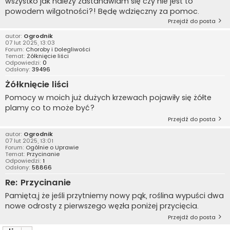
wszystko jak należy zastanawiam się czy nie jest to
powodem wilgotności?! Będę wdzięczny za pomoc.
Przejdź do posta
autor:
Ogrodnik
07 lut 2025, 13:03
Forum:
Choroby i Dolegliwości
Temat:
Żółknięcie liści
Odpowiedzi:
0
Odsłony:
39496
Żółknięcie liści
Pomocy w moich już dużych krzewach pojawiły się żółte
plamy co to może być?
Przejdź do posta
autor:
Ogrodnik
07 lut 2025, 13:01
Forum:
Ogólnie o Uprawie
Temat:
Przycinanie
Odpowiedzi:
1
Odsłony:
58866
Re: Przycinanie
Pamięta,j że jeśli przytniemy nowy pąk, roślina wypuści dwa
nowe odrosty z pierwszego węzła poniżej przycięcia.
Przejdź do posta