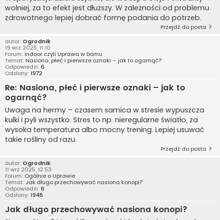
wolniej, za to efekt jest dłuższy. W zależności od problemu
zdrowotnego lepiej dobrać formę podania do potrzeb.
Przejdź do posta
autor:
Ogrodnik
19 wrz 2025, 11:10
Forum:
Indoor czyli Uprawa w Domu
Temat:
Nasiona, płeć i pierwsze oznaki – jak to ogarnąć?
Odpowiedzi:
6
Odsłony:
1972
Re: Nasiona, płeć i pierwsze oznaki – jak to
ogarnąć?
Uwaga na hermy – czasem samica w stresie wypuszcza
kulki i pyli wszystko. Stres to np. nieregularne światło, za
wysoka temperatura albo mocny trening. Lepiej usuwać
takie rośliny od razu.
Przejdź do posta
autor:
Ogrodnik
11 wrz 2025, 12:53
Forum:
Ogólnie o Uprawie
Temat:
Jak długo przechowywać nasiona konopi?
Odpowiedzi:
6
Odsłony:
1948
Jak długo przechowywać nasiona konopi?