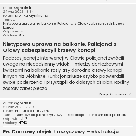
autor:
Ogrodnik
24 wrz 2025, 13:34
Forum:
Kronika Kryminalna
Temat:
Nietypowa uprawa na balkonie. Policjanci z Oławy zabezpieczyli krzewy
konopi
Odpowiedzi:
1
Odsłony:
817
Nietypowa uprawa na balkonie. Policjanci z
Oławy zabezpieczyli krzewy konopi
Podczas jednej z interwencji w Oławie policjanci zwrócili
uwagę na niecodzienny widok – między doniczkowymi
kwiatami na balkonie rosły trzy dorodne krzewy konopi
innych niż włókniste. Funkcjonariusze szybko potwierdzili
swoje podejrzenia i przystąpili do dalszych działań. Rośliny
zostały zabezpieczo...
Przejdź do posta
autor:
Ogrodnik
24 wrz 2025, 13:30
Forum:
Produkcja Haszyszu
Temat:
Domowy olejek haszyszowy – ekstrakcja alkoholem krok po kroku
Odpowiedzi:
7
Odsłony:
4743
Re: Domowy olejek haszyszowy – ekstrakcja