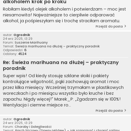
alkoholem krok po kroku
Robiłam kiedyś olejek alkoholem i potwierdzam – moc jest
niesamowita! Najważniejsze to cierpliwie odparować
alkohol, ja pośpieszyłam się i trochę straciłam aromatu.
Przejdź do posta
autor:
Ogrodnik
24 wrz 2025, 13:29
Forum:
Suszenie Marihuany
Temat:
Świeża marihuana na dłużej – praktyczny poradnik
Odpowiedzi:
6
Odsłony:
4524
Re: Świeża marihuana na dłużej – praktyczny
poradnik
Super wpis! Od kiedy stosuję szklane słoiki i pakiety
kontrolujące wilgotność, pąki zachowują aromat i moc
przez kilka miesięcy. Wcześniej trzymałam w plastikowych
woreczkach i po miesiącu wszystko było kruche i bez
zapachu. Nigdy więcej!” Marek_P: „Zgadzam się w 100%!
Wentylacja i ciemne miejsce ro...
Przejdź do posta
autor:
Ogrodnik
24 wrz 2025, 13:29
Forum:
Choroby i Dolegliwości
Temat:
Parch liściowy (Downy Mildew) – jak rozpoznać i chronić rośliny