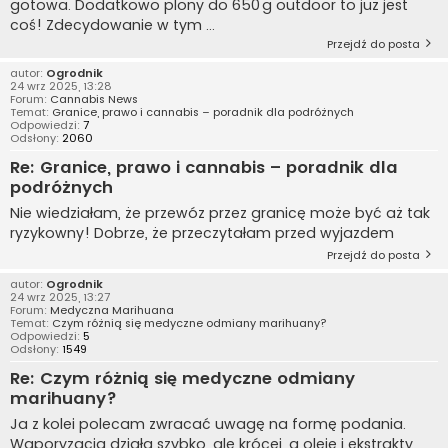
gotowa. Dodatkowo plony do 650 g outdoor to już jest
coś! Zdecydowanie w tym ...
Przejdź do posta
autor:
Ogrodnik
24 wrz 2025, 13:28
Forum:
Cannabis News
Temat:
Granice, prawo i cannabis – poradnik dla podróżnych
Odpowiedzi:
7
Odsłony:
2060
Re: Granice, prawo i cannabis – poradnik dla
podróżnych
Nie wiedziałam, że przewóz przez granicę może być aż tak
ryzykowny! Dobrze, że przeczytałam przed wyjazdem
Przejdź do posta
autor:
Ogrodnik
24 wrz 2025, 13:27
Forum:
Medyczna Marihuana
Temat:
Czym różnią się medyczne odmiany marihuany?
Odpowiedzi:
5
Odsłony:
1549
Re: Czym różnią się medyczne odmiany
marihuany?
Ja z kolei polecam zwracać uwagę na formę podania.
Waporyzacja działa szybko, ale krócej, a oleje i ekstrakty