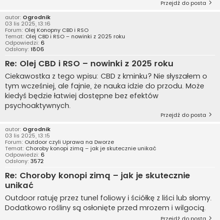
Przejdź do posta
autor:
Ogrodnik
03 lis 2025, 13:16
Forum:
Olej Konopny CBD i RSO
Temat:
Olej CBD i RSO – nowinki z 2025 roku
Odpowiedzi:
6
Odsłony:
1806
Re: Olej CBD i RSO – nowinki z 2025 roku
Ciekawostka z tego wpisu: CBD z kminku? Nie słyszałem o
tym wcześniej, ale fajnie, że nauka idzie do przodu. Może
kiedyś będzie łatwiej dostępne bez efektów
psychoaktywnych.
Przejdź do posta
autor:
Ogrodnik
03 lis 2025, 13:15
Forum:
Outdoor czyli Uprawa na Dworze
Temat:
Choroby konopi zimą – jak je skutecznie unikać
Odpowiedzi:
6
Odsłony:
3572
Re: Choroby konopi zimą – jak je skutecznie
unikać
Outdoor ratuję przez tunel foliowy i ściółkę z liści lub słomy.
Dodatkowo rośliny są osłonięte przed mrozem i wilgocią.
Przejdź do posta