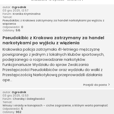
autor:
Ogrodnik
03 gru 2025, 12:57
Forum:
Kronika Kryminalna
Temat:
Pseudokibic z Krakowa zatrzymany za handel narkotykami po wyjściu z
więzienia
Odpowiedzi:
0
Odsłony:
515
Pseudokibic z Krakowa zatrzymany za handel
narkotykami po wyjściu z więzienia
Krakowska policja zatrzymała 41-letniego mężczyznę
powiązanego z jednym z lokalnych klubów sportowych,
podejrzanego o rozprowadzanie narkotyków.
Funkcjonariusze Wydziału do spraw Zwalczania
Przestępczości Pseudokibiców oraz wydziału do walki z
Przestępczością Narkotykową przeprowadzili działania
ope...
Przejdź do posta
autor:
Ogrodnik
03 gru 2025, 12:53
Forum:
Choroby i Dolegliwości
Temat:
Wirusy i viroidy w konopiach – ciche zagrożenie, o którym warto pamiętać
Odpowiedzi:
5
Odsłony:
962