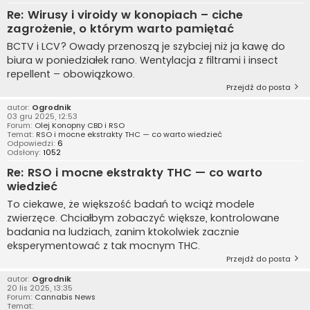
Re: Wirusy i viroidy w konopiach – ciche
zagrożenie, o którym warto pamiętać
BCTV i LCV? Owady przenoszą je szybciej niż ja kawę do
biura w poniedziałek rano. Wentylacja z filtrami i insect
repellent – obowiązkowo.
Przejdź do posta
autor:
Ogrodnik
03 gru 2025, 12:53
Forum:
Olej Konopny CBD i RSO
Temat:
RSO i mocne ekstrakty THC — co warto wiedzieć
Odpowiedzi:
6
Odsłony:
1052
Re: RSO i mocne ekstrakty THC — co warto
wiedzieć
To ciekawe, że większość badań to wciąż modele
zwierzęce. Chciałbym zobaczyć większe, kontrolowane
badania na ludziach, zanim ktokolwiek zacznie
eksperymentować z tak mocnym THC.
Przejdź do posta
autor:
Ogrodnik
20 lis 2025, 13:35
Forum:
Cannabis News
Temat: