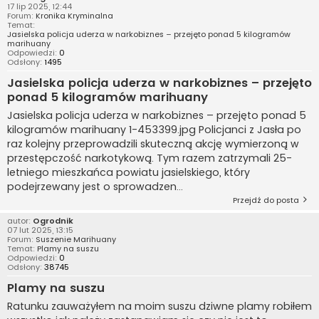
17 lip 2025, 12:44
Forum:
Kronika Kryminalna
Temat:
Jasielska policja uderza w narkobiznes – przejęto ponad 5 kilogramów
marihuany
Odpowiedzi:
0
Odsłony:
1495
Jasielska policja uderza w narkobiznes – przejęto
ponad 5 kilogramów marihuany
Jasielska policja uderza w narkobiznes – przejęto ponad 5
kilogramów marihuany 1-453399.jpg Policjanci z Jasła po
raz kolejny przeprowadzili skuteczną akcję wymierzoną w
przestępczość narkotykową. Tym razem zatrzymali 25-
letniego mieszkańca powiatu jasielskiego, który
podejrzewany jest o sprowadzen...
Przejdź do posta
autor:
Ogrodnik
07 lut 2025, 13:15
Forum:
Suszenie Marihuany
Temat:
Plamy na suszu
Odpowiedzi:
0
Odsłony:
38745
Plamy na suszu
Ratunku zauważyłem na moim suszu dziwne plamy robiłem