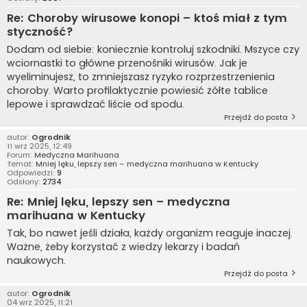
Re: Choroby wirusowe konopi – ktoś miał z tym
styczność?
Dodam od siebie: koniecznie kontroluj szkodniki. Mszyce czy
wciornastki to główne przenośniki wirusów. Jak je
wyeliminujesz, to zmniejszasz ryzyko rozprzestrzenienia
choroby. Warto profilaktycznie powiesić żółte tablice
lepowe i sprawdzać liście od spodu.
Przejdź do posta
autor:
Ogrodnik
11 wrz 2025, 12:49
Forum:
Medyczna Marihuana
Temat:
Mniej lęku, lepszy sen – medyczna marihuana w Kentucky
Odpowiedzi:
9
Odsłony:
2734
Re: Mniej lęku, lepszy sen – medyczna
marihuana w Kentucky
Tak, bo nawet jeśli działa, każdy organizm reaguje inaczej.
Ważne, żeby korzystać z wiedzy lekarzy i badań
naukowych.
Przejdź do posta
autor:
Ogrodnik
04 wrz 2025, 11:21