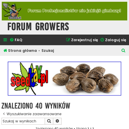
Forum Growers
FAQ
Zarejestruj się
Zaloguj się
S
Strona główna
Szukaj
z
u
k
a
j
Znaleziono 40 wyników
Wyszukiwanie zaawansowane
Szukaj
Wyszukiwanie zaawansowane
Znaleziono 40 wyników • Strona
1
z
1