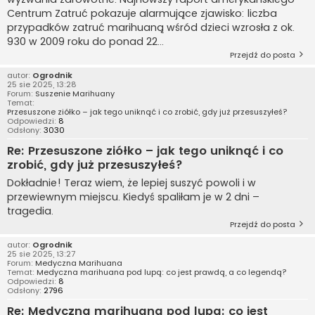
Centrum Zatruć pokazuje alarmujące zjawisko: liczba
przypadków zatruć marihuaną wśród dzieci wzrosła z ok.
930 w 2009 roku do ponad 22...
Przejdź do posta
autor:
Ogrodnik
25 sie 2025, 13:28
Forum:
Suszenie Marihuany
Temat:
Przesuszone ziółko – jak tego uniknąć i co zrobić, gdy już przesuszyłeś?
Odpowiedzi:
8
Odsłony:
3030
Re: Przesuszone ziółko – jak tego uniknąć i co
zrobić, gdy już przesuszyłeś?
Dokładnie! Teraz wiem, że lepiej suszyć powoli i w
przewiewnym miejscu. Kiedyś spaliłam je w 2 dni –
tragedia.
Przejdź do posta
autor:
Ogrodnik
25 sie 2025, 13:27
Forum:
Medyczna Marihuana
Temat:
Medyczna marihuana pod lupą: co jest prawdą, a co legendą?
Odpowiedzi:
8
Odsłony:
2796
Re: Medyczna marihuana pod lupą: co jest