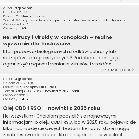
autor:
Ogrodnik
03 lis 2025, 13:15
Forum:
Ogólnie o Uprawie
Temat:
Wirusy i viroidy w konopiach – realne wyzwanie dla hodowców
Odpowiedzi:
7
Odsłony:
1640
Re: Wirusy i viroidy w konopiach – realne
wyzwanie dla hodowców
Ktoś próbował biologicznych środków ochrony lub
szczepów antagonistycznych? Podobno pomagają
ograniczyć rozprzestrzenianie wirusów i viroidów.
Przejdź do posta
autor:
Ogrodnik
24 paź 2025, 11:40
Forum:
Olej Konopny CBD i RSO
Temat:
Olej CBD i RSO – nowinki z 2025 roku
Odpowiedzi:
6
Odsłony:
1806
Olej CBD i RSO – nowinki z 2025 roku
Hej wszystkim! Chciałam podzielić się najnowszymi
informacjami o oleju CBD i RSO, bo w 2025 roku pojawiło się
kilka naprawdę ciekawych badań i trendów, które mogą
zainteresować każdego, kto stosuje konopie w celach