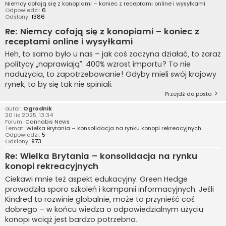
Niemcy cofają się z konopiami – koniec z receptami online i wysyłkami
Odpowiedzi:
6
Odsłony:
1386
Re: Niemcy cofają się z konopiami – koniec z
receptami online i wysyłkami
Heh, to samo było u nas – jak coś zaczyna działać, to zaraz
politycy „naprawiają”. 400% wzrost importu? To nie
nadużycia, to zapotrzebowanie! Gdyby mieli swój krajowy
rynek, to by się tak nie spiniali.
Przejdź do posta
autor:
Ogrodnik
20 lis 2025, 13:34
Forum:
Cannabis News
Temat:
Wielka Brytania – konsolidacja na rynku konopi rekreacyjnych
Odpowiedzi:
5
Odsłony:
973
Re: Wielka Brytania – konsolidacja na rynku
konopi rekreacyjnych
Ciekawi mnie też aspekt edukacyjny. Green Hedge
prowadziła sporo szkoleń i kampanii informacyjnych. Jeśli
Kindred to rozwinie globalnie, może to przynieść coś
dobrego – w końcu wiedza o odpowiedzialnym użyciu
konopi wciąż jest bardzo potrzebna.