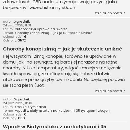
zdrowotnych. CBD nadal utrzymuje swoją pozycję jako
bezpieczny i wszechstronny składn...
Przejdź do posta
autor:
Ogrodnik
24 paź 2025, 11:31
Forum:
Outdoor czyli Uprawa na Dworze
Temat:
Choroby konopi zimą – jak je skutecznie unikać
Odpowiedzi:
6
Odsłony:
3572
Choroby konopi zimą – jak je skutecznie unikać
Hej wszystkim! Zimą konopie, zarówno te uprawiane w
domu, jak i na zewnątrz, są bardziej narażone na różne
choroby. Niższe temperatury, wilgoć i mniejsze natężenie
światła sprawiają, że rośliny stają się słabsze i łatwiej
atakowane przez grzyby czy szkodniki. Najczęściej pojawia
się szara pleśń (Bot...
Przejdź do posta
autor:
Ogrodnik
24 paź 2025, 11:30
Forum:
Kronika Kryminalna
Temat:
Wpadł w Białymstoku z narkotykami i 35 tysiącami złotych
Odpowiedzi:
0
Odsłony:
680
Wpadł w Białymstoku z narkotykami i 35