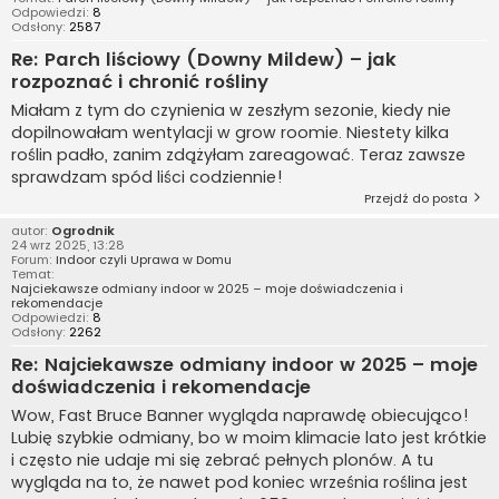
Odpowiedzi:
8
Odsłony:
2587
Re: Parch liściowy (Downy Mildew) – jak
rozpoznać i chronić rośliny
Miałam z tym do czynienia w zeszłym sezonie, kiedy nie
dopilnowałam wentylacji w grow roomie. Niestety kilka
roślin padło, zanim zdążyłam zareagować. Teraz zawsze
sprawdzam spód liści codziennie!
Przejdź do posta
autor:
Ogrodnik
24 wrz 2025, 13:28
Forum:
Indoor czyli Uprawa w Domu
Temat:
Najciekawsze odmiany indoor w 2025 – moje doświadczenia i
rekomendacje
Odpowiedzi:
8
Odsłony:
2262
Re: Najciekawsze odmiany indoor w 2025 – moje
doświadczenia i rekomendacje
Wow, Fast Bruce Banner wygląda naprawdę obiecująco!
Lubię szybkie odmiany, bo w moim klimacie lato jest krótkie
i często nie udaje mi się zebrać pełnych plonów. A tu
wygląda na to, że nawet pod koniec września roślina jest