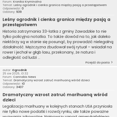
Forum:
Kronika Kryminalna
Temat:
Leśny ogrodnik i cienka granica między pasją a przestępstwem
Odpowiedzi:
0
Odsłony:
939
Leśny ogrodnik i cienka granica między pasją a
przestępstwem
Historia zatrzymania 33-latka z gminy Zawadzkie to nie
tylko policyjna notatka. To także dowód na to, jak daleko
niektórzy są w stanie się posunąć, by prowadzić nielegalną
działalność. Mężczyzna zbudował swój rytuał – wsiadał na
rower i jechał w głąb lasu, przekonany, że natura i
odległość od ludzi ...
Przejdź do posta
autor:
Ogrodnik
25 sie 2025, 13:32
Forum:
Cannabis News
Temat:
Dramatyczny wzrost zatruć marihuaną wśród dzieci
Odpowiedzi:
10
Odsłony:
3437
Dramatyczny wzrost zatruć marihuaną wśród
dzieci
Legalizacja marihuany w kolejnych stanach USA przyniosła
nie tylko nowe podatki i rozwój rynku, ale także poważne
wyzwania zdrowotne. Najnowszy raport amerykańskiego