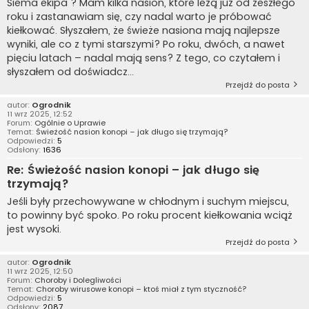
Siema ekipa ? Mam kilka nasion, które leżą już od zeszłego
roku i zastanawiam się, czy nadal warto je próbować
kiełkować. Słyszałem, że świeże nasiona mają najlepsze
wyniki, ale co z tymi starszymi? Po roku, dwóch, a nawet
pięciu latach – nadal mają sens? Z tego, co czytałem i
słyszałem od doświadcz...
Przejdź do posta
autor:
Ogrodnik
11 wrz 2025, 12:52
Forum:
Ogólnie o Uprawie
Temat:
Świeżość nasion konopi – jak długo się trzymają?
Odpowiedzi:
5
Odsłony:
1636
Re: Świeżość nasion konopi – jak długo się
trzymają?
Jeśli były przechowywane w chłodnym i suchym miejscu,
to powinny być spoko. Po roku procent kiełkowania wciąż
jest wysoki.
Przejdź do posta
autor:
Ogrodnik
11 wrz 2025, 12:50
Forum:
Choroby i Dolegliwości
Temat:
Choroby wirusowe konopi – ktoś miał z tym styczność?
Odpowiedzi:
5
Odsłony:
2087