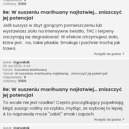
Odpowiedzi:
9
Odsłony:
3366
Re: W suszeniu marihuany najłatwiej… zniszczyć
jej potencjał
Jeśli suszysz w zbyt gorącym pomieszczeniu lub
wystawiasz zioło na intensywne światło, THC i terpeny
zaczynają się degradować. W efekcie otrzymujesz zioło,
które jest... no, takie płaskie. Smakuje i pachnie trochę jak
trawa.
Przejdź do posta
autor:
Ogrodnik
05 sie 2025, 9:44
Forum:
Suszenie Marihuany
Temat:
W suszeniu marihuany najłatwiej… zniszczyć jej potencjał
Odpowiedzi:
9
Odsłony:
3366
Re: W suszeniu marihuany najłatwiej… zniszczyć
jej potencjał
To wcale nie jest rzadkie! Często początkujący popełniają
błąd, susząc rośliny za szybko, myśląc, że szybciej to lepiej.
A to naprawdę może "zabić" smak i zapach.
Przejdź do posta
autor:
Ogrodnik