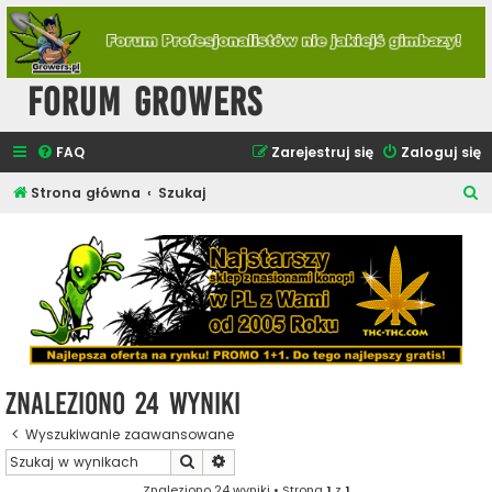
Forum Growers
FAQ
Zarejestruj się
Zaloguj się
S
Strona główna
Szukaj
z
u
k
a
j
Znaleziono 24 wyniki
Wyszukiwanie zaawansowane
Szukaj
Wyszukiwanie zaawansowane
Znaleziono 24 wyniki • Strona
1
z
1