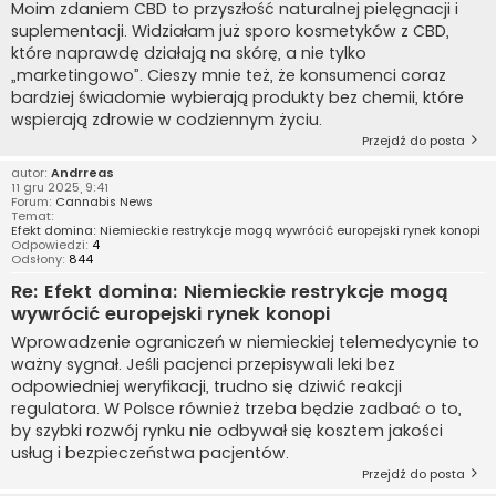
Moim zdaniem CBD to przyszłość naturalnej pielęgnacji i
suplementacji. Widziałam już sporo kosmetyków z CBD,
które naprawdę działają na skórę, a nie tylko
„marketingowo”. Cieszy mnie też, że konsumenci coraz
bardziej świadomie wybierają produkty bez chemii, które
wspierają zdrowie w codziennym życiu.
Przejdź do posta
autor:
Andrreas
11 gru 2025, 9:41
Forum:
Cannabis News
Temat:
Efekt domina: Niemieckie restrykcje mogą wywrócić europejski rynek konopi
Odpowiedzi:
4
Odsłony:
844
Re: Efekt domina: Niemieckie restrykcje mogą
wywrócić europejski rynek konopi
Wprowadzenie ograniczeń w niemieckiej telemedycynie to
ważny sygnał. Jeśli pacjenci przepisywali leki bez
odpowiedniej weryfikacji, trudno się dziwić reakcji
regulatora. W Polsce również trzeba będzie zadbać o to,
by szybki rozwój rynku nie odbywał się kosztem jakości
usług i bezpieczeństwa pacjentów.
Przejdź do posta