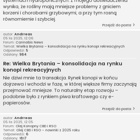
systemach hydroponicznych. Z mojego doświadczenia
wynika, że rośliny mają mniejsze problemy z gniciem
korzeni i chorobami grzybowymi, a przy tym rosną
równomiernie i szybciej.
Przejdź do posta
autor:
Andrreas
05 lis 2025, 12:06
Forum:
Cannabis News
Temat:
Wielka Brytania – konsolidacja na rynku konopi rekreacyjnych
Odpowiedzi:
5
Odsłony:
984
Re: Wielka Brytania – konsolidacja na rynku
konopi rekreacyjnych
Nie dziwi mnie ta transakcja. Rynek konopi w końcu
dojrzewa i wchodzi w fazę, w której większe firmy zaczynają
przejmować mniejsze. To naturalny etap rozwoju –
podobnie było z rynkiem piwa kraftowego czy e-
papierosów.
Przejdź do posta
autor:
Andrreas
05 lis 2025, 12:05
Forum:
Olej Konopny CBD i RSO
Temat:
Olej CBD i RSO – nowinki z 2025 roku
Odpowiedzi:
6
Odsłony:
1817