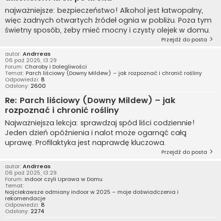
najważniejsze: bezpieczeństwo! Alkohol jest łatwopalny,
więc żadnych otwartych źródeł ognia w pobliżu. Poza tym
świetny sposób, żeby mieć mocny i czysty olejek w domu.
Przejdź do posta
autor:
Andrreas
06 paź 2025, 13:29
Forum:
Choroby i Dolegliwości
Temat:
Parch liściowy (Downy Mildew) – jak rozpoznać i chronić rośliny
Odpowiedzi:
8
Odsłony:
2600
Re: Parch liściowy (Downy Mildew) – jak
rozpoznać i chronić rośliny
Najważniejsza lekcja: sprawdzaj spód liści codziennie!
Jeden dzień opóźnienia i nalot może ogarnąć całą
uprawę. Profilaktyka jest naprawdę kluczowa.
Przejdź do posta
autor:
Andrreas
06 paź 2025, 13:29
Forum:
Indoor czyli Uprawa w Domu
Temat:
Najciekawsze odmiany indoor w 2025 – moje doświadczenia i
rekomendacje
Odpowiedzi:
8
Odsłony:
2274