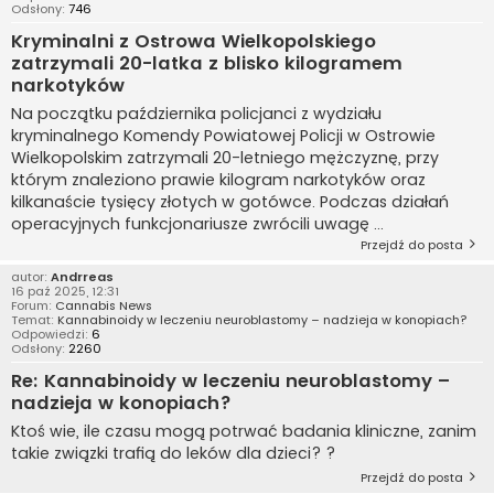
Odsłony:
746
Kryminalni z Ostrowa Wielkopolskiego
zatrzymali 20-latka z blisko kilogramem
narkotyków
Na początku października policjanci z wydziału
kryminalnego Komendy Powiatowej Policji w Ostrowie
Wielkopolskim zatrzymali 20-letniego mężczyznę, przy
którym znaleziono prawie kilogram narkotyków oraz
kilkanaście tysięcy złotych w gotówce. Podczas działań
operacyjnych funkcjonariusze zwrócili uwagę ...
Przejdź do posta
autor:
Andrreas
16 paź 2025, 12:31
Forum:
Cannabis News
Temat:
Kannabinoidy w leczeniu neuroblastomy – nadzieja w konopiach?
Odpowiedzi:
6
Odsłony:
2260
Re: Kannabinoidy w leczeniu neuroblastomy –
nadzieja w konopiach?
Ktoś wie, ile czasu mogą potrwać badania kliniczne, zanim
takie związki trafią do leków dla dzieci? ?
Przejdź do posta