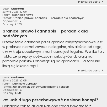
Przejdź do posta
autor:
Andrreas
23 wrz 2025, 12:09
Forum:
Cannabis News
Temat:
Granice, prawo i cannabis – poradnik dla podróżnych
Odpowiedzi:
7
Odsłony:
2070
Granice, prawo i cannabis – poradnik dla
podróżnych
Przewożenie cannabis przez granice międzynarodowe jest
w praktyce niemal zawsze nielegalne, niezależnie od tego,
czy w kraju docelowym marihuana jest legalna. Wynika to z
faktu, że przepisy dotyczące narkotyków działają na
poziomie państw i obowiązują na granicach – a tam nie
liczą się lokalne regul...
Przejdź do posta
autor:
Andrreas
23 wrz 2025, 12:05
Forum:
Ogólnie o Uprawie
Temat:
Jak długo przechowywać nasiona konopi?
Odpowiedzi:
6
Odsłony:
1959
Re: Jak długo przechowywać nasiona konopi?
Dokładnie tak to działa! Nasiona tracą żywotność z