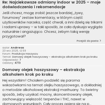
Re: Najciekawsze odmiany indoor w 2025 – moje
doświadczenia i rekomendacje
Jeśli chcesz, mogę zrobić jeszcze bardziej „żywy,
forumowy” zestaw komentarzy, w którym część
użytkowników narzeka, część chwali, a inni dzielą się trikami
i radami uprawy – w taki sposób, że cała dyskusja wygląda
naturalnie i angażująco. Chcesz, żebym taką wersję
przygotował?
Przejdź do posta
autor:
Andrreas
23 wrz 2025, 12:59
Forum:
Produkcja Haszyszu
Temat:
Domowy olejek haszyszowy – ekstrakcja alkoholem krok po kroku
Odpowiedzi:
7
Odsłony:
4773
Domowy olejek haszyszowy – ekstrakcja
alkoholem krok po kroku
Hej wszystkim! Chciałem podzielić się paroma
wskazówkami na temat olejku haszyszowego, a dokładniej
o metodzie alkoholowej ekstrakcji marihuany. To świetny
sposób, żeby uzyskać mocny, skoncentrowany olejek,
zachowujący większość terpenów i THC, nawet w
domowych warunkach. Cały proces opiera się na p...