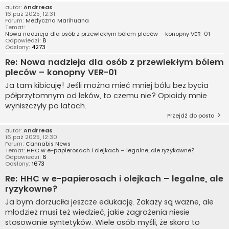
autor:
Andrreas
16 paź 2025, 12:31
Forum:
Medyczna Marihuana
Temat:
Nowa nadzieja dla osób z przewlekłym bólem pleców – konopny VER-01
Odpowiedzi:
8
Odsłony:
4273
Re: Nowa nadzieja dla osób z przewlekłym bólem
pleców – konopny VER-01
Ja tam kibicuję! Jeśli można mieć mniej bólu bez bycia
półprzytomnym od leków, to czemu nie? Opioidy mnie
wyniszczyły po latach.
Przejdź do posta
autor:
Andrreas
16 paź 2025, 12:30
Forum:
Cannabis News
Temat:
HHC w e-papierosach i olejkach – legalne, ale ryzykowne?
Odpowiedzi:
6
Odsłony:
1673
Re: HHC w e-papierosach i olejkach – legalne, ale
ryzykowne?
Ja bym dorzuciła jeszcze edukację. Zakazy są ważne, ale
młodzież musi też wiedzieć, jakie zagrożenia niesie
stosowanie syntetyków. Wiele osób myśli, że skoro to