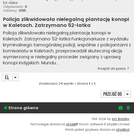
52-latka
Odpowiedzi:
0
Odsłony:
1395
Policja zlikwidowała nielegalną plantację konopi
w Kaletach. Zatrzymano 52-latka
Policja zlikwidowała nielegalną plantację konopi w
Kaletach. Zatrzymano 52-latka Funkcjonariusze z wydziału
kryminalnego tarnogórskiej policji, wspólnie z policjantami z
komisariatu w Kaletach, przeprowadzili skuteczną akcję
wymierzoną w nielegalny proceder związany z uprawą
konopi indyjskich. Mundu...
Przejdź do posta
Znaleziono 24 wyniki • Strona
1
z
1
Przejdź do
Strona główna
Flat Style by
Ian Bradley
Technologię dostarcza
phpBB
® Forum Software © phpBB Limited
Polski pakiet językowy dostarcza
phpBB.pl