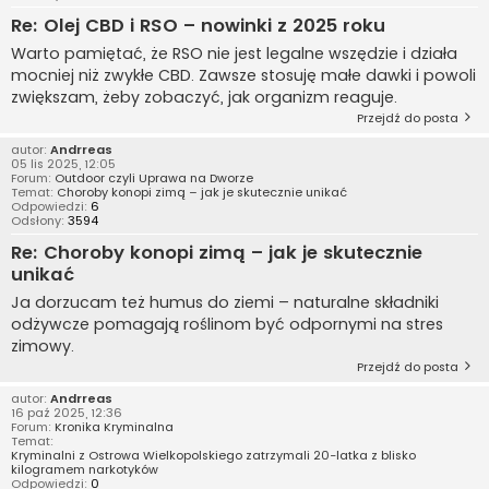
Re: Olej CBD i RSO – nowinki z 2025 roku
Warto pamiętać, że RSO nie jest legalne wszędzie i działa
mocniej niż zwykłe CBD. Zawsze stosuję małe dawki i powoli
zwiększam, żeby zobaczyć, jak organizm reaguje.
Przejdź do posta
autor:
Andrreas
05 lis 2025, 12:05
Forum:
Outdoor czyli Uprawa na Dworze
Temat:
Choroby konopi zimą – jak je skutecznie unikać
Odpowiedzi:
6
Odsłony:
3594
Re: Choroby konopi zimą – jak je skutecznie
unikać
Ja dorzucam też humus do ziemi – naturalne składniki
odżywcze pomagają roślinom być odpornymi na stres
zimowy.
Przejdź do posta
autor:
Andrreas
16 paź 2025, 12:36
Forum:
Kronika Kryminalna
Temat:
Kryminalni z Ostrowa Wielkopolskiego zatrzymali 20-latka z blisko
kilogramem narkotyków
Odpowiedzi:
0