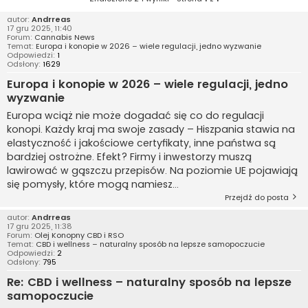
autor:
Andrreas
17 gru 2025, 11:40
Forum:
Cannabis News
Temat:
Europa i konopie w 2026 – wiele regulacji, jedno wyzwanie
Odpowiedzi:
1
Odsłony:
1629
Europa i konopie w 2026 – wiele regulacji, jedno
wyzwanie
Europa wciąż nie może dogadać się co do regulacji
konopi. Każdy kraj ma swoje zasady – Hiszpania stawia na
elastyczność i jakościowe certyfikaty, inne państwa są
bardziej ostrożne. Efekt? Firmy i inwestorzy muszą
lawirować w gąszczu przepisów. Na poziomie UE pojawiają
się pomysły, które mogą namiesz...
Przejdź do posta
autor:
Andrreas
17 gru 2025, 11:38
Forum:
Olej Konopny CBD i RSO
Temat:
CBD i wellness – naturalny sposób na lepsze samopoczucie
Odpowiedzi:
2
Odsłony:
795
Re: CBD i wellness – naturalny sposób na lepsze
samopoczucie