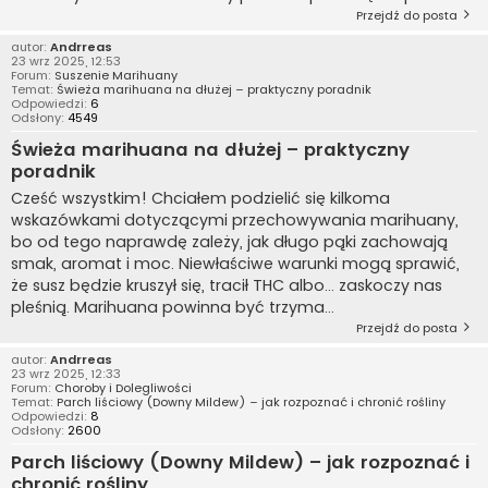
Przejdź do posta
autor:
Andrreas
23 wrz 2025, 12:53
Forum:
Suszenie Marihuany
Temat:
Świeża marihuana na dłużej – praktyczny poradnik
Odpowiedzi:
6
Odsłony:
4549
Świeża marihuana na dłużej – praktyczny
poradnik
Cześć wszystkim! Chciałem podzielić się kilkoma
wskazówkami dotyczącymi przechowywania marihuany,
bo od tego naprawdę zależy, jak długo pąki zachowają
smak, aromat i moc. Niewłaściwe warunki mogą sprawić,
że susz będzie kruszył się, tracił THC albo… zaskoczy nas
pleśnią. Marihuana powinna być trzyma...
Przejdź do posta
autor:
Andrreas
23 wrz 2025, 12:33
Forum:
Choroby i Dolegliwości
Temat:
Parch liściowy (Downy Mildew) – jak rozpoznać i chronić rośliny
Odpowiedzi:
8
Odsłony:
2600
Parch liściowy (Downy Mildew) – jak rozpoznać i
chronić rośliny