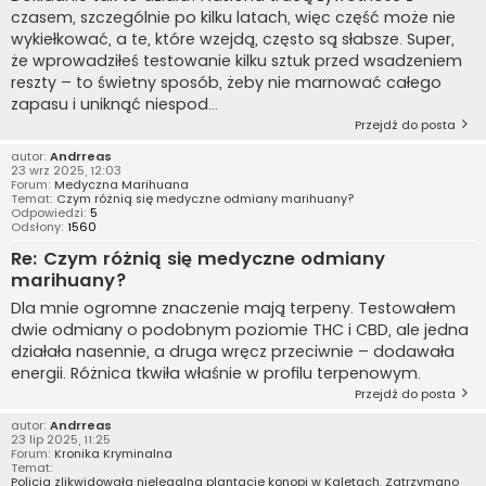
czasem, szczególnie po kilku latach, więc część może nie
wykiełkować, a te, które wzejdą, często są słabsze. Super,
że wprowadziłeś testowanie kilku sztuk przed wsadzeniem
reszty – to świetny sposób, żeby nie marnować całego
zapasu i uniknąć niespod...
Przejdź do posta
autor:
Andrreas
23 wrz 2025, 12:03
Forum:
Medyczna Marihuana
Temat:
Czym różnią się medyczne odmiany marihuany?
Odpowiedzi:
5
Odsłony:
1560
Re: Czym różnią się medyczne odmiany
marihuany?
Dla mnie ogromne znaczenie mają terpeny. Testowałem
dwie odmiany o podobnym poziomie THC i CBD, ale jedna
działała nasennie, a druga wręcz przeciwnie – dodawała
energii. Różnica tkwiła właśnie w profilu terpenowym.
Przejdź do posta
autor:
Andrreas
23 lip 2025, 11:25
Forum:
Kronika Kryminalna
Temat:
Policja zlikwidowała nielegalną plantację konopi w Kaletach. Zatrzymano