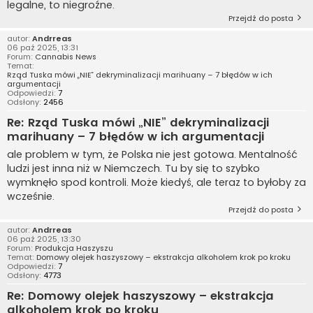
legalne, to niegroźne.
Przejdź do posta
autor:
Andrreas
06 paź 2025, 13:31
Forum:
Cannabis News
Temat:
Rząd Tuska mówi „NIE” dekryminalizacji marihuany – 7 błędów w ich
argumentacji
Odpowiedzi:
7
Odsłony:
2456
Re: Rząd Tuska mówi „NIE” dekryminalizacji
marihuany – 7 błędów w ich argumentacji
ale problem w tym, że Polska nie jest gotowa. Mentalność
ludzi jest inna niż w Niemczech. Tu by się to szybko
wymknęło spod kontroli. Może kiedyś, ale teraz to byłoby za
wcześnie.
Przejdź do posta
autor:
Andrreas
06 paź 2025, 13:30
Forum:
Produkcja Haszyszu
Temat:
Domowy olejek haszyszowy – ekstrakcja alkoholem krok po kroku
Odpowiedzi:
7
Odsłony:
4773
Re: Domowy olejek haszyszowy – ekstrakcja
alkoholem krok po kroku