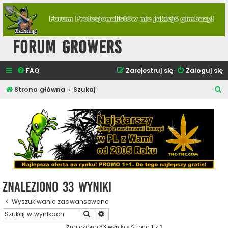
Forum Growers
FAQ
Zarejestruj się
Zaloguj się
S
Strona główna
Szukaj
z
u
k
a
j
Znaleziono 33 wyniki
Wyszukiwanie zaawansowane
Szukaj
Wyszukiwanie zaawansowane
Znaleziono 33 wyniki • Strona
1
z
1