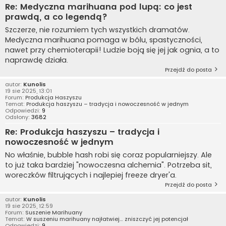
Re: Medyczna marihuana pod lupą: co jest
prawdą, a co legendą?
Szczerze, nie rozumiem tych wszystkich dramatów.
Medyczna marihuana pomaga w bólu, spastyczności,
nawet przy chemioterapii! Ludzie boją się jej jak ognia, a to
naprawdę działa.
Przejdź do posta
autor:
Kunolis
19 sie 2025, 13:01
Forum:
Produkcja Haszyszu
Temat:
Produkcja haszyszu – tradycja i nowoczesność w jednym
Odpowiedzi:
9
Odsłony:
3682
Re: Produkcja haszyszu – tradycja i
nowoczesność w jednym
No właśnie, bubble hash robi się coraz popularniejszy. Ale
to już taka bardziej "nowoczesna alchemia". Potrzeba sit,
woreczków filtrujących i najlepiej freeze dryer'a.
Przejdź do posta
autor:
Kunolis
19 sie 2025, 12:59
Forum:
Suszenie Marihuany
Temat:
W suszeniu marihuany najłatwiej… zniszczyć jej potencjał
Odpowiedzi:
9