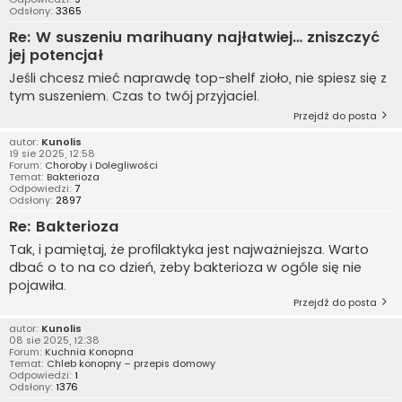
Odsłony:
3365
Re: W suszeniu marihuany najłatwiej… zniszczyć
jej potencjał
Jeśli chcesz mieć naprawdę top-shelf zioło, nie spiesz się z
tym suszeniem. Czas to twój przyjaciel.
Przejdź do posta
autor:
Kunolis
19 sie 2025, 12:58
Forum:
Choroby i Dolegliwości
Temat:
Bakterioza
Odpowiedzi:
7
Odsłony:
2897
Re: Bakterioza
Tak, i pamiętaj, że profilaktyka jest najważniejsza. Warto
dbać o to na co dzień, żeby bakterioza w ogóle się nie
pojawiła.
Przejdź do posta
autor:
Kunolis
08 sie 2025, 12:38
Forum:
Kuchnia Konopna
Temat:
Chleb konopny – przepis domowy
Odpowiedzi:
1
Odsłony:
1376