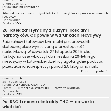
autor:
Kunolis
01 gru 2025, 13:10
Forum:
Kronika Kryminalna
Temat:
26-latek zatrzymany z dużymi ilościami narkotyków. Odpowie w warunkach
recydywy
Odpowiedzi:
0
Odsłony:
558
26-latek zatrzymany z dużymi ilościami
narkotyków. Odpowie w warunkach recydywy
Zabrzańscy i katowiccy kryminalni przeprowadzili
skuteczną akcję wymierzoną w przestępczość
narkotykową. W czwartek, 27 listopada 2025 roku,
funkcjonariusze wkroczyli do mieszkania 26-letniego
mężczyzny w katowickiej dzielnicy Ligota, gdzie podczas
przeszukania zabezpieczyli ponad 2,5 kilograma nark...
Przejdź do posta
autor:
Kunolis
28 lis 2025, 12:28
Forum:
Olej Konopny CBD i RSO
Temat:
RSO i mocne ekstrakty THC — co warto wiedzieć
Odpowiedzi:
6
Odsłony:
1052
Re: RSO i mocne ekstrakty THC — co warto
wiedzieć