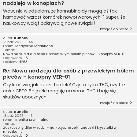
nadzieja w konopiach?
Wow, nie wiedziałam, że kannabinoidy mogą aż tak
hamować wzrost komórek nowotworowych ? Super, że
naukowcy wciąż odkrywają nowe związki!
Przejdź do posta
autor:
Kunolis
13 paź 2025, 11:44
Forum:
Medyczna Marihuana
Temat:
Nowa nadzieja dla osób z przewlekłym bólem pleców – konopny VER-01
Odpowiedzi:
8
Odsłony:
4253
Re: Nowa nadzieja dla osób z przewlekłym bólem
pleców – konopny VER-01
Czy ktoś wie, jak działa ten lek? Czy to tylko THC, czy też
coś z CBD? Bo ja źle reaguję na same THC i boję się
skutków ubocznych.
Przejdź do posta
autor:
Kunolis
13 paź 2025, 11:43
Forum:
Kronika Kryminalna
Temat:
Zaskoczony diler w Łodzi – narkotyczne żelki, znaczki i kryształki w
mieszkaniu
Odpowiedzi:
0