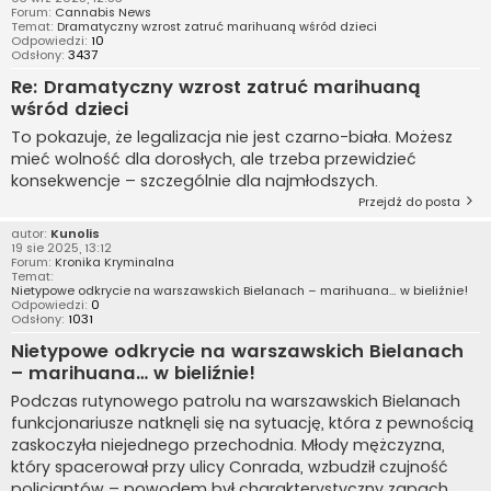
Forum:
Cannabis News
Temat:
Dramatyczny wzrost zatruć marihuaną wśród dzieci
Odpowiedzi:
10
Odsłony:
3437
Re: Dramatyczny wzrost zatruć marihuaną
wśród dzieci
To pokazuje, że legalizacja nie jest czarno-biała. Możesz
mieć wolność dla dorosłych, ale trzeba przewidzieć
konsekwencje – szczególnie dla najmłodszych.
Przejdź do posta
autor:
Kunolis
19 sie 2025, 13:12
Forum:
Kronika Kryminalna
Temat:
Nietypowe odkrycie na warszawskich Bielanach – marihuana… w bieliźnie!
Odpowiedzi:
0
Odsłony:
1031
Nietypowe odkrycie na warszawskich Bielanach
– marihuana… w bieliźnie!
Podczas rutynowego patrolu na warszawskich Bielanach
funkcjonariusze natknęli się na sytuację, która z pewnością
zaskoczyła niejednego przechodnia. Młody mężczyzna,
który spacerował przy ulicy Conrada, wzbudził czujność
policjantów – powodem był charakterystyczny zapach