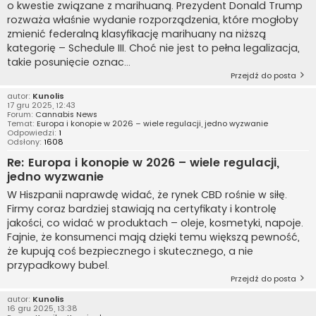
o kwestie związane z marihuaną. Prezydent Donald Trump
rozważa właśnie wydanie rozporządzenia, które mogłoby
zmienić federalną klasyfikację marihuany na niższą
kategorię – Schedule III. Choć nie jest to pełna legalizacja,
takie posunięcie oznac...
Przejdź do posta
autor:
Kunolis
17 gru 2025, 12:43
Forum:
Cannabis News
Temat:
Europa i konopie w 2026 – wiele regulacji, jedno wyzwanie
Odpowiedzi:
1
Odsłony:
1608
Re: Europa i konopie w 2026 – wiele regulacji,
jedno wyzwanie
W Hiszpanii naprawdę widać, że rynek CBD rośnie w siłę.
Firmy coraz bardziej stawiają na certyfikaty i kontrolę
jakości, co widać w produktach – oleje, kosmetyki, napoje.
Fajnie, że konsumenci mają dzięki temu większą pewność,
że kupują coś bezpiecznego i skutecznego, a nie
przypadkowy bubel.
Przejdź do posta
autor:
Kunolis
16 gru 2025, 13:38