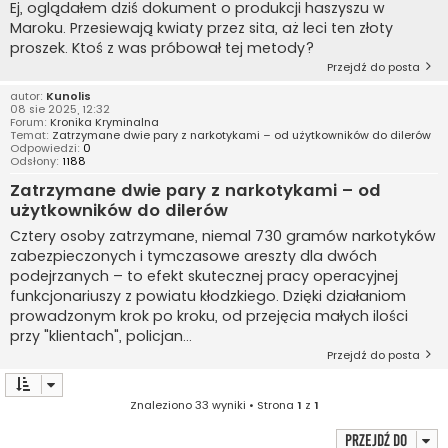
Ej, oglądałem dziś dokument o produkcji haszyszu w
Maroku. Przesiewają kwiaty przez sita, aż leci ten złoty
proszek. Ktoś z was próbował tej metody?
Przejdź do posta
autor:
Kunolis
08 sie 2025, 12:32
Forum:
Kronika Kryminalna
Temat:
Zatrzymane dwie pary z narkotykami – od użytkowników do dilerów
Odpowiedzi:
0
Odsłony:
1188
Zatrzymane dwie pary z narkotykami – od
użytkowników do dilerów
Cztery osoby zatrzymane, niemal 730 gramów narkotyków
zabezpieczonych i tymczasowe areszty dla dwóch
podejrzanych – to efekt skutecznej pracy operacyjnej
funkcjonariuszy z powiatu kłodzkiego. Dzięki działaniom
prowadzonym krok po kroku, od przejęcia małych ilości
przy "klientach", policjan...
Przejdź do posta
Znaleziono 33 wyniki • Strona
1
z
1
Przejdź do