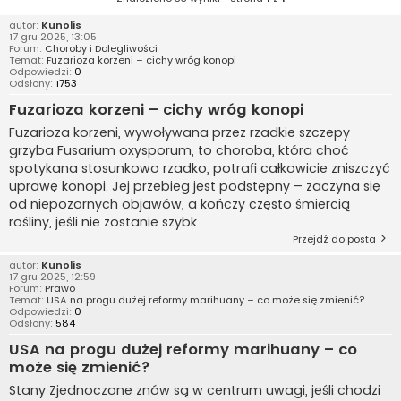
autor:
Kunolis
17 gru 2025, 13:05
Forum:
Choroby i Dolegliwości
Temat:
Fuzarioza korzeni – cichy wróg konopi
Odpowiedzi:
0
Odsłony:
1753
Fuzarioza korzeni – cichy wróg konopi
Fuzarioza korzeni, wywoływana przez rzadkie szczepy
grzyba Fusarium oxysporum, to choroba, która choć
spotykana stosunkowo rzadko, potrafi całkowicie zniszczyć
uprawę konopi. Jej przebieg jest podstępny – zaczyna się
od niepozornych objawów, a kończy często śmiercią
rośliny, jeśli nie zostanie szybk...
Przejdź do posta
autor:
Kunolis
17 gru 2025, 12:59
Forum:
Prawo
Temat:
USA na progu dużej reformy marihuany – co może się zmienić?
Odpowiedzi:
0
Odsłony:
584
USA na progu dużej reformy marihuany – co
może się zmienić?
Stany Zjednoczone znów są w centrum uwagi, jeśli chodzi