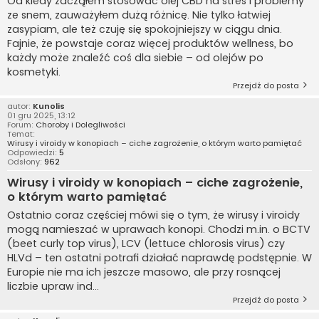
Od kiedy zacząłem stosować olej CBD na stres i problemy
ze snem, zauważyłem dużą różnicę. Nie tylko łatwiej
zasypiam, ale też czuję się spokojniejszy w ciągu dnia.
Fajnie, że powstaje coraz więcej produktów wellness, bo
każdy może znaleźć coś dla siebie – od olejów po
kosmetyki.
Przejdź do posta
autor:
Kunolis
01 gru 2025, 13:12
Forum:
Choroby i Dolegliwości
Temat:
Wirusy i viroidy w konopiach – ciche zagrożenie, o którym warto pamiętać
Odpowiedzi:
5
Odsłony:
962
Wirusy i viroidy w konopiach – ciche zagrożenie,
o którym warto pamiętać
Ostatnio coraz częściej mówi się o tym, że wirusy i viroidy
mogą namieszać w uprawach konopi. Chodzi m.in. o BCTV
(beet curly top virus), LCV (lettuce chlorosis virus) czy
HLVd – ten ostatni potrafi działać naprawdę podstępnie. W
Europie nie ma ich jeszcze masowo, ale przy rosnącej
liczbie upraw ind...
Przejdź do posta