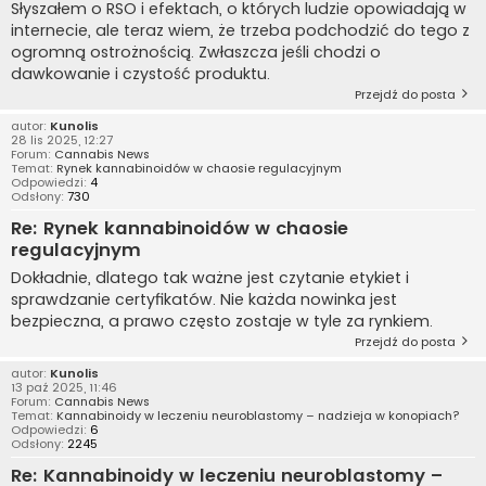
Słyszałem o RSO i efektach, o których ludzie opowiadają w
internecie, ale teraz wiem, że trzeba podchodzić do tego z
ogromną ostrożnością. Zwłaszcza jeśli chodzi o
dawkowanie i czystość produktu.
Przejdź do posta
autor:
Kunolis
28 lis 2025, 12:27
Forum:
Cannabis News
Temat:
Rynek kannabinoidów w chaosie regulacyjnym
Odpowiedzi:
4
Odsłony:
730
Re: Rynek kannabinoidów w chaosie
regulacyjnym
Dokładnie, dlatego tak ważne jest czytanie etykiet i
sprawdzanie certyfikatów. Nie każda nowinka jest
bezpieczna, a prawo często zostaje w tyle za rynkiem.
Przejdź do posta
autor:
Kunolis
13 paź 2025, 11:46
Forum:
Cannabis News
Temat:
Kannabinoidy w leczeniu neuroblastomy – nadzieja w konopiach?
Odpowiedzi:
6
Odsłony:
2245
Re: Kannabinoidy w leczeniu neuroblastomy –