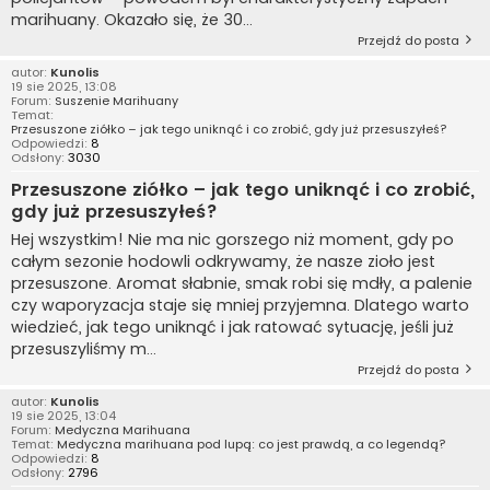
marihuany. Okazało się, że 30...
Przejdź do posta
autor:
Kunolis
19 sie 2025, 13:08
Forum:
Suszenie Marihuany
Temat:
Przesuszone ziółko – jak tego uniknąć i co zrobić, gdy już przesuszyłeś?
Odpowiedzi:
8
Odsłony:
3030
Przesuszone ziółko – jak tego uniknąć i co zrobić,
gdy już przesuszyłeś?
Hej wszystkim! Nie ma nic gorszego niż moment, gdy po
całym sezonie hodowli odkrywamy, że nasze zioło jest
przesuszone. Aromat słabnie, smak robi się mdły, a palenie
czy waporyzacja staje się mniej przyjemna. Dlatego warto
wiedzieć, jak tego uniknąć i jak ratować sytuację, jeśli już
przesuszyliśmy m...
Przejdź do posta
autor:
Kunolis
19 sie 2025, 13:04
Forum:
Medyczna Marihuana
Temat:
Medyczna marihuana pod lupą: co jest prawdą, a co legendą?
Odpowiedzi:
8
Odsłony:
2796