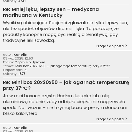
Odsłony:
2734
Re: Mniej lęku, lepszy sen – medyczna
marihuana w Kentucky
Wyniki są obiecujące. Pacjenci zgłaszali nie tylko lepszy sen,
ale też spadek objawów depresji i lęku. To pokazuje, że
produkty konopne mogą być realną alternatywą, gdy
tradycyjne leki zawodzą.
Przejdź do posta
autor:
Kunolis
03 wrz 2025, 12:53
Forum:
Ogólnie o Uprawie
Temat:
Mini box 20x20x50 – jak ogarnąć temperaturę przy 37°C?
Odpowiedzi:
5
Odsłony:
1675
Re: Mini box 20x20x50 – jak ogarnąć temperaturę
przy 37°C?
Ja w mini boxach często kładłem lusterko lub folię
aluminiową na dnie, żeby odbijało ciepło i nie nagrzewało
spodu. No i ważne – nie trzymaj boxa w pełnym słońcu ani
blisko kaloryfera.
Przejdź do posta
autor:
Kunolis
03 wrz 2025, 12:53