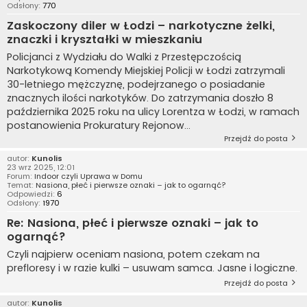
Odsłony:
770
Zaskoczony diler w Łodzi – narkotyczne żelki,
znaczki i kryształki w mieszkaniu
Policjanci z Wydziału do Walki z Przestępczością
Narkotykową Komendy Miejskiej Policji w Łodzi zatrzymali
30-letniego mężczyznę, podejrzanego o posiadanie
znacznych ilości narkotyków. Do zatrzymania doszło 8
października 2025 roku na ulicy Lorentza w Łodzi, w ramach
postanowienia Prokuratury Rejonow...
Przejdź do posta
autor:
Kunolis
23 wrz 2025, 12:01
Forum:
Indoor czyli Uprawa w Domu
Temat:
Nasiona, płeć i pierwsze oznaki – jak to ogarnąć?
Odpowiedzi:
6
Odsłony:
1970
Re: Nasiona, płeć i pierwsze oznaki – jak to
ogarnąć?
Czyli najpierw oceniam nasiona, potem czekam na
prefloresy i w razie kulki – usuwam samca. Jasne i logiczne.
Przejdź do posta
autor:
Kunolis