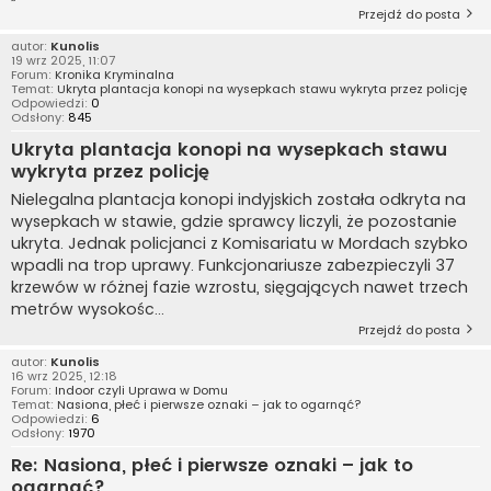
Przejdź do posta
autor:
Kunolis
19 wrz 2025, 11:07
Forum:
Kronika Kryminalna
Temat:
Ukryta plantacja konopi na wysepkach stawu wykryta przez policję
Odpowiedzi:
0
Odsłony:
845
Ukryta plantacja konopi na wysepkach stawu
wykryta przez policję
Nielegalna plantacja konopi indyjskich została odkryta na
wysepkach w stawie, gdzie sprawcy liczyli, że pozostanie
ukryta. Jednak policjanci z Komisariatu w Mordach szybko
wpadli na trop uprawy. Funkcjonariusze zabezpieczyli 37
krzewów w różnej fazie wzrostu, sięgających nawet trzech
metrów wysokośc...
Przejdź do posta
autor:
Kunolis
16 wrz 2025, 12:18
Forum:
Indoor czyli Uprawa w Domu
Temat:
Nasiona, płeć i pierwsze oznaki – jak to ogarnąć?
Odpowiedzi:
6
Odsłony:
1970
Re: Nasiona, płeć i pierwsze oznaki – jak to
ogarnąć?