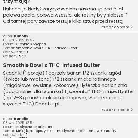
trzymają?
Hahaha, ja kiedyś zaryzykowałem nasiona sprzed 5 lat…
połowa padła, połowa wzeszła, ale rośliny były słabsze ?
Od tamtej pory zawsze testuję kilka sztuk przed resztą.
Przejdź do posta
autor:
Kunolis
03 wrz 2025, 12:57
Forum:
Kuchnia Konopna
Temat:
Smoothie Bowl z THC-infused Butter
Odpowiedzi:
0
Odsłony:
986
Smoothie Bowl z THC-infused Butter
Składniki (1 porcja) 1 dojrzały banan 1/2 szklanki jagód
(świeże lub mrożone) 1/2 szklanki mleka roślinnego
(migdałowe, owsiane, kokosowe) 1 łyżeczka nasion chia
(opcjonalnie, dla błonnika) 1 „spoonful” THC-infused butter
(np. 2–3 g masła z olejem konopnym, w zależności od
stężenia THC) Dodatki: pl...
Przejdź do posta
autor:
Kunolis
03 wrz 2025, 12:54
Forum:
Medyczna Marihuana
Temat:
Mniej lęku, lepszy sen – medyczna marihuana w Kentucky
Odpowiedzi:
9