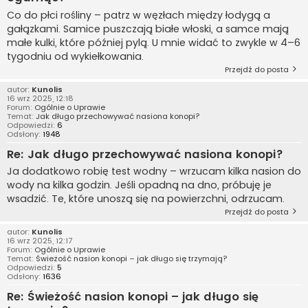
Co do płci rośliny – patrz w węzłach między łodygą a
gałązkami. Samice puszczają białe włoski, a samce mają
małe kulki, które później pylą. U mnie widać to zwykle w 4–6
tygodniu od wykiełkowania.
Przejdź do posta
autor:
Kunolis
16 wrz 2025, 12:18
Forum:
Ogólnie o Uprawie
Temat:
Jak długo przechowywać nasiona konopi?
Odpowiedzi:
6
Odsłony:
1948
Re: Jak długo przechowywać nasiona konopi?
Ja dodatkowo robię test wodny – wrzucam kilka nasion do
wody na kilka godzin. Jeśli opadną na dno, próbuję je
wsadzić. Te, które unoszą się na powierzchni, odrzucam.
Przejdź do posta
autor:
Kunolis
16 wrz 2025, 12:17
Forum:
Ogólnie o Uprawie
Temat:
Świeżość nasion konopi – jak długo się trzymają?
Odpowiedzi:
5
Odsłony:
1636
Re: Świeżość nasion konopi – jak długo się