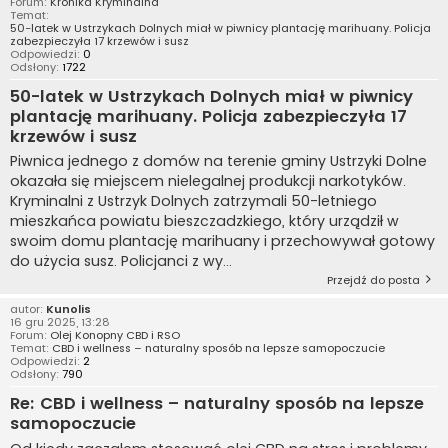
Forum:
Kronika Kryminalna
Temat:
50-latek w Ustrzykach Dolnych miał w piwnicy plantację marihuany. Policja
zabezpieczyła 17 krzewów i susz
Odpowiedzi:
0
Odsłony:
1722
50-latek w Ustrzykach Dolnych miał w piwnicy
plantację marihuany. Policja zabezpieczyła 17
krzewów i susz
Piwnica jednego z domów na terenie gminy Ustrzyki Dolne
okazała się miejscem nielegalnej produkcji narkotyków.
Kryminalni z Ustrzyk Dolnych zatrzymali 50-letniego
mieszkańca powiatu bieszczadzkiego, który urządził w
swoim domu plantację marihuany i przechowywał gotowy
do użycia susz. Policjanci z wy...
Przejdź do posta
autor:
Kunolis
16 gru 2025, 13:28
Forum:
Olej Konopny CBD i RSO
Temat:
CBD i wellness – naturalny sposób na lepsze samopoczucie
Odpowiedzi:
2
Odsłony:
790
Re: CBD i wellness – naturalny sposób na lepsze
samopoczucie