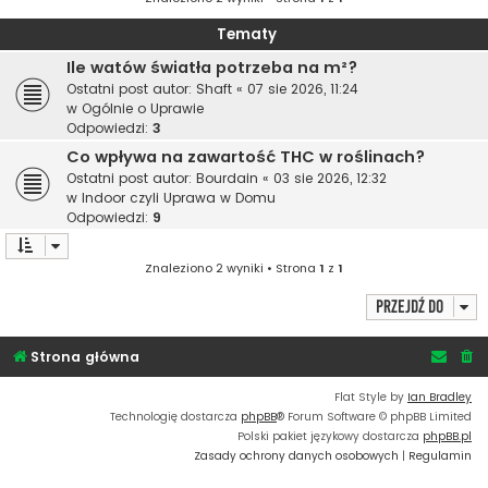
Tematy
Ile watów światła potrzeba na m²?
Ostatni post autor:
Shaft
«
07 sie 2026, 11:24
w
Ogólnie o Uprawie
Odpowiedzi:
3
Co wpływa na zawartość THC w roślinach?
Ostatni post autor:
Bourdain
«
03 sie 2026, 12:32
w
Indoor czyli Uprawa w Domu
Odpowiedzi:
9
Znaleziono 2 wyniki • Strona
1
z
1
Przejdź do
Strona główna
Flat Style by
Ian Bradley
Technologię dostarcza
phpBB
® Forum Software © phpBB Limited
Polski pakiet językowy dostarcza
phpBB.pl
Zasady ochrony danych osobowych
|
Regulamin