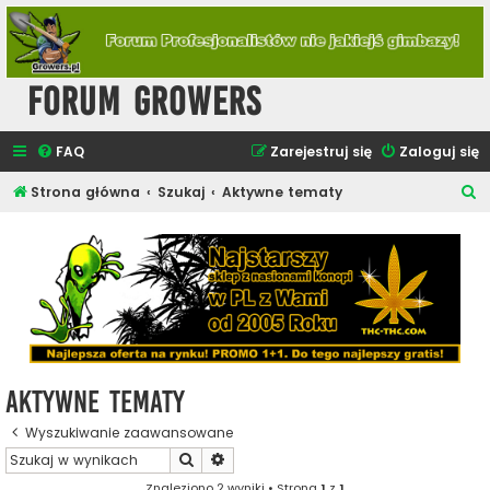
Forum Growers
FAQ
Zarejestruj się
Zaloguj się
S
Strona główna
Szukaj
Aktywne tematy
z
u
k
a
j
Aktywne tematy
Wyszukiwanie zaawansowane
Szukaj
Wyszukiwanie zaawansowane
Znaleziono 2 wyniki • Strona
1
z
1