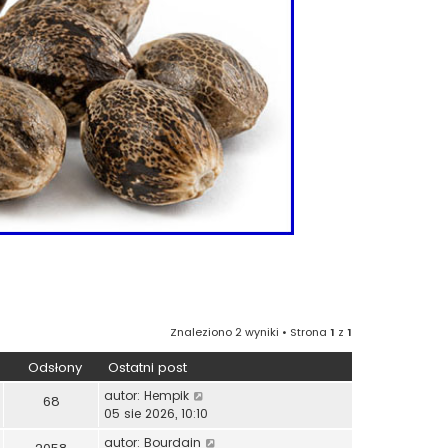
Znaleziono 2 wyniki • Strona
1
z
1
Odsłony
Ostatni post
autor:
Hempik
68
05 sie 2026, 10:10
autor:
Bourdain