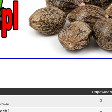
wane
Odpowiedzi
2
prawie
nach?