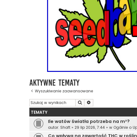
Aktywne tematy
Wyszukiwanie zaawansowane
Szukaj
Wyszukiwanie zaawanso
TEMATY
Ile watów światła potrzeba na m²?
autor:
Shaft
»
29 lip 2026, 7:44
» w
Ogólnie o U
Co wpływa na zawartość THC w rośli