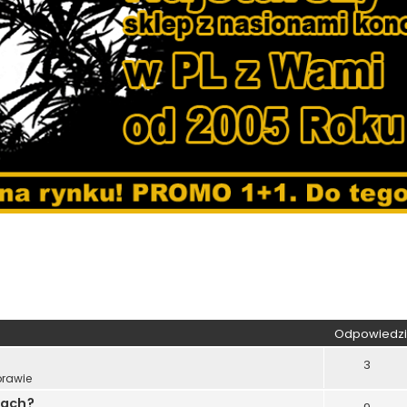
wane
Odpowiedzi
3
prawie
nach?