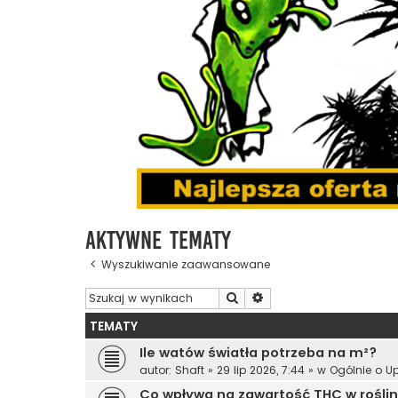
Aktywne tematy
Wyszukiwanie zaawansowane
Szukaj
Wyszukiwanie zaawanso
TEMATY
Ile watów światła potrzeba na m²?
autor:
Shaft
»
29 lip 2026, 7:44
» w
Ogólnie o U
Co wpływa na zawartość THC w rośli