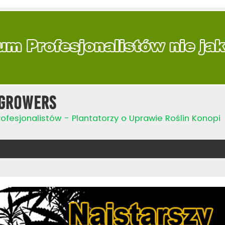
Growers
ofesjonalistów - Plantatorzy o Uprawie Roślin Konopi