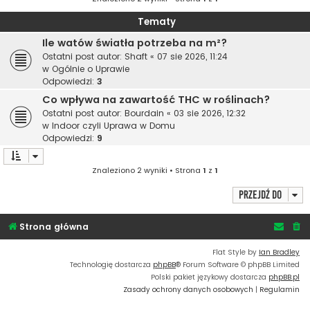
Tematy
Ile watów światła potrzeba na m²?
Ostatni post autor:
Shaft
«
07 sie 2026, 11:24
w
Ogólnie o Uprawie
Odpowiedzi:
3
Co wpływa na zawartość THC w roślinach?
Ostatni post autor:
Bourdain
«
03 sie 2026, 12:32
w
Indoor czyli Uprawa w Domu
Odpowiedzi:
9
Znaleziono 2 wyniki • Strona
1
z
1
Przejdź do
Strona główna
Flat Style by
Ian Bradley
Technologię dostarcza
phpBB
® Forum Software © phpBB Limited
Polski pakiet językowy dostarcza
phpBB.pl
Zasady ochrony danych osobowych
|
Regulamin