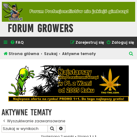
Forum Growers
FAQ
Zarejestruj się
Zaloguj się
S
Strona główna
Szukaj
Aktywne tematy
z
u
k
a
j
Aktywne tematy
Wyszukiwanie zaawansowane
Szukaj
Wyszukiwanie zaawansowane
Znaleziono 2 wyniki • Strona
1
z
1