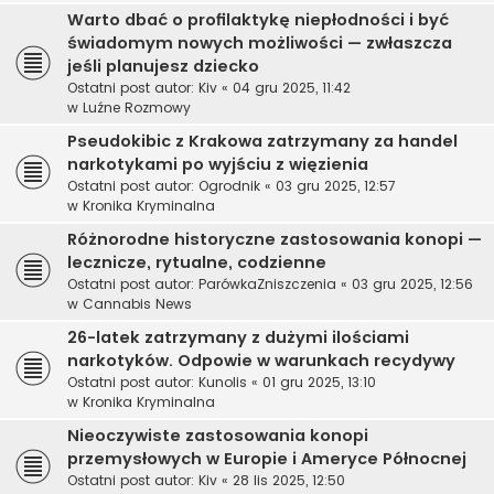
Warto dbać o profilaktykę niepłodności i być
świadomym nowych możliwości — zwłaszcza
jeśli planujesz dziecko
Ostatni post autor:
Kiv
«
04 gru 2025, 11:42
w
Luźne Rozmowy
Pseudokibic z Krakowa zatrzymany za handel
narkotykami po wyjściu z więzienia
Ostatni post autor:
Ogrodnik
«
03 gru 2025, 12:57
w
Kronika Kryminalna
Różnorodne historyczne zastosowania konopi —
lecznicze, rytualne, codzienne
Ostatni post autor:
ParówkaZniszczenia
«
03 gru 2025, 12:56
w
Cannabis News
26-latek zatrzymany z dużymi ilościami
narkotyków. Odpowie w warunkach recydywy
Ostatni post autor:
Kunolis
«
01 gru 2025, 13:10
w
Kronika Kryminalna
Nieoczywiste zastosowania konopi
przemysłowych w Europie i Ameryce Północnej
Ostatni post autor:
Kiv
«
28 lis 2025, 12:50