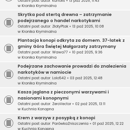
Ostatni post autor:
Kunolis
«
13 paź 2025, 11:43
w
Kronika Kryminalna
Skrytka pod stertą drewna – zatrzymanie
podejrzanego o handel narkotykami
Ostatni post autor:
ZłotyPtak
«
13 paź 2025, 10:08
w
Kronika Kryminalna
Plantacja konopi odkryta za domem. 37-latek z
gminy Góra Świętej Małgorzaty zatrzymany
Ostatni post autor:
Wawa77
«
10 paź 2025, 9:36
w
Kronika Kryminalna
Podejrzane zachowanie prowadzi do znalezienia
narkotyków w namiocie
Ostatni post autor:
Lolo542
«
03 paź 2025, 12:48
w
Kronika Kryminalna
Kasza jaglana z pieczonymi warzywami i
nasionami konopnymi
Ostatni post autor:
ZeroVector
«
02 paź 2025, 13:11
w
Kuchnia Konopna
Krem z warzyw z posypką z konopi
Ostatni post autor:
ParówkaZniszczenia
«
01 paź 2025, 12:22
w
Kuchnia Konopna