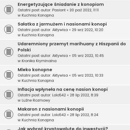
Energetyzujące śniadanie z konopiom
Ostatni post autor:
Pasiont
«
20 paź 2022, 11:11
w
Kuchnia Konopna
Sałatka z jarmużem i nasionami konopi
Ostatni post autor:
Aktywisa
«
29 wrz 2022, 10:20
w
Kuchnia Konopna
Udaremniony przemyt marihuany z Hiszpanii do
Polski
Ostatni post autor:
Aktywisa
«
05 wrz 2022, 10:45
w
Kronika Kryminalna
Mleko konopne
Ostatni post autor:
Aktywisa
«
05 wrz 2022, 10:33
w
Kuchnia Konopna
Inflacja wpłyneła na cenę nasion konopi
Ostatni post autor:
Lolo542
«
28 lip 2022, 8:39
w
Luźne Rozmowy
Makaron z nasionami konopii
Ostatni post autor:
Lolo542
«
28 lip 2022, 8:24
w
Kuchnia Konopna
Jak wybrać kryptowalutę do inwestycji?