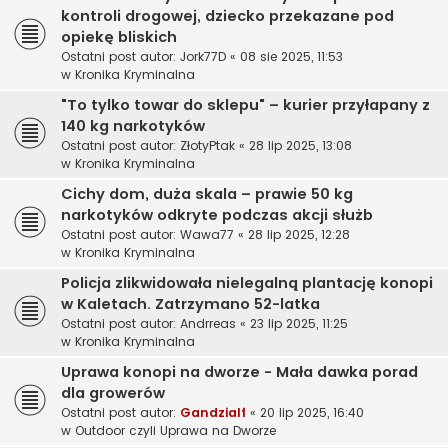
kontroli drogowej, dziecko przekazane pod
opiekę bliskich
Ostatni post autor:
Jork77D
«
08 sie 2025, 11:53
w
Kronika Kryminalna
"To tylko towar do sklepu" – kurier przyłapany z
140 kg narkotyków
Ostatni post autor:
ZłotyPtak
«
28 lip 2025, 13:08
w
Kronika Kryminalna
Cichy dom, duża skala – prawie 50 kg
narkotyków odkryte podczas akcji służb
Ostatni post autor:
Wawa77
«
28 lip 2025, 12:28
w
Kronika Kryminalna
Policja zlikwidowała nielegalną plantację konopi
w Kaletach. Zatrzymano 52-latka
Ostatni post autor:
Andrreas
«
23 lip 2025, 11:25
w
Kronika Kryminalna
Uprawa konopi na dworze - Mała dawka porad
dla growerów
Ostatni post autor:
Gandzialf
«
20 lip 2025, 16:40
w
Outdoor czyli Uprawa na Dworze