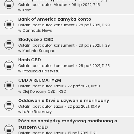
Ostatni post autor:
Vladon
«
06 lip 2022, 7:18
w
Kosz
Bank of America zamyka konto
Ostatni post autor:
konsument
«
28 paź 2021, 11:29
w
Cannabis News
Słodycze z CBD
Ostatni post autor:
konsument
«
28 paź 2021, 11:29
w
Kuchnia Konopna
Hash CBD
Ostatni post autor:
konsument
«
28 paź 2021, 11:28
w
Produkcja Haszyszu
CBD A REUMATYZM
Ostatni post autor:
Lazur
«
22 paź 2021, 10:50
w
Olej Konopny CBD i RSO
Oddawanie Krwi a używanie marihuany
Ostatni post autor:
Lazur
«
22 paź 2021, 10:49
w
Luźne Rozmowy
Różnice pomiędzy medyczną marihuaną a
suszem CBD
Ostatni post autor:
Lazur
«
15 paź 2021, 11:21