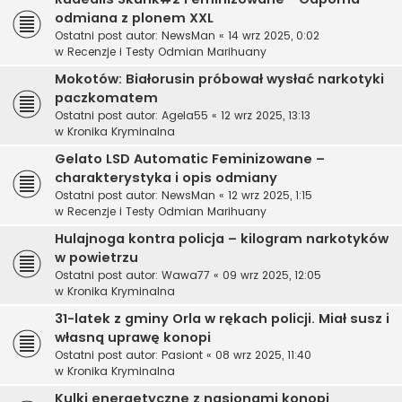
odmiana z plonem XXL
Ostatni post autor:
NewsMan
«
14 wrz 2025, 0:02
w
Recenzje i Testy Odmian Marihuany
Mokotów: Białorusin próbował wysłać narkotyki
paczkomatem
Ostatni post autor:
Agela55
«
12 wrz 2025, 13:13
w
Kronika Kryminalna
Gelato LSD Automatic Feminizowane –
charakterystyka i opis odmiany
Ostatni post autor:
NewsMan
«
12 wrz 2025, 1:15
w
Recenzje i Testy Odmian Marihuany
Hulajnoga kontra policja – kilogram narkotyków
w powietrzu
Ostatni post autor:
Wawa77
«
09 wrz 2025, 12:05
w
Kronika Kryminalna
31-latek z gminy Orla w rękach policji. Miał susz i
własną uprawę konopi
Ostatni post autor:
Pasiont
«
08 wrz 2025, 11:40
w
Kronika Kryminalna
Kulki energetyczne z nasionami konopi