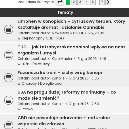
Strona
1
z
7
Znaleziono 604 wyniki
1
2
3
4
5
…
7
Następna
Tematy
Limonen w konopiach – cytrusowy terpen, który
kształtuje aromat i działanie Cannabis
Ostatni post autor:
NewsMan
«
05 lut 2026, 23:09
w
Olej Konopny CBD i RSO
THC – jak tetrahydrokannabinol wpływa na nasz
organizm i umysł
Ostatni post autor:
KisielMaster
«
18 gru 2025, 11:49
w
Luźne Rozmowy
Fuzarioza korzeni – cichy wróg konopi
Ostatni post autor:
Kunolis
«
17 gru 2025, 13:05
w
Choroby i Dolegliwości
USA na progu dużej reformy marihuany – co
może się zmienić?
Ostatni post autor:
Kunolis
«
17 gru 2025, 12:59
w
Prawo
CBD nie powoduje odurzenia — naturalne
wsparcie dla zdrowia