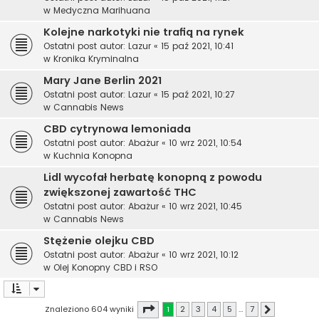
w
Medyczna Marihuana
Kolejne narkotyki nie trafią na rynek
Ostatni post autor:
Lazur
«
15 paź 2021, 10:41
w
Kronika Kryminalna
Mary Jane Berlin 2021
Ostatni post autor:
Lazur
«
15 paź 2021, 10:27
w
Cannabis News
CBD cytrynowa lemoniada
Ostatni post autor:
Abażur
«
10 wrz 2021, 10:54
w
Kuchnia Konopna
Lidl wycofał herbatę konopną z powodu
zwiększonej zawartość THC
Ostatni post autor:
Abażur
«
10 wrz 2021, 10:45
w
Cannabis News
Stężenie olejku CBD
Ostatni post autor:
Abażur
«
10 wrz 2021, 10:12
w
Olej Konopny CBD i RSO
Strona
1
z
7
Znaleziono 604 wyniki
1
2
3
4
5
…
7
Następna