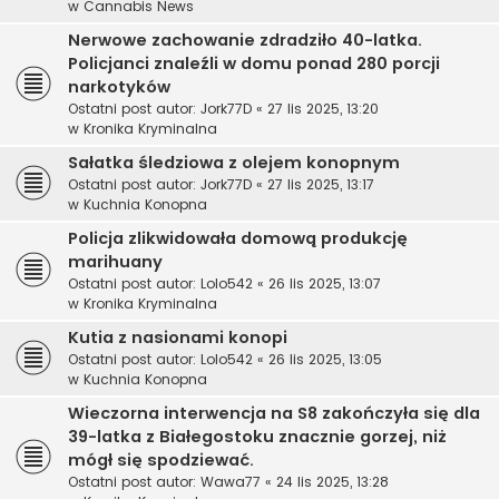
w
Cannabis News
Nerwowe zachowanie zdradziło 40-latka.
Policjanci znaleźli w domu ponad 280 porcji
narkotyków
Ostatni post autor:
Jork77D
«
27 lis 2025, 13:20
w
Kronika Kryminalna
Sałatka śledziowa z olejem konopnym
Ostatni post autor:
Jork77D
«
27 lis 2025, 13:17
w
Kuchnia Konopna
Policja zlikwidowała domową produkcję
marihuany
Ostatni post autor:
Lolo542
«
26 lis 2025, 13:07
w
Kronika Kryminalna
Kutia z nasionami konopi
Ostatni post autor:
Lolo542
«
26 lis 2025, 13:05
w
Kuchnia Konopna
Wieczorna interwencja na S8 zakończyła się dla
39-latka z Białegostoku znacznie gorzej, niż
mógł się spodziewać.
Ostatni post autor:
Wawa77
«
24 lis 2025, 13:28