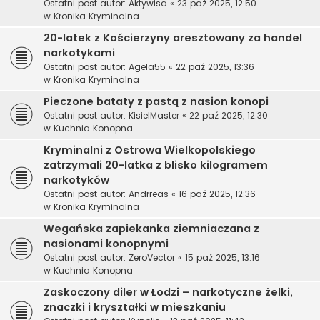
Ostatni post autor:
Aktywisa
«
23 paź 2025, 12:50
w
Kronika Kryminalna
20-latek z Kościerzyny aresztowany za handel
narkotykami
Ostatni post autor:
Agela55
«
22 paź 2025, 13:36
w
Kronika Kryminalna
Pieczone bataty z pastą z nasion konopi
Ostatni post autor:
KisielMaster
«
22 paź 2025, 12:30
w
Kuchnia Konopna
Kryminalni z Ostrowa Wielkopolskiego
zatrzymali 20-latka z blisko kilogramem
narkotyków
Ostatni post autor:
Andrreas
«
16 paź 2025, 12:36
w
Kronika Kryminalna
Wegańska zapiekanka ziemniaczana z
nasionami konopnymi
Ostatni post autor:
ZeroVector
«
15 paź 2025, 13:16
w
Kuchnia Konopna
Zaskoczony diler w Łodzi – narkotyczne żelki,
znaczki i kryształki w mieszkaniu