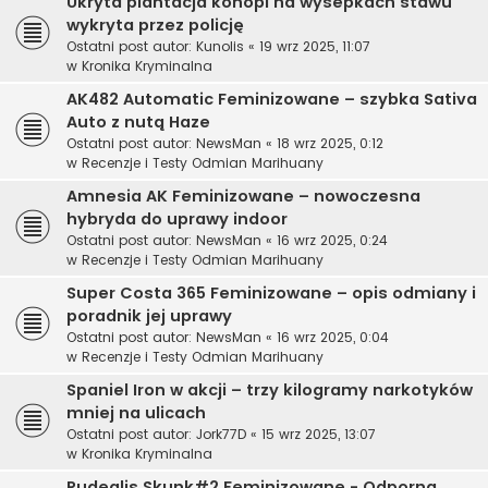
Ukryta plantacja konopi na wysepkach stawu
wykryta przez policję
Ostatni post autor:
Kunolis
«
19 wrz 2025, 11:07
w
Kronika Kryminalna
AK482 Automatic Feminizowane – szybka Sativa
Auto z nutą Haze
Ostatni post autor:
NewsMan
«
18 wrz 2025, 0:12
w
Recenzje i Testy Odmian Marihuany
Amnesia AK Feminizowane – nowoczesna
hybryda do uprawy indoor
Ostatni post autor:
NewsMan
«
16 wrz 2025, 0:24
w
Recenzje i Testy Odmian Marihuany
Super Costa 365 Feminizowane – opis odmiany i
poradnik jej uprawy
Ostatni post autor:
NewsMan
«
16 wrz 2025, 0:04
w
Recenzje i Testy Odmian Marihuany
Spaniel Iron w akcji – trzy kilogramy narkotyków
mniej na ulicach
Ostatni post autor:
Jork77D
«
15 wrz 2025, 13:07
w
Kronika Kryminalna
Rudealis Skunk#2 Feminizowane - Odporna