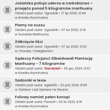
Jasielska policja uderza w narkobiznes –
przejęto ponad 5 kilogramów marihuany
Ostatni post autor:
Ogrodnik
«
17 lip 2025, 12:44
w
Kronika Kryminalna
Plamy na suszu
Ostatni post autor:
Ogrodnik
«
07 lut 2025, 13:15
w
Suszenie Marihuany
Żółknięcie liści
Ostatni post autor:
Ogrodnik
«
07 lut 2025, 13:03
w
Choroby i Dolegliwości
Sądeccy Policjanci Zlikwidowali Plantację
Marihuany - 7 Kilogramów
Ostatni post autor:
Gandzialf
«
29 gru 2024, 13:57
w
Kronika Kryminalna
Sadzonki w lesie
Ostatni post autor:
Agela55
«
23 paź 2024, 8:58
w
Outdoor czyli Uprawa na Dworze
Foliowy namiat pełen konopi
Ostatni post autor:
Pasiont
«
03 lis 2022, 9:19
w
Kronika Kryminalna