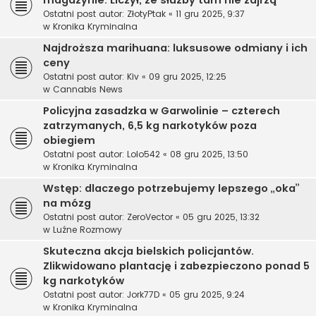
Ostatni post autor:
ZłotyPtak
«
11 gru 2025, 9:37
w
Kronika Kryminalna
Najdroższa marihuana: luksusowe odmiany i ich
ceny
Ostatni post autor:
Kiv
«
09 gru 2025, 12:25
w
Cannabis News
Policyjna zasadzka w Garwolinie – czterech
zatrzymanych, 6,5 kg narkotyków poza
obiegiem
Ostatni post autor:
Lolo542
«
08 gru 2025, 13:50
w
Kronika Kryminalna
Wstęp: dlaczego potrzebujemy lepszego „oka”
na mózg
Ostatni post autor:
ZeroVector
«
05 gru 2025, 13:32
w
Luźne Rozmowy
Skuteczna akcja bielskich policjantów.
Zlikwidowano plantację i zabezpieczono ponad 5
kg narkotyków
Ostatni post autor:
Jork77D
«
05 gru 2025, 9:24
w
Kronika Kryminalna