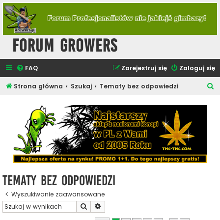
Forum Growers
FAQ
Zarejestruj się
Zaloguj się
S
Strona główna
Szukaj
Tematy bez odpowiedzi
z
u
k
a
j
Tematy bez odpowiedzi
Wyszukiwanie zaawansowane
Szukaj
Wyszukiwanie zaawansowane