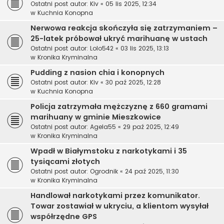
Ostatni post autor:
Kiv
«
05 lis 2025, 12:34
w
Kuchnia Konopna
Nerwowa reakcja skończyła się zatrzymaniem –
25-latek próbował ukryć marihuanę w ustach
Ostatni post autor:
Lolo542
«
03 lis 2025, 13:13
w
Kronika Kryminalna
Pudding z nasion chia i konopnych
Ostatni post autor:
Kiv
«
30 paź 2025, 12:28
w
Kuchnia Konopna
Policja zatrzymała mężczyznę z 660 gramami
marihuany w gminie Mieszkowice
Ostatni post autor:
Agela55
«
29 paź 2025, 12:49
w
Kronika Kryminalna
Wpadł w Białymstoku z narkotykami i 35
tysiącami złotych
Ostatni post autor:
Ogrodnik
«
24 paź 2025, 11:30
w
Kronika Kryminalna
Handlował narkotykami przez komunikator.
Towar zostawiał w ukryciu, a klientom wysyłał
współrzędne GPS