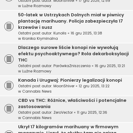
Ostatni post autor:
MoonShiver
«
17 gru 2025, 12:59
w
Luźne Rozmowy
50-latek w Ustrzykach Dolnych miał w piwnicy
plantację marihuany. Policja zabezpieczyła 17
krzewów i susz
Ostatni post autor:
Kunolis
«
16 gru 2025, 13:38
w
Kronika Kryminalna
Dlaczego surowe liście konopi nie wywołują
efektu psychoaktywnego? Rola dekarboksylacji
THC
Ostatni post autor:
ParówkaZniszczenia
«
16 gru 2025, 13:21
w
Luźne Rozmowy
Kanada i Urugwaj: Pionierzy legalizacji konopi
Ostatni post autor:
MoonShiver
«
12 gru 2025, 13:22
w
Cannabis News
CBD vs THC: Różnice, właściwości i potencjalne
zastosowania
Ostatni post autor:
ZeroVector
«
11 gru 2025, 12:36
w
Cannabis News
Ukrył 17 kilogramów marihuany w firmowym
magazynie. Liczył, że służby tam nie zajrzą