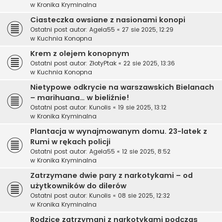
w
Kronika Kryminalna
Ciasteczka owsiane z nasionami konopi
Ostatni post autor:
Agela55
«
27 sie 2025, 12:29
w
Kuchnia Konopna
Krem z olejem konopnym
Ostatni post autor:
ZłotyPtak
«
22 sie 2025, 13:36
w
Kuchnia Konopna
Nietypowe odkrycie na warszawskich Bielanach
– marihuana… w bieliźnie!
Ostatni post autor:
Kunolis
«
19 sie 2025, 13:12
w
Kronika Kryminalna
Plantacja w wynajmowanym domu. 23-latek z
Rumi w rękach policji
Ostatni post autor:
Agela55
«
12 sie 2025, 8:52
w
Kronika Kryminalna
Zatrzymane dwie pary z narkotykami – od
użytkowników do dilerów
Ostatni post autor:
Kunolis
«
08 sie 2025, 12:32
w
Kronika Kryminalna
Rodzice zatrzymani z narkotykami podczas