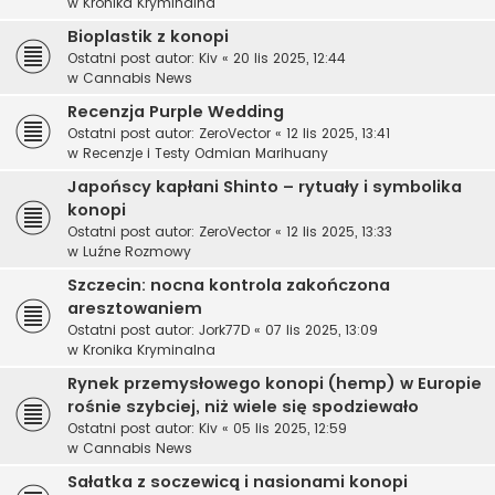
w
Kronika Kryminalna
Bioplastik z konopi
Ostatni post autor:
Kiv
«
20 lis 2025, 12:44
w
Cannabis News
Recenzja Purple Wedding
Ostatni post autor:
ZeroVector
«
12 lis 2025, 13:41
w
Recenzje i Testy Odmian Marihuany
Japońscy kapłani Shinto – rytuały i symbolika
konopi
Ostatni post autor:
ZeroVector
«
12 lis 2025, 13:33
w
Luźne Rozmowy
Szczecin: nocna kontrola zakończona
aresztowaniem
Ostatni post autor:
Jork77D
«
07 lis 2025, 13:09
w
Kronika Kryminalna
Rynek przemysłowego konopi (hemp) w Europie
rośnie szybciej, niż wiele się spodziewało
Ostatni post autor:
Kiv
«
05 lis 2025, 12:59
w
Cannabis News
Sałatka z soczewicą i nasionami konopi