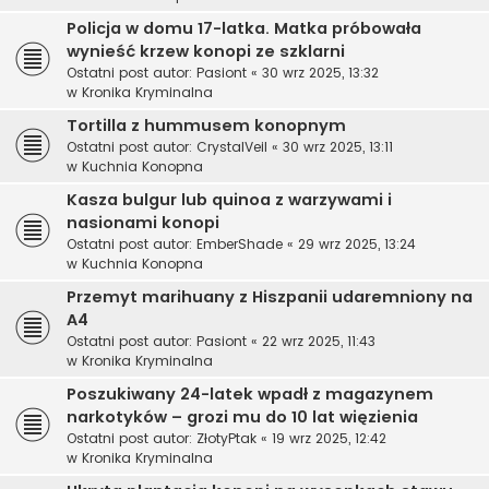
Policja w domu 17-latka. Matka próbowała
wynieść krzew konopi ze szklarni
Ostatni post autor:
Pasiont
«
30 wrz 2025, 13:32
w
Kronika Kryminalna
Tortilla z hummusem konopnym
Ostatni post autor:
CrystalVeil
«
30 wrz 2025, 13:11
w
Kuchnia Konopna
Kasza bulgur lub quinoa z warzywami i
nasionami konopi
Ostatni post autor:
EmberShade
«
29 wrz 2025, 13:24
w
Kuchnia Konopna
Przemyt marihuany z Hiszpanii udaremniony na
A4
Ostatni post autor:
Pasiont
«
22 wrz 2025, 11:43
w
Kronika Kryminalna
Poszukiwany 24-latek wpadł z magazynem
narkotyków – grozi mu do 10 lat więzienia
Ostatni post autor:
ZłotyPtak
«
19 wrz 2025, 12:42
w
Kronika Kryminalna