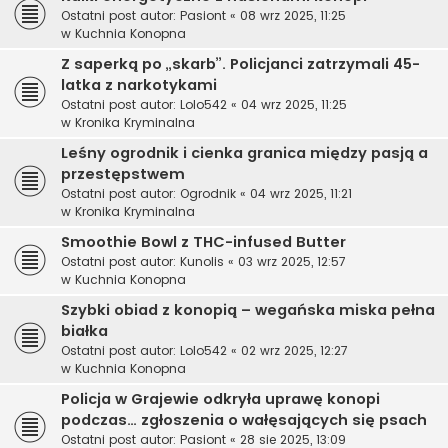
Ostatni post autor:
Pasiont
«
08 wrz 2025, 11:25
w
Kuchnia Konopna
Z saperką po „skarb”. Policjanci zatrzymali 45-
latka z narkotykami
Ostatni post autor:
Lolo542
«
04 wrz 2025, 11:25
w
Kronika Kryminalna
Leśny ogrodnik i cienka granica między pasją a
przestępstwem
Ostatni post autor:
Ogrodnik
«
04 wrz 2025, 11:21
w
Kronika Kryminalna
Smoothie Bowl z THC-infused Butter
Ostatni post autor:
Kunolis
«
03 wrz 2025, 12:57
w
Kuchnia Konopna
Szybki obiad z konopią – wegańska miska pełna
białka
Ostatni post autor:
Lolo542
«
02 wrz 2025, 12:27
w
Kuchnia Konopna
Policja w Grajewie odkryła uprawę konopi
podczas… zgłoszenia o wałęsających się psach
Ostatni post autor:
Pasiont
«
28 sie 2025, 13:09