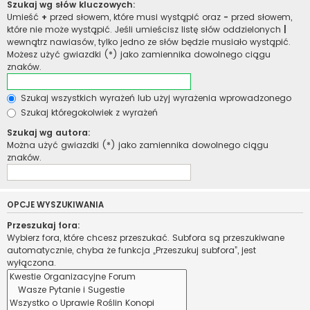
Szukaj wg słów kluczowych:
Umieść
+
przed słowem, które musi wystąpić oraz
-
przed słowem,
które nie może wystąpić. Jeśli umieścisz listę słów oddzielonych
|
wewnątrz nawiasów, tylko jedno ze słów będzie musiało wystąpić.
Możesz użyć gwiazdki (*) jako zamiennika dowolnego ciągu
znaków.
Szukaj wszystkich wyrażeń lub użyj wyrażenia wprowadzonego
Szukaj któregokolwiek z wyrażeń
Szukaj wg autora:
Można użyć gwiazdki (*) jako zamiennika dowolnego ciągu
znaków.
OPCJE WYSZUKIWANIA
Przeszukaj fora:
Wybierz fora, które chcesz przeszukać. Subfora są przeszukiwane
automatycznie, chyba że funkcja „Przeszukuj subfora”, jest
wyłączona.