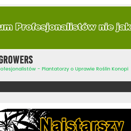
Growers
ofesjonalistów - Plantatorzy o Uprawie Roślin Konopi