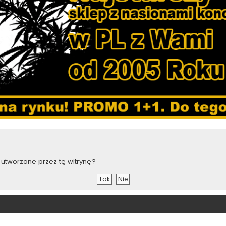
utworzone przez tę witrynę?