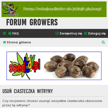
Forum Growers
FAQ
Zarejestruj się
Zaloguj się
S
Strona główna
z
u
k
a
j
Usuń ciasteczka witryny
Czy na pewno chcesz usunąć wszystkie ciasteczka utworzone
przez tę witrynę?