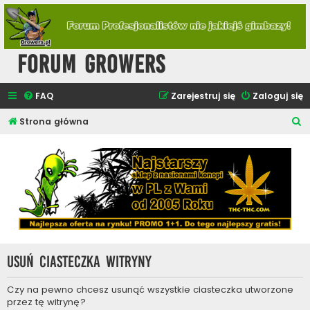
Forum Growers
FAQ
Zarejestruj się
Zaloguj się
S
Strona główna
z
u
k
a
j
Usuń ciasteczka witryny
Czy na pewno chcesz usunąć wszystkie ciasteczka utworzone
przez tę witrynę?