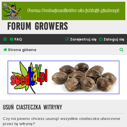
Forum Growers
FAQ
Zarejestruj się
Zaloguj się
S
Strona główna
z
u
k
a
j
Usuń ciasteczka witryny
Czy na pewno chcesz usunąć wszystkie ciasteczka utworzone
przez tę witrynę?