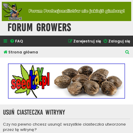
Forum Growers
FAQ
Zarejestruj się
Zaloguj się
S
Strona główna
z
u
k
a
j
Usuń ciasteczka witryny
Czy na pewno chcesz usunąć wszystkie ciasteczka utworzone
przez tę witrynę?