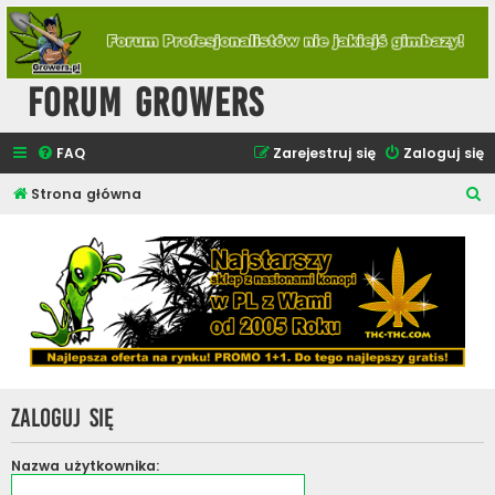
Forum Growers
FAQ
Zarejestruj się
Zaloguj się
S
Strona główna
z
u
k
a
j
Zaloguj się
Nazwa użytkownika: