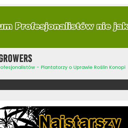
Growers
ofesjonalistów - Plantatorzy o Uprawie Roślin Konopi