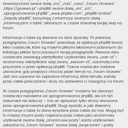
stowarzyszone zwane dalej „my”, „nas”, „nasz”, „Forum Growers”,
„https://growers.pl” i phpBB zwane dalej „oni”, „ich”,
„oprogramowanie phpBB”, „www.phpbb.com”, „phpBB Limited”,
„Zespoły phpBB”, korzystają z informacji zwanymi dalej
„informacjami o tobie” zebranych w czasie dowolnej twojej sesji na
forum.
Informacje o tobie są zbierane na dwa sposoby. Po pierwsze,
przeglądanie „Forum Growers” powoduje, że aplikacja phpBB tworzy
kilka ciasteczek, które są małymi plikami tekstowymi pobranymi do
katalogu plików tymczasowych twojej przeglądarki. Pierwsze dwa
ciasteczka zawierają identyfikator użytkownika zwany „user-id” i
anonimowy identyfikator sesji zwany „session-id”, automatycznie
przyznane ci przez aplikację phpBB. Trzecie ciasteczko zostanie
utworzone, gdy przejrzysz chociaż jeden temat na „Forum Growers”.
Jest ono używane do zapisania informacji, które tematy zostały
przez ciebie przeczytane i służy do ułatwienia ci nawigacji na forum.
W czasie przeglądania „Forum Growers” możemy też utworzyć
ciasteczka niezależne od oprogramowania phpBB, ale ich ten
dokument nie dotyczy – ma on opisywać tylko strony stworzone
przez oprogramowanie phpBB. Drugi sposób, w jaki zbieramy
informacje o tobie, to dane wysyłane przez ciebie do nas. Mogą być
to między innymi posty napisane przez ciebie jako anonimowy
użytkownik zwane dalej „anonimowe posty”, konta użytkownika
założone na „Forum Growers” zwane dalej „twoje konto” i posty