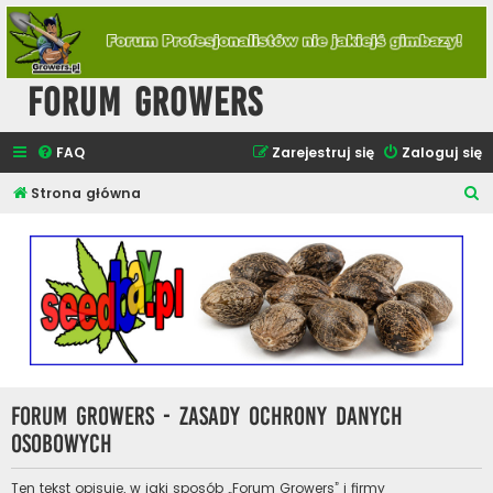
Forum Growers
FAQ
Zarejestruj się
Zaloguj się
S
Strona główna
z
u
k
a
j
Forum Growers - Zasady ochrony danych
osobowych
Ten tekst opisuje, w jaki sposób „Forum Growers” i firmy