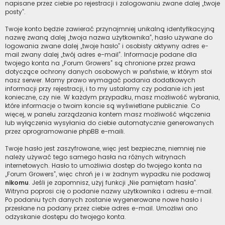
napisane przez ciebie po rejestracji i zalogowaniu zwane dalej „twoje
posty”.
Twoje konto będzie zawierać przynajmniej unikalną identyfikacyjną
nazwę zwaną dalej „twoja nazwa użytkownika”, hasło używane do
logowania zwane dalej „twoje hasło” i osobisty aktywny adres e-
mail zwany dalej „twój adres e-mail”. Informacje podane dla
twojego konta na „Forum Growers” są chronione przez prawa
dotyczące ochrony danych osobowych w państwie, w którym stoi
nasz serwer. Mamy prawo wymagać podania dodatkowych
informacji przy rejestracji, i to my ustalamy czy podanie ich jest
konieczne, czy nie. W każdym przypadku, masz możliwość wybrania,
które informacje o twoim koncie są wyświetlane publicznie. Co
więcej, w panelu zarządzania kontem masz możliwość włączenia
lub wyłączenia wysyłania do ciebie automatycznie generowanych
przez oprogramowanie phpBB e-maili.
Twoje hasło jest zaszyfrowane, więc jest bezpieczne, niemniej nie
należy używać tego samego hasła na różnych witrynach
internetowych. Hasło to umożliwia dostęp do twojego konta na
„Forum Growers”, więc chroń je i w żadnym wypadku nie podawaj
nikomu
. Jeśli je zapomnisz, użyj funkcji „Nie pamiętam hasła”.
Witryna poprosi cię o podanie nazwy użytkownika i adresu e-mail.
Po podaniu tych danych zostanie wygenerowane nowe hasło i
przesłane na podany przez ciebie adres e-mail. Umożliwi ono
odzyskanie dostępu do twojego konta.