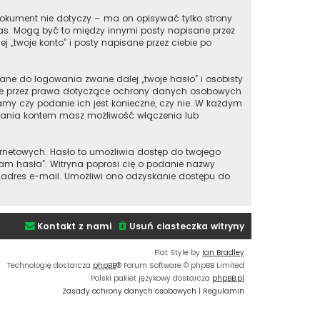
okument nie dotyczy – ma on opisywać tylko strony
nas. Mogą być to między innymi posty napisane przez
„twoje konto” i posty napisane przez ciebie po
ane do logowania zwane dalej „twoje hasło” i osobisty
ione przez prawa dotyczące ochrony danych osobowych
my czy podanie ich jest konieczne, czy nie. W każdym
ądzania kontem masz możliwość włączenia lub
ernetowych. Hasło to umożliwia dostęp do twojego
iętam hasła”. Witryna poprosi cię o podanie nazwy
 adres e-mail. Umożliwi ono odzyskanie dostępu do
Kontakt z nami
Usuń ciasteczka witryny
Flat Style by
Ian Bradley
Technologię dostarcza
phpBB
® Forum Software © phpBB Limited
Polski pakiet językowy dostarcza
phpBB.pl
Zasady ochrony danych osobowych
|
Regulamin