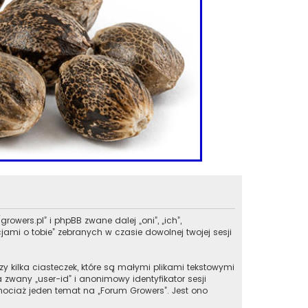
rowers.pl” i phpBB zwane dalej „oni”, „ich”,
ami o tobie” zebranych w czasie dowolnej twojej sesji
y kilka ciasteczek, które są małymi plikami tekstowymi
zwany „user-id” i anonimowy identyfikator sesji
chociaż jeden temat na „Forum Growers”. Jest ono