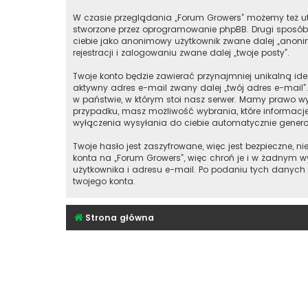
W czasie przeglądania „Forum Growers” możemy też ut
stworzone przez oprogramowanie phpBB. Drugi sposób, 
ciebie jako anonimowy użytkownik zwane dalej „anonim
rejestracji i zalogowaniu zwane dalej „twoje posty”.
Twoje konto będzie zawierać przynajmniej unikalną id
aktywny adres e-mail zwany dalej „twój adres e-mai
w państwie, w którym stoi nasz serwer. Mamy prawo wy
przypadku, masz możliwość wybrania, które informacj
wyłączenia wysyłania do ciebie automatycznie gener
Twoje hasło jest zaszyfrowane, więc jest bezpieczne,
konta na „Forum Growers”, więc chroń je i w żadnym
użytkownika i adresu e-mail. Po podaniu tych danych
twojego konta.
Strona główna