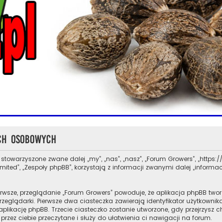
ch osobowych
 stowarzyszone zwane dalej „my”, „nas”, „nasz”, „Forum Growers”, „https://g
ed”, „Zespoły phpBB”, korzystają z informacji zwanymi dalej „informacj
rwsze, przeglądanie „Forum Growers” powoduje, że aplikacja phpBB tworz
glądarki. Pierwsze dwa ciasteczka zawierają identyfikator użytkownika 
aplikację phpBB. Trzecie ciasteczko zostanie utworzone, gdy przejrzysz 
przez ciebie przeczytane i służy do ułatwienia ci nawigacji na forum.