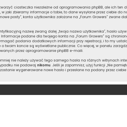
worzyć ciasteczka niezależne od oprogramowania phpBB, ale ich ten d
w jaki zbieramy informacje o tobie, to dane wysyłane przez ciebie do 
owe posty”, konta użytkownika założone na „Forum Growers” zwane dalej 
entyfikacyjną nazwę zwaną dalej „twoja nazwa użytkownika”, hasło używ
l”. Informacje podane dla twojego konta na „Forum Growers” są chron
magać podania dodatkowych informacji przy rejestracji, i to my ustala
e o twoim koncie są wyświetlane publicznie. Co więcej, w panelu zarz
owanych przez oprogramowanie phpBB e-maili.
 niemniej nie należy używać tego samego hasła na różnych witrynach int
 wypadku nie podawaj
nikomu
. Jeśli je zapomnisz, użyj funkcji „Nie pam
 zostanie wygenerowane nowe hasło i przesłane na podany przez ciebie