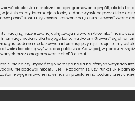
worzyć ciasteczka niezależne od oprogramowania phpBB, ale ich ten d
w jaki zbieramy informacje o tobie, to dane wysyłane przez ciebie do 
owe posty”, konta użytkownika założone na „Forum Growers” zwane dalej 
entyfikacyjną nazwę zwaną dalej „twoja nazwa użytkownika”, hasło używ
l”. Informacje podane dla twojego konta na „Forum Growers” są chron
magać podania dodatkowych informacji przy rejestracji, i to my ustala
e o twoim koncie są wyświetlane publicznie. Co więcej, w panelu zarz
owanych przez oprogramowanie phpBB e-maili.
 niemniej nie należy używać tego samego hasła na różnych witrynach int
 wypadku nie podawaj
nikomu
. Jeśli je zapomnisz, użyj funkcji „Nie pam
 zostanie wygenerowane nowe hasło i przesłane na podany przez ciebie