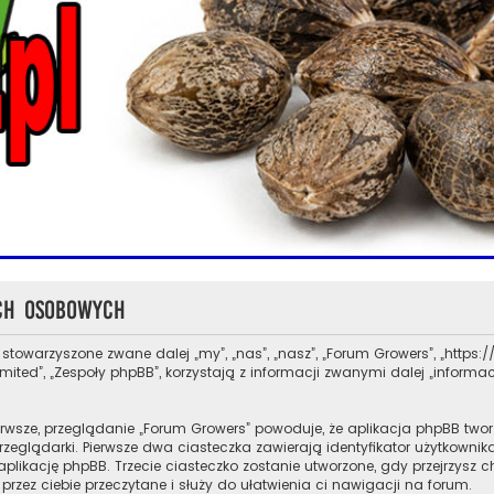
ch osobowych
 stowarzyszone zwane dalej „my”, „nas”, „nasz”, „Forum Growers”, „https://g
ed”, „Zespoły phpBB”, korzystają z informacji zwanymi dalej „informacj
rwsze, przeglądanie „Forum Growers” powoduje, że aplikacja phpBB tworz
glądarki. Pierwsze dwa ciasteczka zawierają identyfikator użytkownika 
aplikację phpBB. Trzecie ciasteczko zostanie utworzone, gdy przejrzysz 
przez ciebie przeczytane i służy do ułatwienia ci nawigacji na forum.