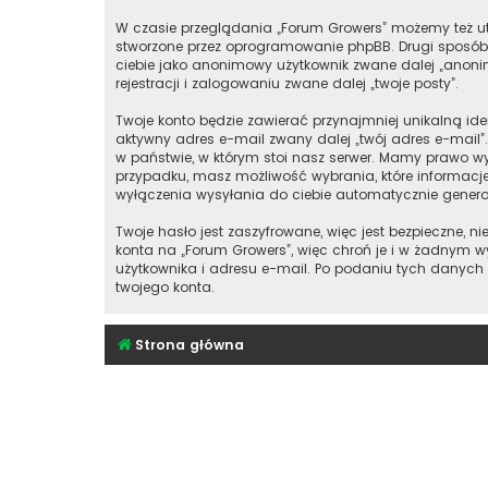
W czasie przeglądania „Forum Growers” możemy też ut
stworzone przez oprogramowanie phpBB. Drugi sposób, 
ciebie jako anonimowy użytkownik zwane dalej „anonim
rejestracji i zalogowaniu zwane dalej „twoje posty”.
Twoje konto będzie zawierać przynajmniej unikalną id
aktywny adres e-mail zwany dalej „twój adres e-mai
w państwie, w którym stoi nasz serwer. Mamy prawo wy
przypadku, masz możliwość wybrania, które informacj
wyłączenia wysyłania do ciebie automatycznie gener
Twoje hasło jest zaszyfrowane, więc jest bezpieczne,
konta na „Forum Growers”, więc chroń je i w żadnym
użytkownika i adresu e-mail. Po podaniu tych danych
twojego konta.
Strona główna