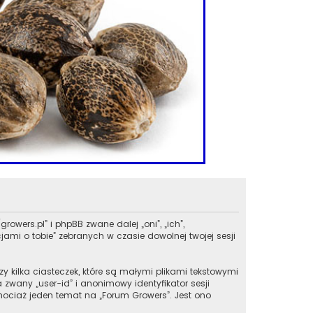
rowers.pl” i phpBB zwane dalej „oni”, „ich”,
ami o tobie” zebranych w czasie dowolnej twojej sesji
y kilka ciasteczek, które są małymi plikami tekstowymi
zwany „user-id” i anonimowy identyfikator sesji
chociaż jeden temat na „Forum Growers”. Jest ono