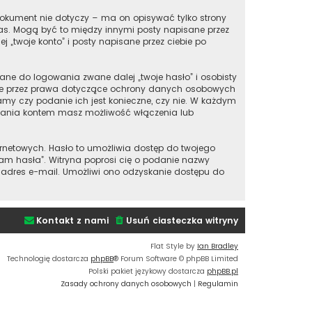
okument nie dotyczy – ma on opisywać tylko strony
nas. Mogą być to między innymi posty napisane przez
„twoje konto” i posty napisane przez ciebie po
ane do logowania zwane dalej „twoje hasło” i osobisty
ione przez prawa dotyczące ochrony danych osobowych
my czy podanie ich jest konieczne, czy nie. W każdym
ądzania kontem masz możliwość włączenia lub
ernetowych. Hasło to umożliwia dostęp do twojego
iętam hasła”. Witryna poprosi cię o podanie nazwy
 adres e-mail. Umożliwi ono odzyskanie dostępu do
Kontakt z nami
Usuń ciasteczka witryny
Flat Style by
Ian Bradley
Technologię dostarcza
phpBB
® Forum Software © phpBB Limited
Polski pakiet językowy dostarcza
phpBB.pl
Zasady ochrony danych osobowych
|
Regulamin