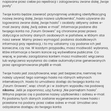
napisane przez ciebie po rejestracji i zalogowaniu zwane dalej „twoje
posty”.
Twoje konto będzie zawierać przynajmniej unikalną identyfikacyjną
nazwę zwaną dalej „twoja nazwa użytkownika”, hasło używane do
logowania zwane dalej „twoje hasło” i osobisty aktywny adres e-
mail zwany dalej „twój adres e-mail”. Informacje podane dla
twojego konta na „Forum Growers” są chronione przez prawa
dotyczące ochrony danych osobowych w państwie, w którym stoi
nasz serwer. Mamy prawo wymagać podania dodatkowych
informacji przy rejestracji, i to my ustalamy czy podanie ich jest
konieczne, czy nie. W każdym przypadku, masz możliwość wybrania,
które informacje o twoim koncie są wyświetlane publicznie. Co
więcej, w panelu zarządzania kontem masz możliwość włączenia
lub wyłączenia wysyłania do ciebie automatycznie generowanych
przez oprogramowanie phpBB e-maili.
Twoje hasło jest zaszyfrowane, więc jest bezpieczne, niemniej nie
należy używać tego samego hasła na różnych witrynach
internetowych. Hasło to umożliwia dostęp do twojego konta na
„Forum Growers”, więc chroń je i w żadnym wypadku nie podawaj
nikomu
. Jeśli je zapomnisz, użyj funkcji „Nie pamiętam hasła”.
Witryna poprosi cię o podanie nazwy użytkownika i adresu e-mail.
Po podaniu tych danych zostanie wygenerowane nowe hasło i
przesłane na podany przez ciebie adres e-mail. Umożliwi ono
odzyskanie dostępu do twojego konta.