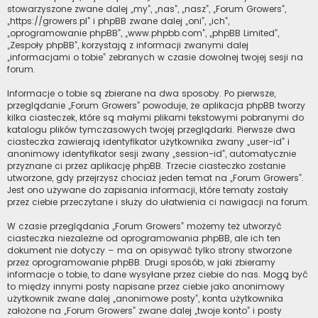
stowarzyszone zwane dalej „my”, „nas”, „nasz”, „Forum Growers”,
„https://growers.pl” i phpBB zwane dalej „oni”, „ich”,
„oprogramowanie phpBB”, „www.phpbb.com”, „phpBB Limited”,
„Zespoły phpBB”, korzystają z informacji zwanymi dalej
„informacjami o tobie” zebranych w czasie dowolnej twojej sesji na
forum.
Informacje o tobie są zbierane na dwa sposoby. Po pierwsze,
przeglądanie „Forum Growers” powoduje, że aplikacja phpBB tworzy
kilka ciasteczek, które są małymi plikami tekstowymi pobranymi do
katalogu plików tymczasowych twojej przeglądarki. Pierwsze dwa
ciasteczka zawierają identyfikator użytkownika zwany „user-id” i
anonimowy identyfikator sesji zwany „session-id”, automatycznie
przyznane ci przez aplikację phpBB. Trzecie ciasteczko zostanie
utworzone, gdy przejrzysz chociaż jeden temat na „Forum Growers”.
Jest ono używane do zapisania informacji, które tematy zostały
przez ciebie przeczytane i służy do ułatwienia ci nawigacji na forum.
W czasie przeglądania „Forum Growers” możemy też utworzyć
ciasteczka niezależne od oprogramowania phpBB, ale ich ten
dokument nie dotyczy – ma on opisywać tylko strony stworzone
przez oprogramowanie phpBB. Drugi sposób, w jaki zbieramy
informacje o tobie, to dane wysyłane przez ciebie do nas. Mogą być
to między innymi posty napisane przez ciebie jako anonimowy
użytkownik zwane dalej „anonimowe posty”, konta użytkownika
założone na „Forum Growers” zwane dalej „twoje konto” i posty