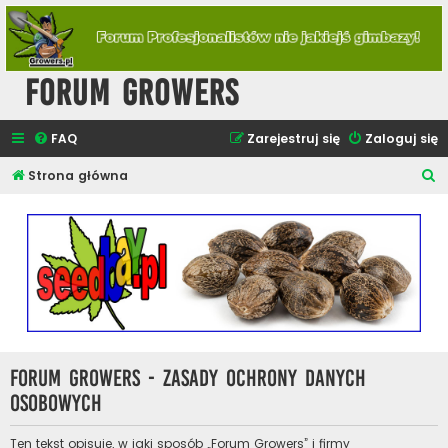
Forum Growers
FAQ
Zarejestruj się
Zaloguj się
S
Strona główna
z
u
k
a
j
Forum Growers - Zasady ochrony danych
osobowych
Ten tekst opisuje, w jaki sposób „Forum Growers” i firmy