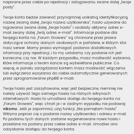
napisane przez ciebie po rejestracji i zalogowaniu zwane dalej „twoje
posty”.
Twoje konto będzie zawierać przynajmniej unikalną identyfikacyjną
nazwę zwaną dalej „twoja nazwa użytkownika”, hasło używane do
logowania zwane dalej „twoje hasło” i osobisty aktywny adres e-
mail zwany dalej „twój adres e-mail”. Informacje podane dla
twojego konta na „Forum Growers” są chronione przez prawa
dotyczące ochrony danych osobowych w państwie, w którym stoi
nasz serwer. Mamy prawo wymagać podania dodatkowych
informacji przy rejestracji, i to my ustalamy czy podanie ich jest
konieczne, czy nie. W każdym przypadku, masz możliwość wybrania,
które informacje o twoim koncie są wyświetlane publicznie. Co
więcej, w panelu zarządzania kontem masz możliwość włączenia
lub wyłączenia wysyłania do ciebie automatycznie generowanych
przez oprogramowanie phpBB e-maili.
Twoje hasło jest zaszyfrowane, więc jest bezpieczne, niemniej nie
należy używać tego samego hasła na różnych witrynach
internetowych. Hasło to umożliwia dostęp do twojego konta na
„Forum Growers”, więc chroń je i w żadnym wypadku nie podawaj
nikomu
. Jeśli je zapomnisz, użyj funkcji „Nie pamiętam hasła”.
Witryna poprosi cię o podanie nazwy użytkownika i adresu e-mail.
Po podaniu tych danych zostanie wygenerowane nowe hasło i
przesłane na podany przez ciebie adres e-mail. Umożliwi ono
odzyskanie dostępu do twojego konta.