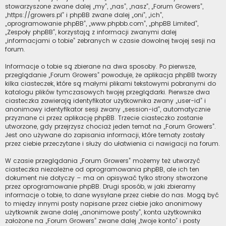
stowarzyszone zwane dalej „my”, „nas”, „nasz”, „Forum Growers”,
„https://growers.pl” i phpBB zwane dalej „oni”, „ich”,
„oprogramowanie phpBB”, „www.phpbb.com”, „phpBB Limited”,
„Zespoły phpBB”, korzystają z informacji zwanymi dalej
„informacjami o tobie” zebranych w czasie dowolnej twojej sesji na
forum.
Informacje o tobie są zbierane na dwa sposoby. Po pierwsze,
przeglądanie „Forum Growers” powoduje, że aplikacja phpBB tworzy
kilka ciasteczek, które są małymi plikami tekstowymi pobranymi do
katalogu plików tymczasowych twojej przeglądarki. Pierwsze dwa
ciasteczka zawierają identyfikator użytkownika zwany „user-id” i
anonimowy identyfikator sesji zwany „session-id”, automatycznie
przyznane ci przez aplikację phpBB. Trzecie ciasteczko zostanie
utworzone, gdy przejrzysz chociaż jeden temat na „Forum Growers”.
Jest ono używane do zapisania informacji, które tematy zostały
przez ciebie przeczytane i służy do ułatwienia ci nawigacji na forum.
W czasie przeglądania „Forum Growers” możemy też utworzyć
ciasteczka niezależne od oprogramowania phpBB, ale ich ten
dokument nie dotyczy – ma on opisywać tylko strony stworzone
przez oprogramowanie phpBB. Drugi sposób, w jaki zbieramy
informacje o tobie, to dane wysyłane przez ciebie do nas. Mogą być
to między innymi posty napisane przez ciebie jako anonimowy
użytkownik zwane dalej „anonimowe posty”, konta użytkownika
założone na „Forum Growers” zwane dalej „twoje konto” i posty