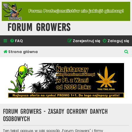
Forum Growers
FAQ
Zarejestruj się
Zaloguj się
S
Strona główna
z
u
k
a
j
Forum Growers - Zasady ochrony danych
osobowych
Ten tekst opisuje, w jaki sposób „Forum Growers” i firmy