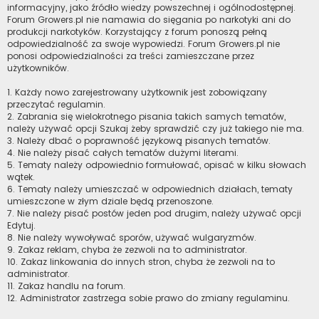
informacyjny, jako źródło wiedzy powszechnej i ogólnodostępnej.
Forum Growers.pl nie namawia do sięgania po narkotyki ani do
produkcji narkotyków. Korzystający z forum ponoszą pełną
odpowiedzialność za swoje wypowiedzi. Forum Growers.pl nie
ponosi odpowiedzialności za treści zamieszczane przez
użytkowników.
1. Każdy nowo zarejestrowany użytkownik jest zobowiązany
przeczytać regulamin.
2. Zabrania się wielokrotnego pisania takich samych tematów,
należy używać opcji Szukaj żeby sprawdzić czy już takiego nie ma.
3. Należy dbać o poprawność językową pisanych tematów.
4. Nie należy pisać całych tematów dużymi literami.
5. Tematy należy odpowiednio formułować, opisać w kilku słowach
wątek.
6. Tematy należy umieszczać w odpowiednich działach, tematy
umieszczone w złym dziale będą przenoszone.
7. Nie należy pisać postów jeden pod drugim, należy używać opcji
Edytuj.
8. Nie należy wywoływać sporów, używać wulgaryzmów.
9. Zakaz reklam, chyba że zezwoli na to administrator.
10. Zakaz linkowania do innych stron, chyba że zezwoli na to
administrator.
11. Zakaz handlu na forum.
12. Administrator zastrzega sobie prawo do zmiany regulaminu.