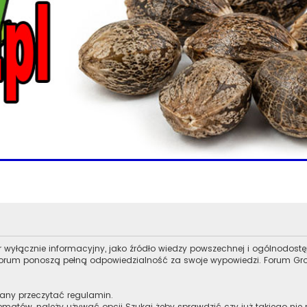
r wyłącznie informacyjny, jako źródło wiedzy powszechnej i ogólnodost
z forum ponoszą pełną odpowiedzialność za swoje wypowiedzi. Forum Grow
zany przeczytać regulamin.
ematów, należy używać opcji Szukaj żeby sprawdzić czy już takiego nie