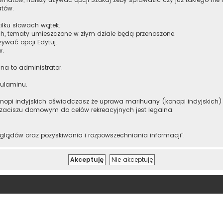
atów.
ilku słowach wątek.
h, tematy umieszczone w złym dziale będą przenoszone.
żywać opcji Edytuj.
w.
 na to administrator.
gulaminu.
onopi indyjskich oświadczasz że uprawa marihuany (konopi indyjskich) m
 zaciszu domowym do celów rekreacyjnych jest legalna.
lądów oraz pozyskiwania i rozpowszechniania informacji".