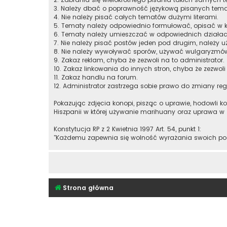
3. Należy dbać o poprawność językową pisanych tem
4. Nie należy pisać całych tematów dużymi literami.
5. Tematy należy odpowiednio formułować, opisać w k
6. Tematy należy umieszczać w odpowiednich działac
7. Nie należy pisać postów jeden pod drugim, należy u
8. Nie należy wywoływać sporów, używać wulgaryzmó
9. Zakaz reklam, chyba że zezwoli na to administrator.
10. Zakaz linkowania do innych stron, chyba że zezwoli
11. Zakaz handlu na forum.
12. Administrator zastrzega sobie prawo do zmiany re
Pokazując zdjęcia konopi, pisząc o uprawie, hodowli k
Hiszpanii w której używanie marihuany oraz uprawa w
Konstytucja RP z 2 Kwietnia 1997 Art. 54, punkt 1:
"Każdemu zapewnia się wolność wyrażania swoich pog
Strona główna