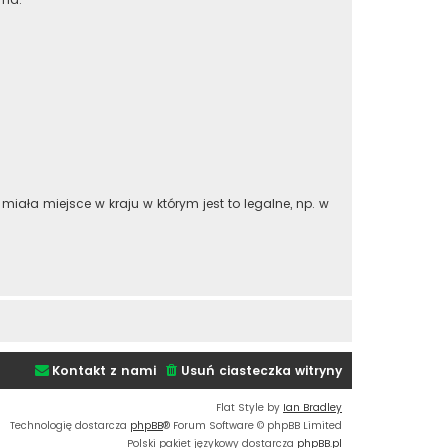
iała miejsce w kraju w którym jest to legalne, np. w
Kontakt z nami
Usuń ciasteczka witryny
Flat Style by
Ian Bradley
Technologię dostarcza
phpBB
® Forum Software © phpBB Limited
Polski pakiet językowy dostarcza
phpBB.pl