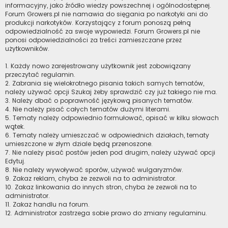
informacyjny, jako źródło wiedzy powszechnej i ogólnodostępnej.
Forum Growers.pl nie namawia do sięgania po narkotyki ani do
produkcji narkotyków. Korzystający z forum ponoszą pełną
odpowiedzialność za swoje wypowiedzi. Forum Growers.pl nie
ponosi odpowiedzialności za treści zamieszczane przez
użytkowników.
1. Każdy nowo zarejestrowany użytkownik jest zobowiązany
przeczytać regulamin.
2. Zabrania się wielokrotnego pisania takich samych tematów,
należy używać opcji Szukaj żeby sprawdzić czy już takiego nie ma.
3. Należy dbać o poprawność językową pisanych tematów.
4. Nie należy pisać całych tematów dużymi literami.
5. Tematy należy odpowiednio formułować, opisać w kilku słowach
wątek.
6. Tematy należy umieszczać w odpowiednich działach, tematy
umieszczone w złym dziale będą przenoszone.
7. Nie należy pisać postów jeden pod drugim, należy używać opcji
Edytuj.
8. Nie należy wywoływać sporów, używać wulgaryzmów.
9. Zakaz reklam, chyba że zezwoli na to administrator.
10. Zakaz linkowania do innych stron, chyba że zezwoli na to
administrator.
11. Zakaz handlu na forum.
12. Administrator zastrzega sobie prawo do zmiany regulaminu.