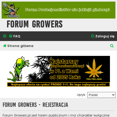
Forum Growers
FAQ
Zaloguj się
S
Strona główna
z
u
k
a
j
Język:
Forum Growers - Rejestracja
Forum Growers.pl jest forem publicznym i ma charakter wyłącznie