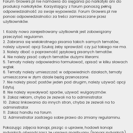
Forum Growers.pl nie namawia do sięgania po narkotyki ani do
produkcji narkotyków. Korzystający z forum ponoszą pełną
odpowiedzialność za swoje wypowiedzi. Forum Growers.pl nie
ponosi odpowiedzialności za treści zamieszczane przez
użytkowników.
1. Każdy nowo zarejestrowany użytkownik jest zobowiązany
przeczytać regulamin.
2. Zabrania się wielokrotnego pisania takich samych tematów,
należy używać opcji Szukaj żeby sprawdzić czy już takiego nie ma.
3. Należy dbać o poprawność językową pisanych tematów.
4. Nie należy pisać całych tematów dużymi literami.
5. Tematy należy odpowiednio formułować, opisać w kilku słowach
wątek.
6. Tematy należy umieszczać w odpowiednich działach, tematy
umieszczone w złym dziale będą przenoszone.
7. Nie należy pisać postów jeden pod drugim, należy używać opcji
Edytuj.
8. Nie należy wywoływać sporów, używać wulgaryzmów.
9. Zakaz reklam, chyba że zezwoli na to administrator.
10. Zakaz linkowania do innych stron, chyba że zezwoli na to
administrator.
11. Zakaz handlu na forum.
12. Administrator zastrzega sobie prawo do zmiany regulaminu.
Pokazując zdjęcia konopi, pisząc o uprawie, hodowli konopi
indyjskich oświadczasz że uprawa marihuany (konopi indyjskich)