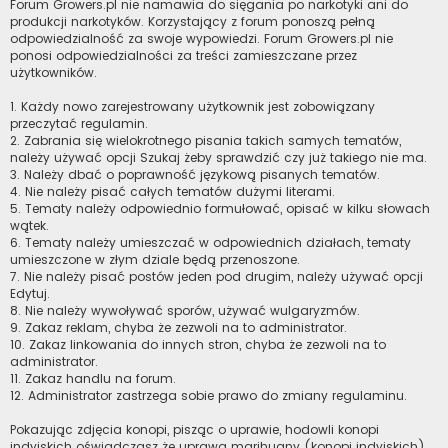
Forum Growers.pl nie namawia do sięgania po narkotyki ani do
produkcji narkotyków. Korzystający z forum ponoszą pełną
odpowiedzialność za swoje wypowiedzi. Forum Growers.pl nie
ponosi odpowiedzialności za treści zamieszczane przez
użytkowników.
1. Każdy nowo zarejestrowany użytkownik jest zobowiązany
przeczytać regulamin.
2. Zabrania się wielokrotnego pisania takich samych tematów,
należy używać opcji Szukaj żeby sprawdzić czy już takiego nie ma.
3. Należy dbać o poprawność językową pisanych tematów.
4. Nie należy pisać całych tematów dużymi literami.
5. Tematy należy odpowiednio formułować, opisać w kilku słowach
wątek.
6. Tematy należy umieszczać w odpowiednich działach, tematy
umieszczone w złym dziale będą przenoszone.
7. Nie należy pisać postów jeden pod drugim, należy używać opcji
Edytuj.
8. Nie należy wywoływać sporów, używać wulgaryzmów.
9. Zakaz reklam, chyba że zezwoli na to administrator.
10. Zakaz linkowania do innych stron, chyba że zezwoli na to
administrator.
11. Zakaz handlu na forum.
12. Administrator zastrzega sobie prawo do zmiany regulaminu.
Pokazując zdjęcia konopi, pisząc o uprawie, hodowli konopi
indyjskich oświadczasz że uprawa marihuany (konopi indyjskich)