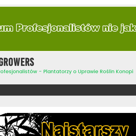
Growers
ofesjonalistów - Plantatorzy o Uprawie Roślin Konopi