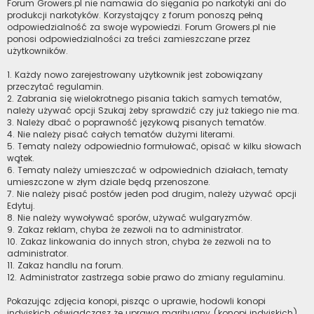
Forum Growers.pl nie namawia do sięgania po narkotyki ani do
produkcji narkotyków. Korzystający z forum ponoszą pełną
odpowiedzialność za swoje wypowiedzi. Forum Growers.pl nie
ponosi odpowiedzialności za treści zamieszczane przez
użytkowników.
1. Każdy nowo zarejestrowany użytkownik jest zobowiązany
przeczytać regulamin.
2. Zabrania się wielokrotnego pisania takich samych tematów,
należy używać opcji Szukaj żeby sprawdzić czy już takiego nie ma.
3. Należy dbać o poprawność językową pisanych tematów.
4. Nie należy pisać całych tematów dużymi literami.
5. Tematy należy odpowiednio formułować, opisać w kilku słowach
wątek.
6. Tematy należy umieszczać w odpowiednich działach, tematy
umieszczone w złym dziale będą przenoszone.
7. Nie należy pisać postów jeden pod drugim, należy używać opcji
Edytuj.
8. Nie należy wywoływać sporów, używać wulgaryzmów.
9. Zakaz reklam, chyba że zezwoli na to administrator.
10. Zakaz linkowania do innych stron, chyba że zezwoli na to
administrator.
11. Zakaz handlu na forum.
12. Administrator zastrzega sobie prawo do zmiany regulaminu.
Pokazując zdjęcia konopi, pisząc o uprawie, hodowli konopi
indyjskich oświadczasz że uprawa marihuany (konopi indyjskich)