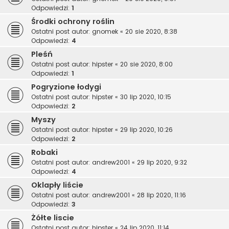
Odpowiedzi:
1
Środki ochrony roślin
Ostatni post autor:
gnomek
«
20 sie 2020, 8:38
Odpowiedzi:
4
Pleśń
Ostatni post autor:
hipster
«
20 sie 2020, 8:00
Odpowiedzi:
1
Pogryzione łodygi
Ostatni post autor:
hipster
«
30 lip 2020, 10:15
Odpowiedzi:
2
Myszy
Ostatni post autor:
hipster
«
29 lip 2020, 10:26
Odpowiedzi:
2
Robaki
Ostatni post autor:
andrew2001
«
29 lip 2020, 9:32
Odpowiedzi:
4
Oklapły liście
Ostatni post autor:
andrew2001
«
28 lip 2020, 11:16
Odpowiedzi:
3
Żółte liscie
Ostatni post autor:
hipster
«
24 lip 2020, 11:14