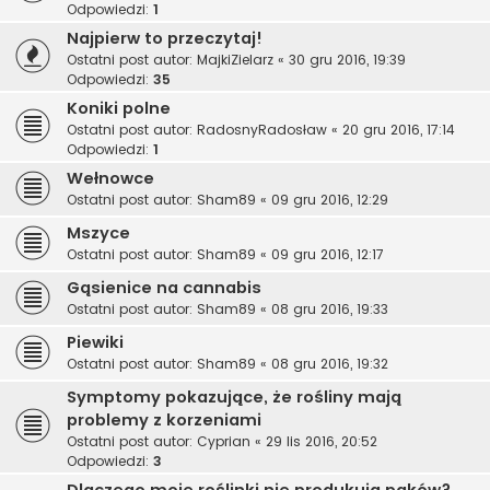
Odpowiedzi:
1
Najpierw to przeczytaj!
Ostatni post autor:
MajkiZielarz
«
30 gru 2016, 19:39
Odpowiedzi:
35
Koniki polne
Ostatni post autor:
RadosnyRadosław
«
20 gru 2016, 17:14
Odpowiedzi:
1
Wełnowce
Ostatni post autor:
Sham89
«
09 gru 2016, 12:29
Mszyce
Ostatni post autor:
Sham89
«
09 gru 2016, 12:17
Gąsienice na cannabis
Ostatni post autor:
Sham89
«
08 gru 2016, 19:33
Piewiki
Ostatni post autor:
Sham89
«
08 gru 2016, 19:32
Symptomy pokazujące, że rośliny mają
problemy z korzeniami
Ostatni post autor:
Cyprian
«
29 lis 2016, 20:52
Odpowiedzi:
3
Dlaczego moje roślinki nie produkują pąków?