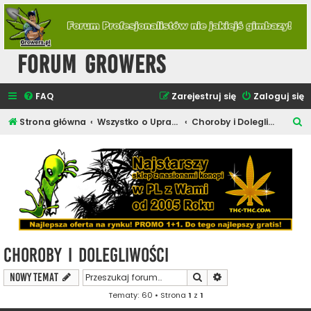
Forum Growers
FAQ
Zarejestruj się
Zaloguj się
S
Strona główna
Wszystko o Uprawie Roślin Konopi
Choroby i Dolegliwości
z
u
k
a
j
Choroby i Dolegliwości
Szukaj
Wyszukiwanie zaawa
NOWY TEMAT
Tematy: 60 • Strona
1
z
1