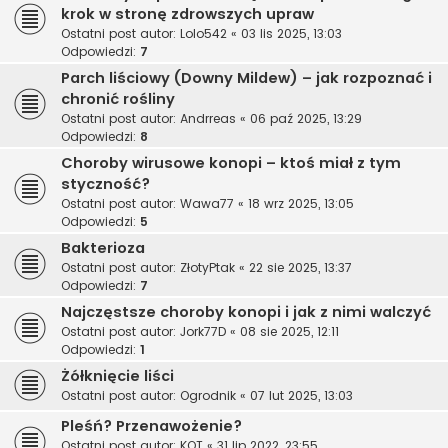
krok w stronę zdrowszych upraw
Ostatni post autor:
Lolo542
«
03 lis 2025, 13:03
Odpowiedzi:
7
Parch liściowy (Downy Mildew) – jak rozpoznać i
chronić rośliny
Ostatni post autor:
Andrreas
«
06 paź 2025, 13:29
Odpowiedzi:
8
Choroby wirusowe konopi – ktoś miał z tym
styczność?
Ostatni post autor:
Wawa77
«
18 wrz 2025, 13:05
Odpowiedzi:
5
Bakterioza
Ostatni post autor:
ZłotyPtak
«
22 sie 2025, 13:37
Odpowiedzi:
7
Najczęstsze choroby konopi i jak z nimi walczyć
Ostatni post autor:
Jork77D
«
08 sie 2025, 12:11
Odpowiedzi:
1
Żółknięcie liści
Ostatni post autor:
Ogrodnik
«
07 lut 2025, 13:03
Pleśń? Przenawożenie?
Ostatni post autor:
KOT
«
31 lip 2022, 23:55