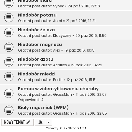
Niedobór siarki
Ostatni post autor:
Synek
«
24 paź 2016, 12:58
Niedobór potasu
Ostatni post autor:
Anioł
«
21 paź 2016, 12:21
Niedobór żelaza
Ostatni post autor:
Klasyczny
«
20 paź 2016, 11:56
Niedobór magnezu
Ostatni post autor:
Alex
«
19 paź 2016, 18:15
Niedobór azotu
Ostatni post autor:
Achilles
«
19 paź 2016, 14:25
Niedobór miedzi
Ostatni post autor:
Patiiii
«
12 paź 2016, 15:51
Pomoc w zidentyfikowaniu choroby
Ostatni post autor:
GrassMan
«
11 paź 2016, 22:07
Odpowiedzi:
2
Biały mączniak (WPM)
Ostatni post autor:
GrassMan
«
11 paź 2016, 22:05
NOWY TEMAT
Tematy: 60 • Strona
1
z
1