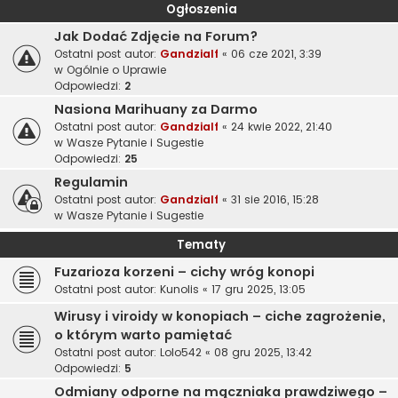
Ogłoszenia
Jak Dodać Zdjęcie na Forum?
Ostatni post autor:
Gandzialf
«
06 cze 2021, 3:39
w
Ogólnie o Uprawie
Odpowiedzi:
2
Nasiona Marihuany za Darmo
Ostatni post autor:
Gandzialf
«
24 kwie 2022, 21:40
w
Wasze Pytanie i Sugestie
Odpowiedzi:
25
Regulamin
Ostatni post autor:
Gandzialf
«
31 sie 2016, 15:28
w
Wasze Pytanie i Sugestie
Tematy
Fuzarioza korzeni – cichy wróg konopi
Ostatni post autor:
Kunolis
«
17 gru 2025, 13:05
Wirusy i viroidy w konopiach – ciche zagrożenie,
o którym warto pamiętać
Ostatni post autor:
Lolo542
«
08 gru 2025, 13:42
Odpowiedzi:
5
Odmiany odporne na mączniaka prawdziwego –