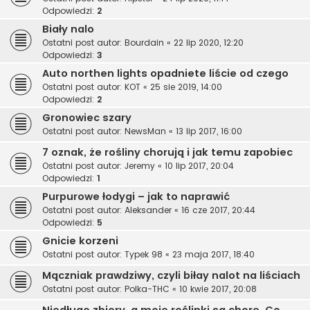
Odpowiedzi:
2
Biały nalo
Ostatni post autor:
Bourdain
«
22 lip 2020, 12:20
Odpowiedzi:
3
Auto northen lights opadniete liście od czego
Ostatni post autor:
KOT
«
25 sie 2019, 14:00
Odpowiedzi:
2
Gronowiec szary
Ostatni post autor:
NewsMan
«
13 lip 2017, 16:00
7 oznak, że rośliny chorują i jak temu zapobiec
Ostatni post autor:
Jeremy
«
10 lip 2017, 20:04
Odpowiedzi:
1
Purpurowe łodygi – jak to naprawić
Ostatni post autor:
Aleksander
«
16 cze 2017, 20:44
Odpowiedzi:
5
Gnicie korzeni
Ostatni post autor:
Typek 98
«
23 maja 2017, 18:40
Mączniak prawdziwy, czyli biłay nalot na liściach
Ostatni post autor:
Polka-THC
«
10 kwie 2017, 20:08
Niedługo zbiory, a moje roślinki są chore. Co