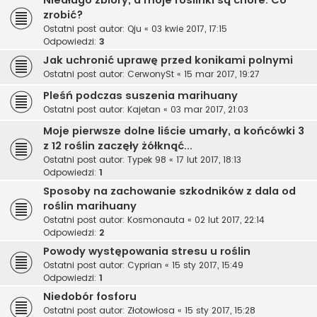
zrobić?
Ostatni post autor:
Qju
«
03 kwie 2017, 17:15
Odpowiedzi:
3
Jak uchronić uprawę przed konikami polnymi
Ostatni post autor:
CerwonySt
«
15 mar 2017, 19:27
Pleśń podczas suszenia marihuany
Ostatni post autor:
Kajetan
«
03 mar 2017, 21:03
Moje pierwsze dolne liście umarły, a końcówki 3
z 12 roślin zaczęły żółknąć...
Ostatni post autor:
Typek 98
«
17 lut 2017, 18:13
Odpowiedzi:
1
Sposoby na zachowanie szkodników z dala od
roślin marihuany
Ostatni post autor:
Kosmonauta
«
02 lut 2017, 22:14
Odpowiedzi:
2
Powody występowania stresu u roślin
Ostatni post autor:
Cyprian
«
15 sty 2017, 15:49
Odpowiedzi:
1
Niedobór fosforu
Ostatni post autor:
Złotowłosa
«
15 sty 2017, 15:28