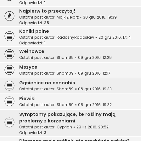
Odpowiedzi:
1
Najpierw to przeczytaj!
Ostatni post autor:
MajkiZielarz
«
30 gru 2016, 19:39
Odpowiedzi:
35
Koniki polne
Ostatni post autor:
RadosnyRadosław
«
20 gru 2016, 17:14
Odpowiedzi:
1
Wełnowce
Ostatni post autor:
Sham89
«
09 gru 2016, 12:29
Mszyce
Ostatni post autor:
Sham89
«
09 gru 2016, 12:17
Gąsienice na cannabis
Ostatni post autor:
Sham89
«
08 gru 2016, 19:33
Piewiki
Ostatni post autor:
Sham89
«
08 gru 2016, 19:32
Symptomy pokazujące, że rośliny mają
problemy z korzeniami
Ostatni post autor:
Cyprian
«
29 lis 2016, 20:52
Odpowiedzi:
3
Dlaczego moje roślinki nie produkują pąków?