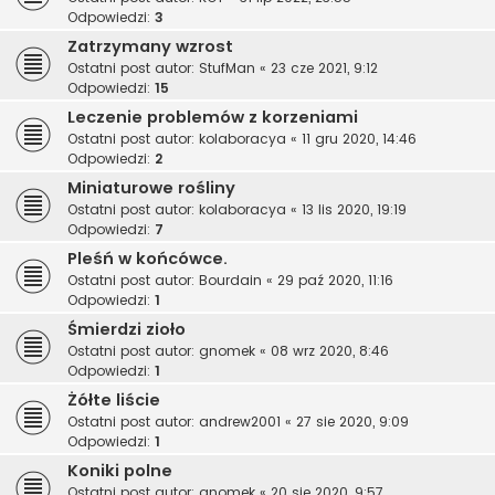
Odpowiedzi:
3
Zatrzymany wzrost
Ostatni post autor:
StufMan
«
23 cze 2021, 9:12
Odpowiedzi:
15
Leczenie problemów z korzeniami
Ostatni post autor:
kolaboracya
«
11 gru 2020, 14:46
Odpowiedzi:
2
Miniaturowe rośliny
Ostatni post autor:
kolaboracya
«
13 lis 2020, 19:19
Odpowiedzi:
7
Pleśń w końcówce.
Ostatni post autor:
Bourdain
«
29 paź 2020, 11:16
Odpowiedzi:
1
Śmierdzi zioło
Ostatni post autor:
gnomek
«
08 wrz 2020, 8:46
Odpowiedzi:
1
Żółte liście
Ostatni post autor:
andrew2001
«
27 sie 2020, 9:09
Odpowiedzi:
1
Koniki polne
Ostatni post autor:
gnomek
«
20 sie 2020, 9:57