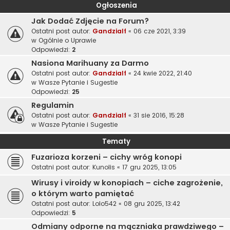
Ogłoszenia
Jak Dodać Zdjęcie na Forum?
Ostatni post autor:
Gandzialf
«
06 cze 2021, 3:39
w
Ogólnie o Uprawie
Odpowiedzi:
2
Nasiona Marihuany za Darmo
Ostatni post autor:
Gandzialf
«
24 kwie 2022, 21:40
w
Wasze Pytanie i Sugestie
Odpowiedzi:
25
Regulamin
Ostatni post autor:
Gandzialf
«
31 sie 2016, 15:28
w
Wasze Pytanie i Sugestie
Tematy
Fuzarioza korzeni – cichy wróg konopi
Ostatni post autor:
Kunolis
«
17 gru 2025, 13:05
Wirusy i viroidy w konopiach – ciche zagrożenie,
o którym warto pamiętać
Ostatni post autor:
Lolo542
«
08 gru 2025, 13:42
Odpowiedzi:
5
Odmiany odporne na mączniaka prawdziwego –