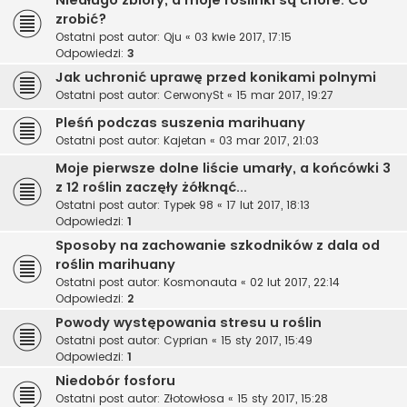
zrobić?
Ostatni post autor:
Qju
«
03 kwie 2017, 17:15
Odpowiedzi:
3
Jak uchronić uprawę przed konikami polnymi
Ostatni post autor:
CerwonySt
«
15 mar 2017, 19:27
Pleśń podczas suszenia marihuany
Ostatni post autor:
Kajetan
«
03 mar 2017, 21:03
Moje pierwsze dolne liście umarły, a końcówki 3
z 12 roślin zaczęły żółknąć...
Ostatni post autor:
Typek 98
«
17 lut 2017, 18:13
Odpowiedzi:
1
Sposoby na zachowanie szkodników z dala od
roślin marihuany
Ostatni post autor:
Kosmonauta
«
02 lut 2017, 22:14
Odpowiedzi:
2
Powody występowania stresu u roślin
Ostatni post autor:
Cyprian
«
15 sty 2017, 15:49
Odpowiedzi:
1
Niedobór fosforu
Ostatni post autor:
Złotowłosa
«
15 sty 2017, 15:28