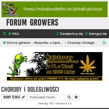
Forum Growers
FAQ
Zarejestruj się
Zaloguj się
S
Strona główna
Wszystko o Uprawie Roślin Konopi
Choroby i Dolegliwości
z
u
k
a
j
Choroby i Dolegliwości
Szukaj
Wyszukiwanie zaawa
NOWY TEMAT
Tematy: 60 • Strona
1
z
1