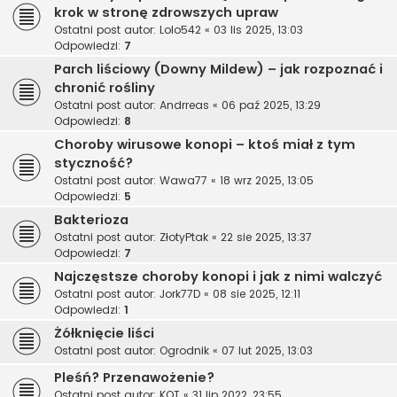
krok w stronę zdrowszych upraw
Ostatni post autor:
Lolo542
«
03 lis 2025, 13:03
Odpowiedzi:
7
Parch liściowy (Downy Mildew) – jak rozpoznać i
chronić rośliny
Ostatni post autor:
Andrreas
«
06 paź 2025, 13:29
Odpowiedzi:
8
Choroby wirusowe konopi – ktoś miał z tym
styczność?
Ostatni post autor:
Wawa77
«
18 wrz 2025, 13:05
Odpowiedzi:
5
Bakterioza
Ostatni post autor:
ZłotyPtak
«
22 sie 2025, 13:37
Odpowiedzi:
7
Najczęstsze choroby konopi i jak z nimi walczyć
Ostatni post autor:
Jork77D
«
08 sie 2025, 12:11
Odpowiedzi:
1
Żółknięcie liści
Ostatni post autor:
Ogrodnik
«
07 lut 2025, 13:03
Pleśń? Przenawożenie?
Ostatni post autor:
KOT
«
31 lip 2022, 23:55