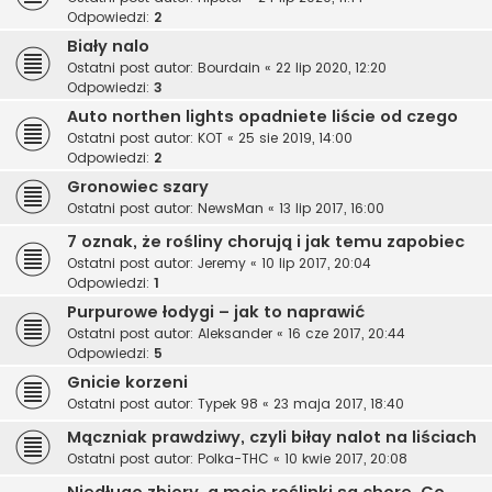
Odpowiedzi:
2
Biały nalo
Ostatni post autor:
Bourdain
«
22 lip 2020, 12:20
Odpowiedzi:
3
Auto northen lights opadniete liście od czego
Ostatni post autor:
KOT
«
25 sie 2019, 14:00
Odpowiedzi:
2
Gronowiec szary
Ostatni post autor:
NewsMan
«
13 lip 2017, 16:00
7 oznak, że rośliny chorują i jak temu zapobiec
Ostatni post autor:
Jeremy
«
10 lip 2017, 20:04
Odpowiedzi:
1
Purpurowe łodygi – jak to naprawić
Ostatni post autor:
Aleksander
«
16 cze 2017, 20:44
Odpowiedzi:
5
Gnicie korzeni
Ostatni post autor:
Typek 98
«
23 maja 2017, 18:40
Mączniak prawdziwy, czyli biłay nalot na liściach
Ostatni post autor:
Polka-THC
«
10 kwie 2017, 20:08
Niedługo zbiory, a moje roślinki są chore. Co