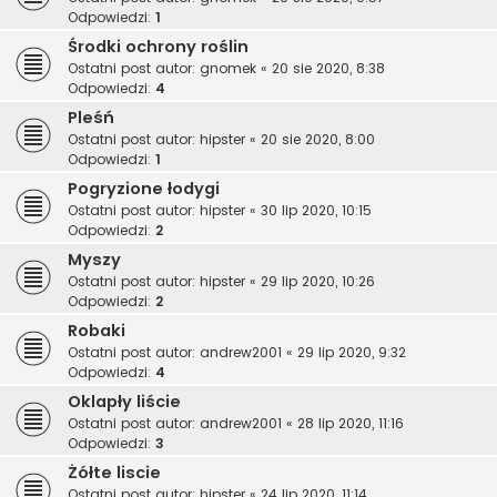
Odpowiedzi:
1
Środki ochrony roślin
Ostatni post autor:
gnomek
«
20 sie 2020, 8:38
Odpowiedzi:
4
Pleśń
Ostatni post autor:
hipster
«
20 sie 2020, 8:00
Odpowiedzi:
1
Pogryzione łodygi
Ostatni post autor:
hipster
«
30 lip 2020, 10:15
Odpowiedzi:
2
Myszy
Ostatni post autor:
hipster
«
29 lip 2020, 10:26
Odpowiedzi:
2
Robaki
Ostatni post autor:
andrew2001
«
29 lip 2020, 9:32
Odpowiedzi:
4
Oklapły liście
Ostatni post autor:
andrew2001
«
28 lip 2020, 11:16
Odpowiedzi:
3
Żółte liscie
Ostatni post autor:
hipster
«
24 lip 2020, 11:14