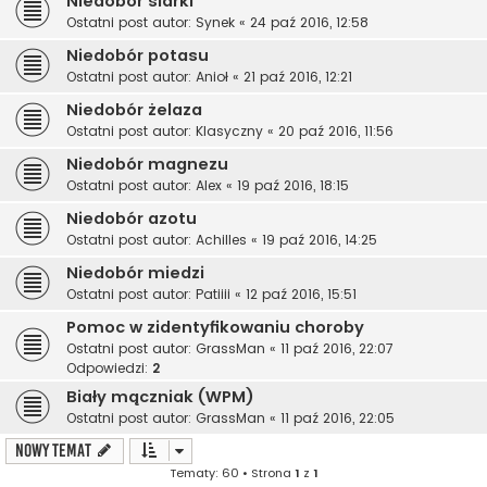
Niedobór siarki
Ostatni post autor:
Synek
«
24 paź 2016, 12:58
Niedobór potasu
Ostatni post autor:
Anioł
«
21 paź 2016, 12:21
Niedobór żelaza
Ostatni post autor:
Klasyczny
«
20 paź 2016, 11:56
Niedobór magnezu
Ostatni post autor:
Alex
«
19 paź 2016, 18:15
Niedobór azotu
Ostatni post autor:
Achilles
«
19 paź 2016, 14:25
Niedobór miedzi
Ostatni post autor:
Patiiii
«
12 paź 2016, 15:51
Pomoc w zidentyfikowaniu choroby
Ostatni post autor:
GrassMan
«
11 paź 2016, 22:07
Odpowiedzi:
2
Biały mączniak (WPM)
Ostatni post autor:
GrassMan
«
11 paź 2016, 22:05
NOWY TEMAT
Tematy: 60 • Strona
1
z
1