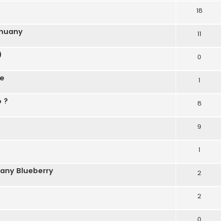
18
ihuany
11
)
0
ne
1
 ?
8
9
1
any Blueberry
2
2
0