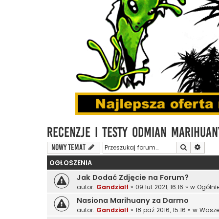
Recenzje i Testy Odmian Marihuan
Szukaj
Wyszu
NOWY TEMAT
OGŁOSZENIA
Jak Dodać Zdjęcie na Forum?
autor:
Gandzialf
»
09 lut 2021, 16:16
» w
Ogólni
Nasiona Marihuany za Darmo
autor:
Gandzialf
»
18 paź 2016, 15:16
» w
Wasze 