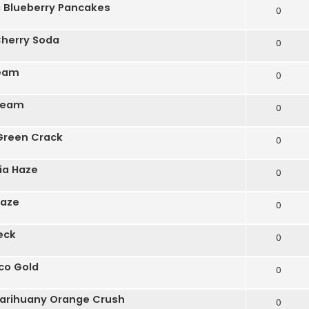
 Blueberry Pancakes
0
Cherry Soda
0
ream
0
ream
0
Green Crack
0
ia Haze
0
Haze
0
eck
0
co Gold
0
arihuany Orange Crush
0