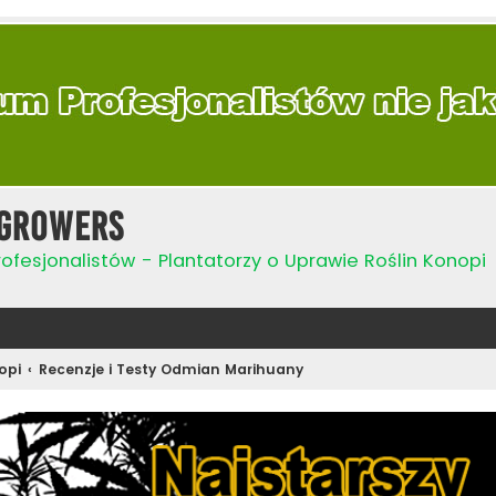
Growers
ofesjonalistów - Plantatorzy o Uprawie Roślin Konopi
opi
Recenzje i Testy Odmian Marihuany