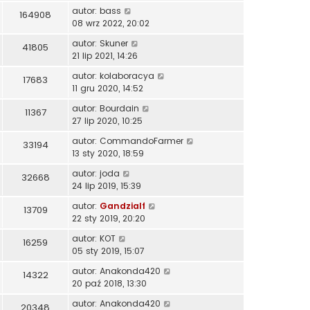
autor:
bass
164908
08 wrz 2022, 20:02
autor:
Skuner
41805
21 lip 2021, 14:26
autor:
kolaboracya
17683
11 gru 2020, 14:52
autor:
Bourdain
11367
27 lip 2020, 10:25
autor:
CommandoFarmer
33194
13 sty 2020, 18:59
autor:
joda
32668
24 lip 2019, 15:39
autor:
Gandzialf
13709
22 sty 2019, 20:20
autor:
KOT
16259
05 sty 2019, 15:07
autor:
Anakonda420
14322
20 paź 2018, 13:30
autor:
Anakonda420
20348