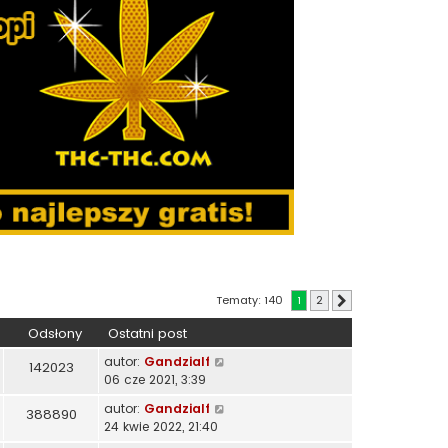
Tematy: 140
1
2
Następna
Odsłony
Ostatni post
autor:
Gandzialf
142023
06 cze 2021, 3:39
autor:
Gandzialf
388890
24 kwie 2022, 21:40