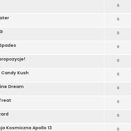
0
ater
0
OG
0
 Spades
0
propozycje!
0
n Candy Kush
0
rine Dream
0
Treat
0
zard
0
ja Kosmiczna Apollo 13
0