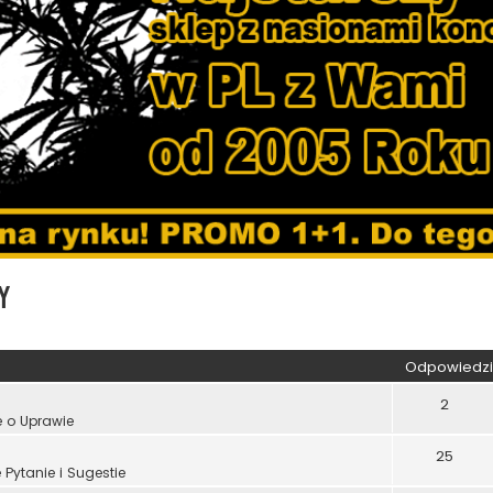
y
kiwanie zaawansowane
Odpowiedzi
2
e o Uprawie
25
Pytanie i Sugestie