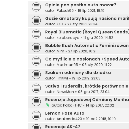
Opinie pan pestka auto mazar?
autor:
Pukpuk99
»
16 lip 2021, 18:19
Gdzie amatorzy kupują nasiona mar
autor:
KOT
»
27 sty 2018, 23:34
Royal Bluematic (Royal Queen Seeds
autor:
kolaboracya
»
11 gru 2020, 14:52
Bubble Kush Automatic Feminizowa
autor:
Mim
»
27 lip 2020, 10:21
Co myślicie o nasionach +Speed Auto
autor:
Madman95
»
08 sty 2020, 11:22
Szukam odmiany dla dziadka
autor:
FifiKiwi
»
19 lip 2019, 23:03
Sativa i ruderalis, krótkie porównanie
autor:
NewsMan
»
08 gru 2017, 23:04
Recenzja Jagodowej Odmiany Marihu
autor:
Polka-THC
»
14 lip 2017, 22:02
Lemon Haze Auto
autor:
Anakonda420
»
19 paź 2018, 10:10
Recencja AK-47