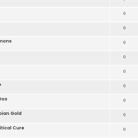
0
0
emons
0
0
0
o
0
Dos
0
ian Gold
0
tical Cure
0