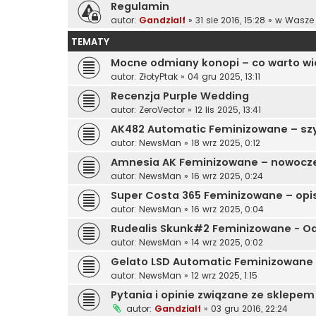
Regulamin
autor:
Gandzialf
»
31 sie 2016, 15:28
» w
Wasze 
TEMATY
Mocne odmiany konopi – co warto wie
autor:
ZłotyPtak
»
04 gru 2025, 13:11
Recenzja Purple Wedding
autor:
ZeroVector
»
12 lis 2025, 13:41
AK482 Automatic Feminizowane – szy
autor:
NewsMan
»
18 wrz 2025, 0:12
Amnesia AK Feminizowane – nowocze
autor:
NewsMan
»
16 wrz 2025, 0:24
Super Costa 365 Feminizowane – opis
autor:
NewsMan
»
16 wrz 2025, 0:04
Rudealis Skunk#2 Feminizowane - O
autor:
NewsMan
»
14 wrz 2025, 0:02
Gelato LSD Automatic Feminizowane 
autor:
NewsMan
»
12 wrz 2025, 1:15
Pytania i opinie związane ze sklepem
autor:
Gandzialf
»
03 gru 2016, 22:24