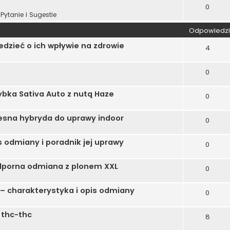
0
Pytanie i Sugestie
Odpowiedzi
dzieć o ich wpływie na zdrowie
4
0
bka Sativa Auto z nutą Haze
0
sna hybryda do uprawy indoor
0
 odmiany i poradnik jej uprawy
0
dporna odmiana z plonem XXL
0
– charakterystyka i opis odmiany
0
 thc-thc
8