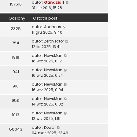
autor:
Gandzialf
157616
31 sie 2016, 15:28
Odsłony
Ostatni post
autor:
Andrreas
2328
11 gru 2025, 9:40
autor:
ZeroVector
754
12 lis 2025, 13:41
autor:
NewsMan
1919
18 wrz 2025, 0:12
autor:
NewsMan
941
16 wrz 2025, 0:24
autor:
NewsMan
910
16 wrz 2025, 0:04
autor:
NewsMan
988
14 wrz 2025, 0:02
autor:
NewsMan
1013
12 wrz 2025, 1:15
autor:
Kowal
88043
04 mar 2025, 23:46