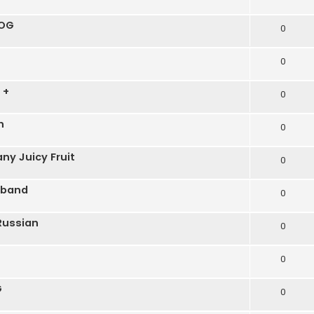
 OG
0
0
 +
0
n
0
y Juicy Fruit
0
dband
0
Russian
0
0
G
0